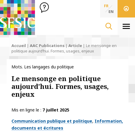
SFSIC Société Française des Sciences de l'Information & de 
Société Française des Sciences
FR
de l'Information
EN
& de la Communication
Men
Accueil
|
AAC Publications
|
Article
|
Le mensonge en
politique aujourd’hui. Formes, usages, enjeux
Mots. Les langages du politique
Le mensonge en politique
aujourd’hui. Formes, usages,
enjeux
Mis en ligne le
7 juillet 2025
Thématiques
Communication publique et politique
Information,
documents et écritures