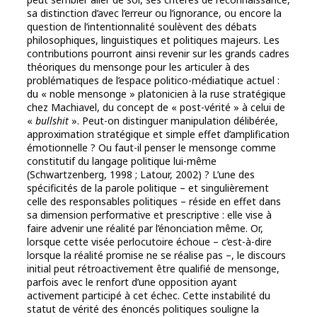
sa distinction d’avec l’erreur ou l’ignorance, ou encore la
question de l’intentionnalité soulèvent des débats
philosophiques, linguistiques et politiques majeurs. Les
contributions pourront ainsi revenir sur les grands cadres
théoriques du mensonge pour les articuler à des
problématiques de l’espace politico-médiatique actuel :
du « noble mensonge » platonicien à la ruse stratégique
chez Machiavel, du concept de « post-vérité » à celui de
«
bullshit
». Peut-on distinguer manipulation délibérée,
approximation stratégique et simple effet d’amplification
émotionnelle ? Ou faut-il penser le mensonge comme
constitutif du langage politique lui-même
(Schwartzenberg, 1998 ; Latour, 2002) ? L’une des
spécificités de la parole politique – et singulièrement
celle des responsables politiques – réside en effet dans
sa dimension performative et prescriptive : elle vise à
faire advenir une réalité par l’énonciation même. Or,
lorsque cette visée perlocutoire échoue – c’est-à-dire
lorsque la réalité promise ne se réalise pas –, le discours
initial peut rétroactivement être qualifié de mensonge,
parfois avec le renfort d’une opposition ayant
activement participé à cet échec. Cette instabilité du
statut de vérité des énoncés politiques souligne la