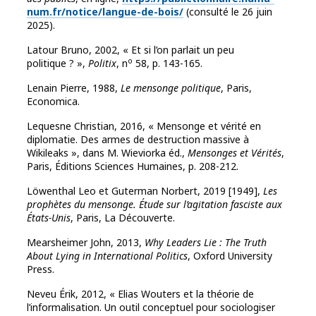
num.fr/notice/langue-de-bois/
(consulté le 26 juin
2025).
Latour Bruno, 2002, « Et si l’on parlait un peu
o
politique ? »,
Politix
, n
58, p. 143-165.
Lenain Pierre, 1988,
Le mensonge politique
, Paris,
Economica.
Lequesne Christian, 2016, « Mensonge et vérité en
diplomatie. Des armes de destruction massive à
Wikileaks », dans M. Wieviorka éd.,
Mensonges et Vérités
,
Paris, Éditions Sciences Humaines, p. 208-212.
Löwenthal Leo et Guterman Norbert, 2019 [1949],
Les
prophètes du mensonge.
Étude sur l’agitation fasciste aux
États-Unis
, Paris, La Découverte.
Mearsheimer
John, 2013,
Why Leaders Lie : The Truth
About Lying in International Politics
, Oxford University
Press.
Neveu Érik, 2012, « Elias Wouters et la théorie de
l’informalisation. Un outil conceptuel pour sociologiser