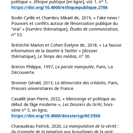
o
politique »,
Éthique publique
[en ligne], vol. 1, n
1,
https://doi.org/10.4000/ethiquepublique.2706
Bodin Cyrille et Chambru Mikaël dir., 2019, « Fake news !
Pouvoirs et conflits autour de l’énonciation publique du
“vrai” » [numéro thématique],
Études de communication
,
o
n
53.
Brétéché Marion et Cohen Évelyne dir., 2018, « La fausse
information de la
Gazette
à
Twitter
» [dossier
o
thématique],
Le Temps des médias
, n
30.
Breton Philippe, 1997,
La parole manipulée
, Paris, La
Découverte.
Bronner Gérald, 2013,
La démocratie des crédules
, Paris,
Presses universitaires de France.
Cavaillé Jean-Pierre, 2022, « Mensonge et politique au
début de l’âge moderne »,
Les Dossiers du Grihl
, hors-
o
série n
5, en ligne,
https://doi.org/10.4000/dossiersgrihl.5936
Charaudeau Patrick, 2020,
La manipulation de la vérité :
du triomphe de la négation aux brouillages de la post-