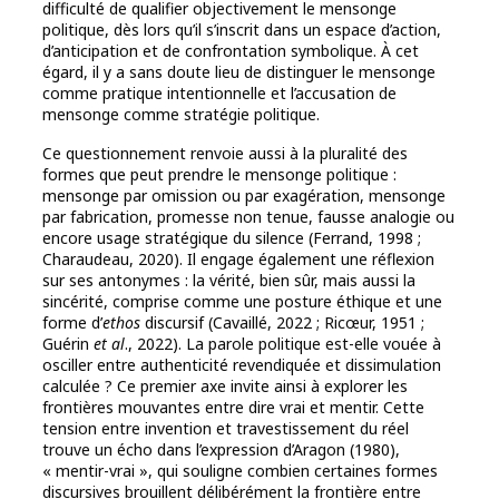
difficulté de qualifier objectivement le mensonge
politique, dès lors qu’il s’inscrit dans un espace d’action,
d’anticipation et de confrontation symbolique. À cet
égard, il y a sans doute lieu de distinguer le mensonge
comme pratique intentionnelle et l’accusation de
mensonge comme stratégie politique.
Ce questionnement renvoie aussi à la pluralité des
formes que peut prendre le mensonge politique :
mensonge par omission ou par exagération, mensonge
par fabrication, promesse non tenue, fausse analogie ou
encore usage stratégique du silence (Ferrand, 1998 ;
Charaudeau, 2020). Il engage également une réflexion
sur ses antonymes : la vérité, bien sûr, mais aussi la
sincérité, comprise comme une posture éthique et une
forme d’
ethos
discursif (Cavaillé, 2022 ; Ricœur, 1951 ;
Guérin
et al
., 2022). La parole politique est-elle vouée à
osciller entre authenticité revendiquée et dissimulation
calculée ? Ce premier axe invite ainsi à explorer les
frontières mouvantes entre dire vrai et mentir. Cette
tension entre invention et travestissement du réel
trouve un écho dans l’expression d’Aragon (1980),
« mentir-vrai », qui souligne combien certaines formes
discursives brouillent délibérément la frontière entre