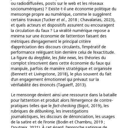
ou radiodiffusées, posts sur le web et les réseaux
socionumériques) ? Existe-t-il une économie politique du
mensonge propre au numérique, comme le suggèrent
certains travaux (Tucker
et al.
, 2018 ; Chavalarias, 2023),
et quels acteurs et dispositifs assurent ou encouragent
la circulation du faux ? La viralité numérique repose a
minima sur une économie de l’attention faisant des
métriques d’engagement le principal critère
d’appréciation des discours circulants, l’impératif de
performance reléguant loin derrière celui de l’exactitude.
La figure du
deepfake
, les
fake news
, les théories du
complot s’inscrivent dans cette économie du faux qui
manipule, parfois de manière stratégique et organisée
(Bennett et Livingstone, 2018), le plus souvent du fait
d’un engagement émotionnel qui prévaut sur la
vérifiabilité des énoncés (Taguieff, 2013).
Le mensonge devient ainsi une ressource dans la bataille
pour l’attention et produit alors l’émergence de contre-
pratiques telles que le
fact-checking
(Bigot, 2019), les
rubriques de
débunking
, les investigations
journalistiques, les discours de dénonciation, les usages
de la satire et de l’ironie (Bodin et Chambru, 2019 ;
Doutreix, 2021). À cet égard, l’approche satirique de