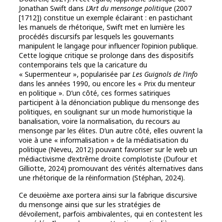
Jonathan Swift dans
L’Art du mensonge politique
(2007
[1712]) constitue un exemple éclairant : en pastichant
les manuels de rhétorique, Swift met en lumière les
procédés discursifs par lesquels les gouvernants
manipulent le langage pour influencer l’opinion publique.
Cette logique critique se prolonge dans des dispositifs
contemporains tels que la caricature du
« Supermenteur », popularisée par
Les Guignols de l’info
dans les années 1990, ou encore les « Prix du menteur
en politique ». D’un côté, ces formes satiriques
participent à la dénonciation publique du mensonge des
politiques, en soulignant sur un mode humoristique la
banalisation, voire la normalisation, du recours au
mensonge par les élites. D’un autre côté, elles ouvrent la
voie à une « informalisation » de la médiatisation du
politique (Neveu, 2012) pouvant favoriser sur le web un
médiactivisme d’extrême droite complotiste (Dufour et
Gilliotte, 2024) promouvant des vérités alternatives dans
une rhétorique de la réinformation (Stéphan, 2024).
Ce deuxième axe portera ainsi sur la fabrique discursive
du mensonge ainsi que sur les stratégies de
dévoilement, parfois ambivalentes, qui en contestent les