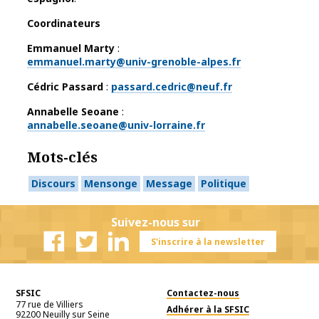
Coordinateurs
Emmanuel Marty
:
emmanuel.marty@univ-grenoble-alpes.fr
Cédric Passard
:
passard.cedric@neuf.fr
Annabelle Seoane
:
annabelle.seoane@univ-lorraine.fr
Mots-clés
Discours
Mensonge
Message
Politique
Suivez-nous sur
S'inscrire à la newsletter
Facebook
Twitter
Linkedin
SFSIC
Contactez-nous
77 rue de Villiers
Adhérer à la SFSIC
92200
Neuilly sur Seine