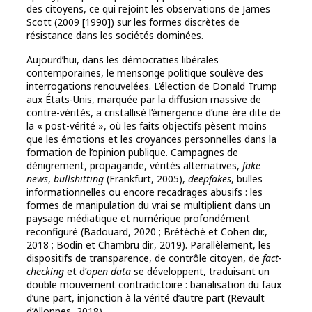
des citoyens, ce qui rejoint les observations de James
Scott (2009 [1990]) sur les formes discrètes de
résistance dans les sociétés dominées.
Aujourd’hui, dans les démocraties libérales
contemporaines, le mensonge politique soulève des
interrogations renouvelées. L’élection de Donald Trump
aux États-Unis, marquée par la diffusion massive de
contre-vérités, a cristallisé l’émergence d’une ère dite de
la « post-vérité », où les faits objectifs pèsent moins
que les émotions et les croyances personnelles dans la
formation de l’opinion publique. Campagnes de
dénigrement, propagande, vérités alternatives,
fake
news
,
bullshitting
(Frankfurt, 2005),
deepfakes
, bulles
informationnelles ou encore recadrages abusifs : les
formes de manipulation du vrai se multiplient dans un
paysage médiatique et numérique profondément
reconfiguré (Badouard, 2020 ; Brétéché et Cohen dir.,
2018 ; Bodin et Chambru dir., 2019). Parallèlement, les
dispositifs de transparence, de contrôle citoyen, de
fact-
checking
et d’
open data
se développent, traduisant un
double mouvement contradictoire : banalisation du faux
d’une part, injonction à la vérité d’autre part (Revault
d’Allonnes, 2018).