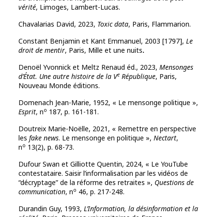
vérité
, Limoges, Lambert-Lucas.
Chavalarias
David, 2023,
Toxic data
, Paris, Flammarion.
Constant Benjamin et Kant Emmanuel, 2003 [1797],
Le
droit de mentir
, Paris, Mille et une nuits
.
Denoël Yvonnick et Meltz Renaud éd., 2023,
Mensonges
e
d’État. Une autre histoire de la V
République
, Paris,
Nouveau Monde éditions.
Domenach Jean-Marie, 1952, « Le mensonge politique »,
o
Esprit
, n
187, p. 161-181.
Doutreix Marie-Noëlle, 2021, « Remettre en perspective
les
fake news
. Le mensonge en politique »,
Nectart
,
o
n
13(2), p. 68-73.
Dufour Swan et Gilliotte Quentin, 2024, « Le YouTube
contestataire. Saisir l’informalisation par les vidéos de
“décryptage” de la réforme des retraites »,
Questions de
o
communication
, n
46, p. 217-248
.
Durandin Guy, 1993,
L’Information, la désinformation et la