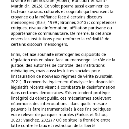
la vérité en démocratie (Aubert, Boncourt et Saint-
Martin dir., 2025). Ce volet pourra aussi examiner les
facteurs sociaux, culturels et cognitifs qui favorisent la
croyance ou la méfiance face à certains discours
mensongers (Blais, 1999 ; Bronner, 2013) : compétences
critiques, niveau d’information, affiliation partisane ou
appartenance communautaire. De même, la défiance
envers les institutions peut renforcer la crédibilité de
certains discours mensongers.
Enfin, cet axe souhaite interroger les dispositifs de
régulation mis en place face au mensonge : le rôle de la
justice, des autorités de contrôle, des institutions
médiatiques, mais aussi les luttes sociales pour
l’instauration de nouveaux régimes de vérité (Sunstein,
2021). Il conviendra également d’analyser les dispositifs
législatifs récents visant à combattre la désinformation
dans certaines démocraties. S’ils entendent protéger
l’intégrité du débat public, ces mécanismes soulèvent
néanmoins des interrogations : dans quelle mesure
peuvent-ils être instrumentalisés à des fins politiques
voire relever de paniques morales (Farkas et Schou,
2023 ; Vauchez, 2022) ? Où se situe la frontière entre
lutte contre le faux et restriction de la liberté