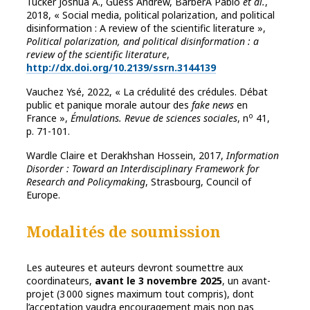
Tucker
Joshua A.,
Guess
Andrew,
Barber
À
Pablo
et al.
,
2018,
« Social media, political polarization, and political
disinformation : A review of the scientific literature »,
Political polarization, and political disinformation : a
review of the scientific literature
,
http://dx.doi.org/10.2139/ssrn.3144139
Vauchez Ysé, 2022, « La crédulité des crédules. Débat
public et panique morale autour des
fake news
en
o
France »,
Émulations.
Revue de sciences sociales
, n
41
,
p. 71-101.
Wardle
Claire et
Derakhshan
Hossein, 2017,
Information
Disorder : Toward an Interdisciplinary Framework for
Research and Policymaking
,
Strasbourg, Council of
Europe.
Modalités de soumission
Les auteures et auteurs devront soumettre aux
coordinateurs,
avant le 3 novembre 2025
, un avant-
projet (3 000 signes maximum tout compris), dont
l’acceptation vaudra encouragement mais non pas