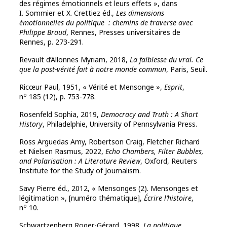
des régimes émotionnels et leurs effets », dans
I. Sommier et X. Crettiez éd.,
Les dimensions
émotionnelles du politique
: chemins de traverse avec
Philippe Braud
, Rennes, Presses universitaires de
Rennes, p. 273-291.
Revault d’Allonnes Myriam, 2018,
La faiblesse du vrai. Ce
que la post-vérité fait à notre monde commun
, Paris, Seuil.
Ricœur Paul, 1951, « Vérité et Mensonge »,
Esprit
,
o
n
185 (12), p. 753-778.
Rosenfeld
Sophia, 2019,
Democracy and Truth : A Short
History
, Philadelphie, University of Pennsylvania Press.
Ross
Arguedas
Amy,
Robertson
Craig,
Fletcher
Richard
et
Nielsen
Rasmus, 2022,
Echo Chambers, Filter Bubbles,
and Polarisation : A Literature Review
,
Oxford, R
euters
Institute for the Study of Journalism.
Savy Pierre éd., 2012, « Mensonges (2). Mensonges et
légitimation », [numéro thématique],
Écrire l’histoire
,
o
n
10.
Schwartzenberg Roger-Gérard, 1998,
La politique