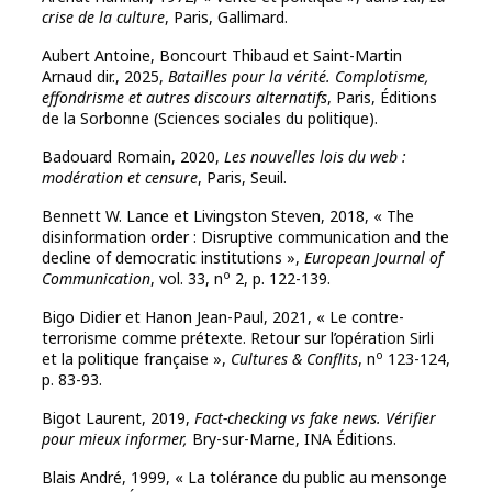
crise de la culture
, Paris, Gallimard.
Aubert Antoine, Boncourt Thibaud et Saint-Martin
Arnaud dir., 2025,
Batailles pour la vérité. Complotisme,
effondrisme et autres discours alternatifs
, Paris, Éditions
de la Sorbonne (Sciences sociales du politique).
Badouard Romain, 2020,
Les nouvelles lois du web :
modération et censure
, Paris, Seuil.
Bennett
W. Lance et
Livingston
Steven, 2018, « The
disinformation order : Disruptive communication and the
decline of democratic institutions »,
European Journal of
o
Communication
, vol. 33, n
2, p. 122-139.
Bigo Didier et Hanon Jean-Paul, 2021, « Le contre-
terrorisme comme prétexte. Retour sur l’opération Sirli
o
et la politique française »,
Cultures & Conflits
, n
123-124,
p. 83-93.
Bigot Laurent, 2019,
Fact-checking vs fake news. Vérifier
pour mieux informer,
Bry-sur-Marne, INA Éditions.
Blais André, 1999, « La tolérance du public au mensonge