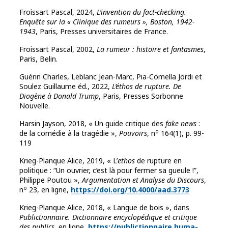
Froissart Pascal, 2024,
L’invention du fact-checking.
Enquête sur la « Clinique des rumeurs », Boston, 1942-
1943
, Paris, Presses universitaires de France.
Froissart Pascal, 2002,
La rumeur : histoire et fantasmes
,
Paris, Belin.
Guérin Charles, Leblanc Jean-Marc, Pia-Comella Jordi et
Soulez Guillaume éd., 2022,
L’éthos de rupture. De
Diogène à Donald Trump
, Paris, Presses Sorbonne
Nouvelle.
Harsin Jayson, 2018, « Un guide critique des
fake news
:
o
de la comédie à la tragédie »,
Pouvoirs
, n
164(1), p. 99-
119
Krieg-Planque Alice, 2019, « L’
ethos
de rupture en
politique : “Un ouvrier, c’est là pour fermer sa gueule !”,
Philippe Poutou »,
Argumentation et Analyse du Discours
,
o
n
23, en ligne,
https://doi.org/10.4000/aad.3773
Krieg-Planque Alice, 2018, « Langue de bois », dans
Publictionnaire. Dictionnaire encyclopédique et critique
des publics
, en ligne,
https://publictionnaire.huma-