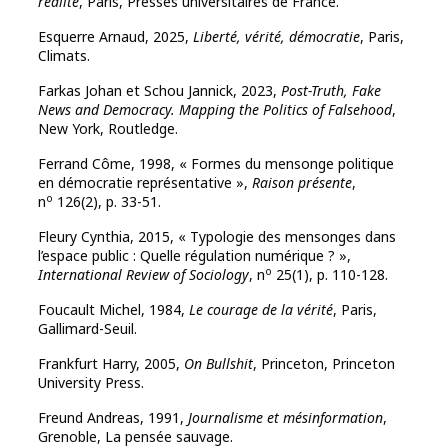
réalité
, Paris, Presses universitaires de France.
Esquerre Arnaud, 2025,
Liberté, vérité, démocratie
, Paris,
Climats.
Farkas
Johan et
Schou
Jannick, 2023,
Post-Truth, Fake
News and Democracy.
Mapping the Politics of Falsehood
,
New York, Routledge.
Ferrand Côme, 1998, « Formes du mensonge politique
en démocratie représentative »,
Raison présente
,
o
n
126(2), p. 33-51.
Fleury Cynthia, 2015, « Typologie des mensonges dans
l’espace public : Quelle régulation numérique ? »,
o
International Review of Sociology
, n
25(1), p. 110-128.
Foucault Michel, 1984,
Le courage de la vérité
, Paris,
Gallimard-Seuil.
F
rankfurt
Harry, 2005,
On Bullshit
, Princeton, Princeton
University Press.
Freund Andreas, 1991,
Journalisme et mésinformation
,
Grenoble, La pensée sauvage.