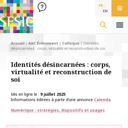
SFSIC Société Française des Sciences de l'Information & de 
Société Française des Sciences
FR
de l'Information
EN
& de la Communication
Men
Accueil
|
AAC Événement
|
Colloque
|
Identités
désincarnées : corps, virtualité et reconstruction de soi
Identités désincarnées : corps,
virtualité et reconstruction de
soi
Mis en ligne le
9 juillet 2025
Informations éditées à partir d’une annonce
Calenda
.
Thématiques
Numérique : stratégies, dispositifs et usages