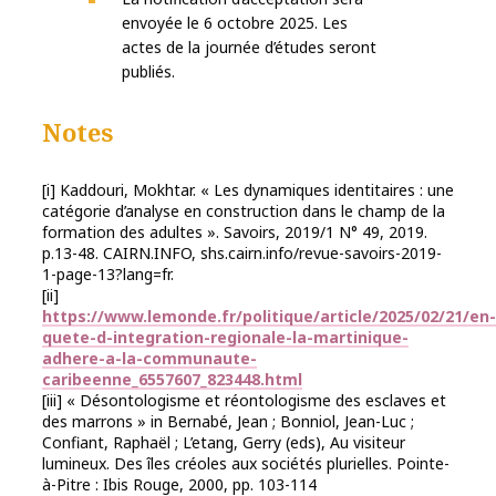
envoyée le 6 octobre 2025. Les
actes de la journée d’études seront
publiés.
Notes
[i] Kaddouri, Mokhtar. « Les dynamiques identitaires : une
catégorie d’analyse en construction dans le champ de la
formation des adultes ». Savoirs, 2019/1 N° 49, 2019.
p.13-48. CAIRN.INFO, shs.cairn.info/revue-savoirs-2019-
1-page-13?lang=fr.
[ii]
https://www.lemonde.fr/politique/article/2025/02/21/en-
quete-d-integration-regionale-la-martinique-
adhere-a-la-communaute-
caribeenne_6557607_823448.html
[iii] « Désontologisme et réontologisme des esclaves et
des marrons » in Bernabé, Jean ; Bonniol, Jean-Luc ;
Confiant, Raphaël ; L’etang, Gerry (eds), Au visiteur
lumineux. Des îles créoles aux sociétés plurielles. Pointe-
à-Pitre : Ibis Rouge, 2000, pp. 103-114