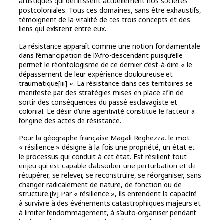
artistiques qui définissent actuellement nos sociétés
postcoloniales. Tous ces domaines, sans être exhaustifs,
témoignent de la vitalité de ces trois concepts et des
liens qui existent entre eux.
La résistance apparaît comme une notion fondamentale
dans l’émancipation de l’Afro-descendant puisqu’elle
permet le réontologisme de ce dernier c’est-à-dire « le
dépassement de leur expérience douloureuse et
traumatique[iii] ». La résistance dans ces territoires se
manifeste par des stratégies mises en place afin de
sortir des conséquences du passé esclavagiste et
colonial. Le désir d’une agentivité constitue le facteur à
l’origine des actes de résistance.
Pour la géographe française Magali Reghezza, le mot
« résilience » désigne à la fois une propriété, un état et
le processus qui conduit à cet état. Est résilient tout
enjeu qui est capable d’absorber une perturbation et de
récupérer, se relever, se reconstruire, se réorganiser, sans
changer radicalement de nature, de fonction ou de
structure.[iv] Par « résilience », ils entendent la capacité
à survivre à des événements catastrophiques majeurs et
à limiter l’endommagement, à s’auto-organiser pendant