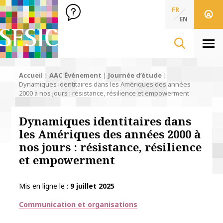
SFSIC Société Française des Sciences de l'Information & de 
Société Française des Sciences
FR
de l'Information
EN
& de la Communication
Men
Accueil
|
AAC Événement
|
Journée d’étude
|
Dynamiques identitaires dans les Amériques des années
2000 à nos jours : résistance, résilience et empowerment
Dynamiques identitaires dans
les Amériques des années 2000 à
nos jours : résistance, résilience
et empowerment
Mis en ligne le
9 juillet 2025
Thématiques
Communication et organisations