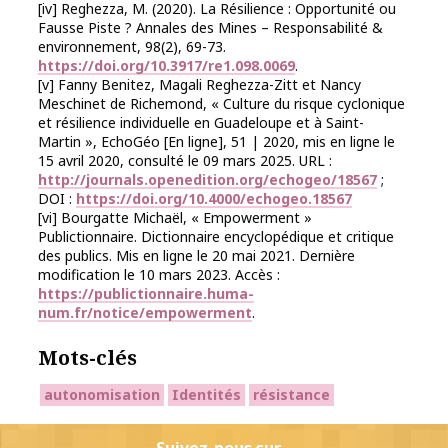
[iv] Reghezza, M. (2020). La Résilience : Opportunité ou
Fausse Piste ? Annales des Mines – Responsabilité &
environnement, 98(2), 69-73.
https://doi.org/10.3917/re1.098.0069
.
[v] Fanny Benitez, Magali Reghezza-Zitt et Nancy
Meschinet de Richemond, « Culture du risque cyclonique
et résilience individuelle en Guadeloupe et à Saint-
Martin », EchoGéo [En ligne], 51 | 2020, mis en ligne le
15 avril 2020, consulté le 09 mars 2025. URL :
http://journals.openedition.org/echogeo/18567
;
DOI :
https://doi.org/10.4000/echogeo.18567
[vi] Bourgatte Michaël, « Empowerment »
Publictionnaire. Dictionnaire encyclopédique et critique
des publics. Mis en ligne le 20 mai 2021. Dernière
modification le 10 mars 2023. Accès :
https://publictionnaire.huma-
num.fr/notice/empowerment
.
Mots-clés
autonomisation
Identités
résistance