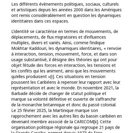
Les différents évènements politiques, sociaux, culturels
et artistiques depuis les années 2000 dans les Amériques
ont remis considérablement en question les dynamiques
identitaires dans ces espaces.
L’identité se caractérise en termes de mouvements, de
déplacements, de flux migratoires et d’influences
multiples, divers et variés. Ainsi, comme l’indique
Mokhtar Kaddouri, les dynamiques identitaires, « renvoie
à interaction, tension, mouvement, force, et dans son
usage substantivé, il désigne des théories qui ont pour
objet l’étude des forces en interaction, les tensions et
les conflits qui les animent, ainsi que les mouvements
qu’elles produisent »[i]. Ces situations en tension
poussent les Caribéens à repenser leur rapport avec leur
représentation et avec le monde. En novembre 2021, la
Barbade décide de changer de statut politique et
marque sa volonté définitive et ouverte de s’affranchir
de la monarchie britannique et donc du passé colonial.
Le 25 février 2025, la Martinique marque son
rapprochement avec les autres îles du bassin caribéen en
devenant membre associé de la CARICOM[ii]. Cette
organisation politique régionale qui regroupe 21 pays de
la Grande Caraïbe, permet depuis 1973 de faire