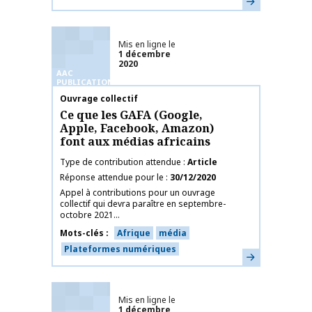
Mis en ligne le
1 décembre
2020
AAC
PUBLICATIONS
Nom de la publication
Ouvrage collectif
Ce que les GAFA (Google,
Apple, Facebook, Amazon)
font aux médias africains
Type de contribution attendue
Article
Réponse attendue pour le
30/12/2020
Appel à contributions pour un ouvrage
collectif qui devra paraître en septembre-
octobre 2021...
Mots-clés
Afrique
média
Plateformes numériques
En savoir plus
Mis en ligne le
1 décembre