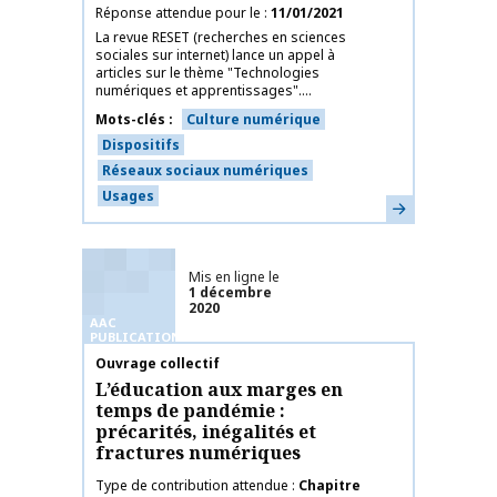
Réponse attendue pour le
11/01/2021
La revue RESET (recherches en sciences
sociales sur internet) lance un appel à
articles sur le thème "Technologies
numériques et apprentissages"....
Mots-clés
Culture numérique
Dispositifs
Réseaux sociaux numériques
Usages
En savoir plus
Mis en ligne le
1 décembre
2020
AAC
PUBLICATIONS
Nom de la publication
Ouvrage collectif
L’éducation aux marges en
temps de pandémie :
précarités, inégalités et
fractures numériques
Type de contribution attendue
Chapitre