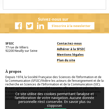
Suivez-nous sur
S'inscrire à la newsletter
Facebook
Twitter
Linkedin
SFSIC
Contactez-nous
77 rue de Villiers
Adhérer à la SFSIC
92200
Neuilly sur Seine
Mentions légales
Plan du site
À propos
Depuis 1974, la Société Française des Sciences de l’Information et de
la Communication (SFSIC) fédère les acteurs de l’enseignement et de la
recherche en Sciences de l’Information et de la Communication (SIC).
En tant qu’association et société savante, elle appuie et valorise les
travaux de notre communauté scientifique à travers ses événements
Ce site utilise des cookies permettant l’analyse et
scientifiques, ses publications et le soutien apporté aux initiatives
l’amélioration de votre navigation. Aucune donnée
développées au sein de notre discipline.
personnelle n’est conservée.
En savoir plus ou
s’opposer
.