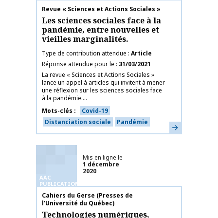
Nom de la publication
Revue « Sciences et Actions Sociales »
Les sciences sociales face à la
pandémie, entre nouvelles et
vieilles marginalités.
Type de contribution attendue
Article
Réponse attendue pour le
31/03/2021
La revue « Sciences et Actions Sociales »
lance un appel à articles qui invitent à mener
une réflexion sur les sciences sociales face
à la pandémie....
Mots-clés
Covid-19
Distanciation sociale
Pandémie
En savoir plus
Mis en ligne le
1 décembre
2020
AAC
PUBLICATIONS
Nom de la publication
Cahiers du Gerse (Presses de
l’Université du Québec)
Technologies numériques,