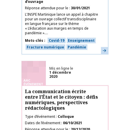
d’ouvrage
Réponse attendue pour le
30/01/2021
L'INSPE Martinique lance un appel à chapitre
pour un ouvrage collectif transdisciplinaire
en langue française sur le thème
« L’éducation aux marges en temps de
pandémie »....
Mots-clés
Covid-19
Enseignement
Fracture numérique
Pandémie
En savoir plus
Mis en ligne le
1 décembre
2020
AAC
ÉVÉNEMENT
La communication écrite
entre l’État et le citoyen : défis
numériques, perspectives
rédactologiques
Type d’événement
Colloque
Dates de l’événement
06/10/2021
Réponse attendue pour le
20/12/2020