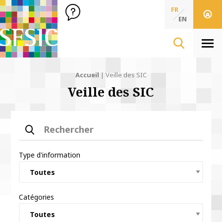
SFSIC Société Française des Sciences de l'Information & de 
Société Française des Sciences
FR
de l'Information
EN
& de la Communication
Men
Accueil
|
Veille des SIC
Veille des SIC
Rechercher
Type d'information
Catégories