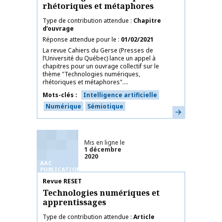
rhétoriques et métaphores
Type de contribution attendue
Chapitre
d’ouvrage
Réponse attendue pour le
01/02/2021
La revue Cahiers du Gerse (Presses de
l’Université du Québec) lance un appel à
chapitres pour un ouvrage collectif sur le
thème "Technologies numériques,
rhétoriques et métaphores"....
Mots-clés
Intelligence artificielle
Numérique
Sémiotique
En savoir plus
Mis en ligne le
1 décembre
2020
AAC
PUBLICATIONS
Nom de la publication
Revue RESET
Technologies numériques et
apprentissages
Type de contribution attendue
Article