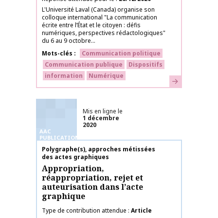
L'Université Laval (Canada) organise son
colloque international "La communication
écrite entre l’État et le citoyen : défis
numériques, perspectives rédactologiques"
du 6 au 9 octobre...
Mots-clés
Communication politique
Communication publique
Dispositifs
information
Numérique
En savoir plus
Mis en ligne le
1 décembre
2020
AAC
PUBLICATIONS
Nom de la publication
Polygraphe(s), approches métissées
des actes graphiques
Appropriation,
réappropriation, rejet et
auteurisation dans l’acte
graphique
Type de contribution attendue
Article