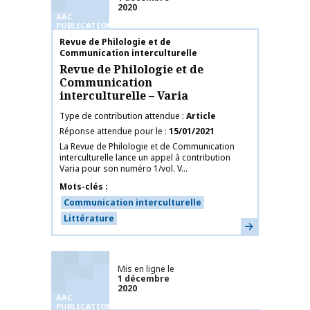
2020
AAC
PUBLICATIONS
Nom de la publication
Revue de Philologie et de
Communication interculturelle
Revue de Philologie et de
Communication
interculturelle – Varia
Type de contribution attendue
Article
Réponse attendue pour le
15/01/2021
La Revue de Philologie et de Communication
interculturelle lance un appel à contribution
Varia pour son numéro 1/vol. V...
Mots-clés
Communication interculturelle
Littérature
En savoir plus
Mis en ligne le
1 décembre
2020
AAC
PUBLICATIONS