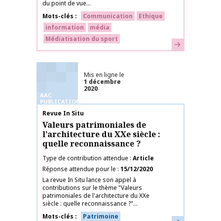
du point de vue...
Mots-clés
Communication
Ethique
information
média
Médiatisation du sport
En savoir plus
Mis en ligne le
1 décembre
2020
AAC
PUBLICATIONS
Nom de la publication
Revue In Situ
Valeurs patrimoniales de
l’architecture du XXe siècle :
quelle reconnaissance ?
Type de contribution attendue
Article
Réponse attendue pour le
15/12/2020
La revue In Situ lance son appel à
contributions sur le thème "Valeurs
patrimoniales de l'architecture du XXe
siècle : quelle reconnaissance ?"...
Mots-clés
Patrimoine
En savoir plus