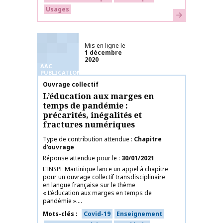
Usages
En savoir plus
Mis en ligne le
1 décembre
2020
AAC
PUBLICATIONS
Nom de la publication
Ouvrage collectif
L’éducation aux marges en
temps de pandémie :
précarités, inégalités et
fractures numériques
Type de contribution attendue
Chapitre
d’ouvrage
Réponse attendue pour le
30/01/2021
L'INSPE Martinique lance un appel à chapitre
pour un ouvrage collectif transdisciplinaire
en langue française sur le thème
« L’éducation aux marges en temps de
pandémie »....
Mots-clés
Covid-19
Enseignement