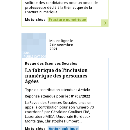
sollicite des candidatures pour un poste de
professeur.e dédié à la thématique de la
Fracture numérique....
Mots-clés
Fracture numérique
En savoir plus
Mis en ligne le
24 novembre
2021
AAC
PUBLICATIONS
Nom de la publication
Revue des Sciences Sociales
La fabrique de l’inclusion
numérique des personnes
âgées
Type de contribution attendue
Article
Réponse attendue pour le
01/03/2022
La Revue des Sciences Sociales lance un
appel à contribution pour son numéro 70
coordonné par Géraldine Goulinet-Fité,
Laboratoire MICA, Université Bordeaux
Montaigne, Christophe Humbert,...
Mots-clés
Action publique