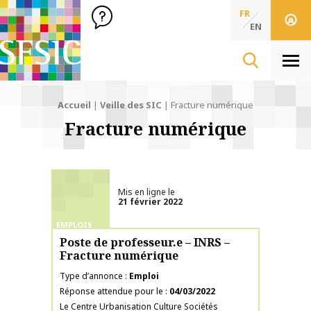
SFSIC Société Française des Sciences de l'Information & de 
Société Française des Sciences
FR
de l'Information
EN
& de la Communication
Men
Accueil
|
Veille des SIC
|
Fracture numérique
Fracture numérique
Mis en ligne le
21 février 2022
EMPLOIS
Poste de professeur.e – INRS –
Fracture numérique
Type d’annonce
Emploi
Réponse attendue pour le
04/03/2022
Le Centre Urbanisation Culture Sociétés