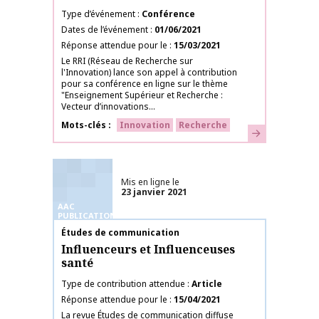
Type d’événement
Conférence
Dates de l’événement
01/06/2021
Réponse attendue pour le
15/03/2021
Le RRI (Réseau de Recherche sur
l'Innovation) lance son appel à contribution
pour sa conférence en ligne sur le thème
"Enseignement Supérieur et Recherche :
Vecteur d’innovations...
Mots-clés
Innovation
Recherche
En savoir plus
Mis en ligne le
23 janvier 2021
AAC
PUBLICATIONS
Nom de la publication
Études de communication
Influenceurs et Influenceuses
santé
Type de contribution attendue
Article
Réponse attendue pour le
15/04/2021
La revue Études de communication diffuse