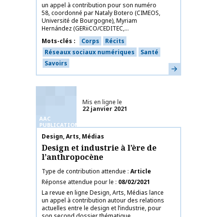
un appel à contribution pour son numéro
58, coordonné par Nataly Botero (CIMEOS,
Université de Bourgogne), Myriam
Hernández (GERiiCO/CEDITEC,...
Mots-clés
Corps
Récits
Réseaux sociaux numériques
Santé
Savoirs
En savoir plus
Mis en ligne le
22 janvier 2021
AAC
PUBLICATIONS
Nom de la publication
Design, Arts, Médias
Design et industrie à l’ère de
l’anthropocène
Type de contribution attendue
Article
Réponse attendue pour le
08/02/2021
La revue en ligne Design, Arts, Médias lance
un appel à contribution autour des relations
actuelles entre le design et l’industrie, pour
son second dossier thématique....