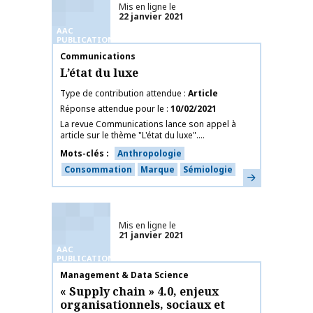
Mis en ligne le
22 janvier 2021
AAC
PUBLICATIONS
Nom de la publication
Communications
L’état du luxe
Type de contribution attendue
Article
Réponse attendue pour le
10/02/2021
La revue Communications lance son appel à
article sur le thème "L'état du luxe"....
Mots-clés
Anthropologie
Consommation
Marque
Sémiologie
En savoir plus
Mis en ligne le
21 janvier 2021
AAC
PUBLICATIONS
Nom de la publication
Management & Data Science
« Supply chain » 4.0, enjeux
organisationnels, sociaux et