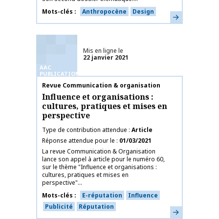
Mots-clés
Anthropocène
Design
En savoir plus
Mis en ligne le
22 janvier 2021
AAC
PUBLICATIONS
Nom de la publication
Revue Communication & organisation
Influence et organisations :
cultures, pratiques et mises en
perspective
Type de contribution attendue
Article
Réponse attendue pour le
01/03/2021
La revue Communication & Organisation
lance son appel à article pour le numéro 60,
sur le thème "Influence et organisations :
cultures, pratiques et mises en
perspective"...
Mots-clés
E-réputation
Influence
Publicité
Réputation
En savoir plus