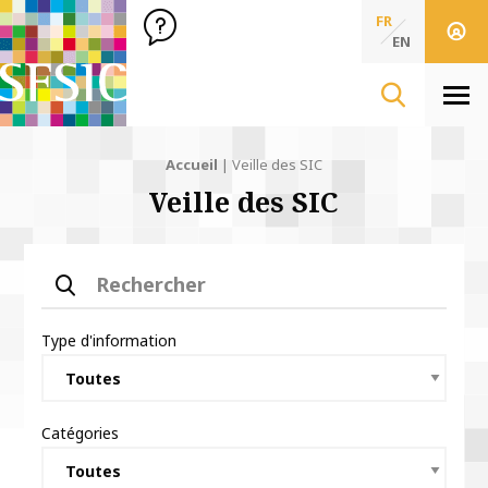
SFSIC Société Française des Sciences de l'Information & de 
Société Française des Sciences
FR
de l'Information
EN
& de la Communication
Men
Accueil
|
Veille des SIC
Veille des SIC
Rechercher
Type d'information
Catégories