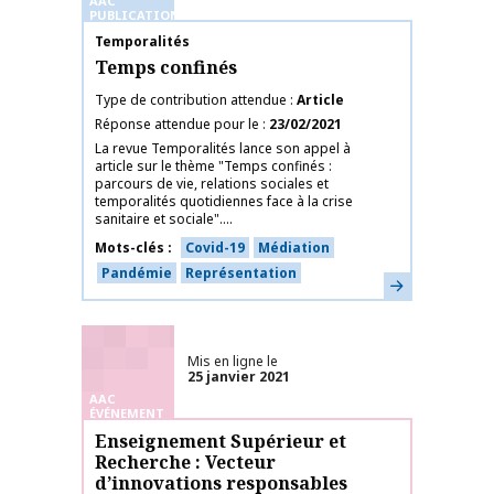
AAC
PUBLICATIONS
Nom de la publication
Temporalités
Temps confinés
Type de contribution attendue
Article
Réponse attendue pour le
23/02/2021
La revue Temporalités lance son appel à
article sur le thème "Temps confinés :
parcours de vie, relations sociales et
temporalités quotidiennes face à la crise
sanitaire et sociale"....
Mots-clés
Covid-19
Médiation
Pandémie
Représentation
En savoir plus
Mis en ligne le
25 janvier 2021
AAC
ÉVÉNEMENT
Enseignement Supérieur et
Recherche : Vecteur
d’innovations responsables