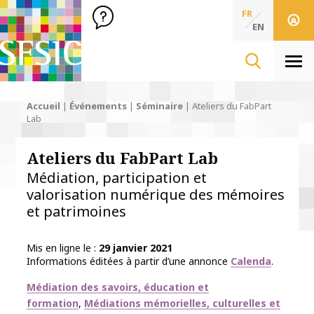
SFSIC Société Française des Sciences de l'Information & de 
Société Française des Sciences
FR
de l'Information
EN
& de la Communication
Men
Accueil
|
Événements
|
Séminaire
|
Ateliers du FabPart
Lab
Ateliers du FabPart Lab
Médiation, participation et
valorisation numérique des mémoires
et patrimoines
Mis en ligne le
29 janvier 2021
Informations éditées à partir d’une annonce
Calenda
.
Thématiques
Médiation des savoirs, éducation et
formation
Médiations mémorielles, culturelles et