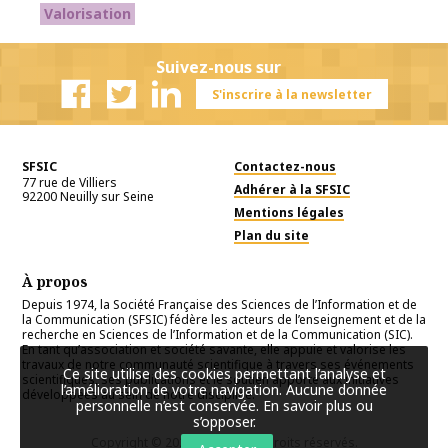
Valorisation
Suivez-nous sur
S'inscrire à la newsletter
Facebook
Twitter
Linkedin
SFSIC
Contactez-nous
77 rue de Villiers
Adhérer à la SFSIC
92200
Neuilly sur Seine
Mentions légales
Plan du site
À propos
Depuis 1974, la Société Française des Sciences de l’Information et de
la Communication (SFSIC) fédère les acteurs de l’enseignement et de la
recherche en Sciences de l’Information et de la Communication (SIC).
En tant qu’association et société savante, elle appuie et valorise les
travaux de notre communauté scientifique à travers ses événements
Ce site utilise des cookies permettant l’analyse et
scientifiques, ses publications et le soutien apporté aux initiatives
l’amélioration de votre navigation. Aucune donnée
développées au sein de notre discipline.
personnelle n’est conservée.
En savoir plus ou
s’opposer
.
Copyright © 2026
SFSIC
. Tous droits réservés.