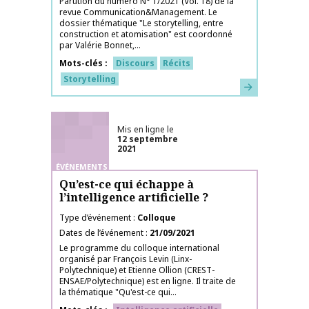
Parution du numéro N° 1/2021 (Vol. 18) de la
revue Communication&Management. Le
dossier thématique "Le storytelling, entre
construction et atomisation" est coordonné
par Valérie Bonnet,...
Mots-clés
Discours
Récits
Storytelling
En savoir plus
Mis en ligne le
12 septembre
2021
ÉVÉNEMENTS
Qu’est-ce qui échappe à
l’intelligence artificielle ?
Type d’événement
Colloque
Dates de l’événement
21/09/2021
Le programme du colloque international
organisé par François Levin (Linx-
Polytechnique) et Etienne Ollion (CREST-
ENSAE/Polytechnique) est en ligne. Il traite de
la thématique "Qu'est-ce qui...