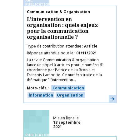
AAC
PUBLICATIONS
Nom de la publication
Communication & Organisation
L’intervention en
organisation : quels enjeux
pour la communication
organisationnelle ?
Type de contribution attendue
Article
Réponse attendue pour le
01/11/2021
La revue Communication & organisation
lance un appel à articles pour le numéro 61
coordonné par Patrice de La Broise et
François Lambotte. Ce numéro traite de la
thématique "L’intervention...
Mots-clés
Communication
information
Organisation
En savoir plus
Mis en ligne le
13 septembre
2021
PUBLICATIONS