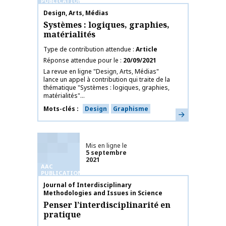
PUBLICATIONS
Nom de la publication
Design, Arts, Médias
Systèmes : logiques, graphies,
matérialités
Type de contribution attendue
Article
Réponse attendue pour le
20/09/2021
La revue en ligne "Design, Arts, Médias"
lance un appel à contribution qui traite de la
thématique "Systèmes : logiques, graphies,
matérialités"...
Mots-clés
Design
Graphisme
En savoir plus
Mis en ligne le
5 septembre
2021
AAC
PUBLICATIONS
Nom de la publication
Journal of Interdisciplinary
Methodologies and Issues in Science
Penser l’interdisciplinarité en
pratique