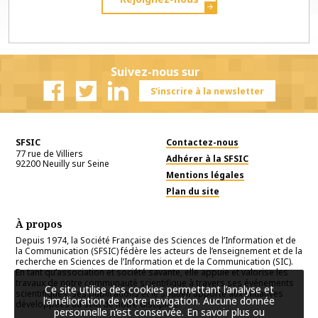
Suivez-nous sur
S'inscrire à la newsletter
Facebook
Twitter
Linkedin
SFSIC
Contactez-nous
77 rue de Villiers
Adhérer à la SFSIC
92200
Neuilly sur Seine
Mentions légales
Plan du site
À propos
Depuis 1974, la Société Française des Sciences de l’Information et de
la Communication (SFSIC) fédère les acteurs de l’enseignement et de la
recherche en Sciences de l’Information et de la Communication (SIC).
En tant qu’association et société savante, elle appuie et valorise les
travaux de notre communauté scientifique à travers ses événements
Ce site utilise des cookies permettant l’analyse et
scientifiques, ses publications et le soutien apporté aux initiatives
l’amélioration de votre navigation. Aucune donnée
développées au sein de notre discipline.
personnelle n’est conservée.
En savoir plus ou