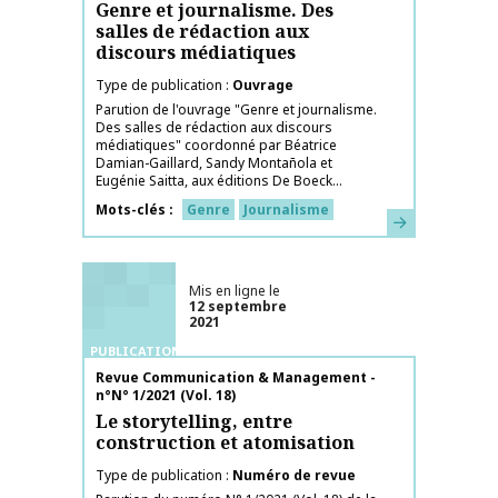
Genre et journalisme. Des
salles de rédaction aux
discours médiatiques
Type de publication
Ouvrage
Parution de l'ouvrage "Genre et journalisme.
Des salles de rédaction aux discours
médiatiques" coordonné par Béatrice
Damian-Gaillard, Sandy Montañola et
Eugénie Saitta, aux éditions De Boeck...
Mots-clés
Genre
Journalisme
En savoir plus
Mis en ligne le
12 septembre
2021
PUBLICATIONS
Nom de la publication
Revue Communication & Management -
n°N° 1/2021 (Vol. 18)
Le storytelling, entre
construction et atomisation
Type de publication
Numéro de revue