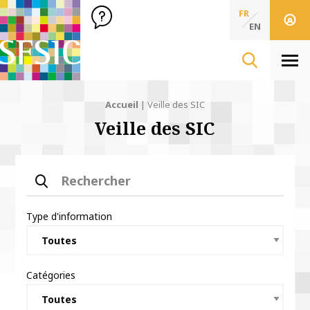
SFSIC Société Française des Sciences de l'Information & de 
Société Française des Sciences
FR
de l'Information
EN
& de la Communication
Men
Accueil
|
Veille des SIC
Veille des SIC
Rechercher
Type d'information
Catégories