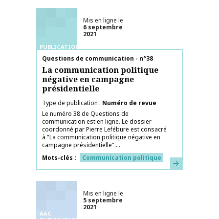
Mis en ligne le
6 septembre
2021
PUBLICATIONS
Nom de la publication
Questions de communication - n°38
La communication politique
négative en campagne
présidentielle
Type de publication
Numéro de revue
Le numéro 38 de Questions de
communication est en ligne. Le dossier
coordonné par Pierre Lefébure est consacré
à "La communication politique négative en
campagne présidentielle"....
Mots-clés
Communication politique
En savoir plus
Mis en ligne le
5 septembre
2021
AAC