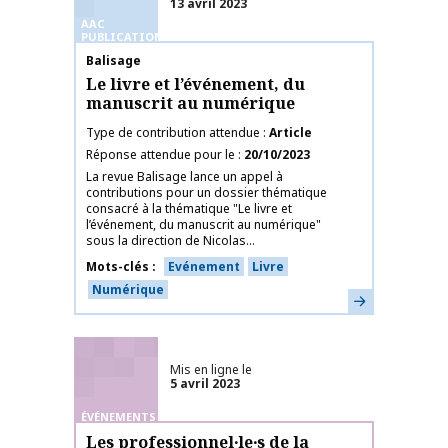
13 avril 2023
AAC
PUBLICATIONS
Nom de la publication
Balisage
Le livre et l’événement, du
manuscrit au numérique
Type de contribution attendue
Article
Réponse attendue pour le
20/10/2023
La revue Balisage lance un appel à
contributions pour un dossier thématique
consacré à la thématique "Le livre et
l’événement, du manuscrit au numérique"
sous la direction de Nicolas...
Mots-clés
Evénement
Livre
Numérique
En savoir plus
Mis en ligne le
5 avril 2023
ÉVÉNEMENTS
Les professionnel‧le‧s de la