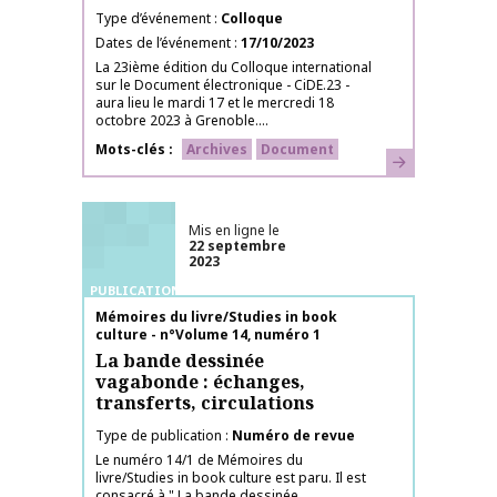
Type d’événement
Colloque
Dates de l’événement
17/10/2023
La 23ième édition du Colloque international
sur le Document électronique - CiDE.23 -
aura lieu le mardi 17 et le mercredi 18
octobre 2023 à Grenoble....
Mots-clés
Archives
Document
En savoir plus
Mis en ligne le
22 septembre
2023
PUBLICATIONS
Nom de la publication
Mémoires du livre/Studies in book
culture - n°Volume 14, numéro 1
La bande dessinée
vagabonde : échanges,
transferts, circulations
Type de publication
Numéro de revue
Le numéro 14/1 de Mémoires du
livre/Studies in book culture est paru. Il est
consacré à " La bande dessinée