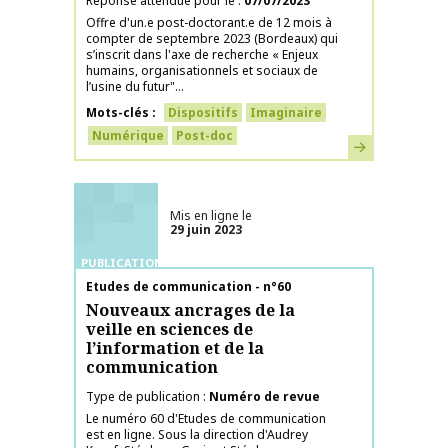
Réponse attendue pour le
07/07/2023
Offre d'un.e post-doctorant.e de 12 mois à
compter de septembre 2023 (Bordeaux) qui
s’inscrit dans l'axe de recherche « Enjeux
humains, organisationnels et sociaux de
l’usine du futur"...
Mots-clés
Dispositifs
Imaginaire
Numérique
Post-doc
En savoir plus
Mis en ligne le
29 juin 2023
PUBLICATIONS
Nom de la publication
Etudes de communication - n°60
Nouveaux ancrages de la
veille en sciences de
l’information et de la
communication
Type de publication
Numéro de revue
Le numéro 60 d'Etudes de communication
est en ligne. Sous la direction d'Audrey