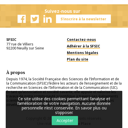
Suivez-nous sur
S'inscrire à la newsletter
Facebook
Twitter
Linkedin
SFSIC
Contactez-nous
77 rue de Villiers
Adhérer à la SFSIC
92200
Neuilly sur Seine
Mentions légales
Plan du site
À propos
Depuis 1974, la Société Française des Sciences de l’Information et de
la Communication (SFSIC) fédère les acteurs de l’enseignement et de la
recherche en Sciences de l’Information et de la Communication (SIC).
En tant qu’association et société savante, elle appuie et valorise les
travaux de notre communauté scientifique à travers ses événements
Ce site utilise des cookies permettant l’analyse et
scientifiques, ses publications et le soutien apporté aux initiatives
l’amélioration de votre navigation. Aucune donnée
développées au sein de notre discipline.
personnelle n’est conservée.
En savoir plus ou
s’opposer
.
Copyright © 2026
SFSIC
. Tous droits réservés.
Accepter
Une réalisation
Première Place