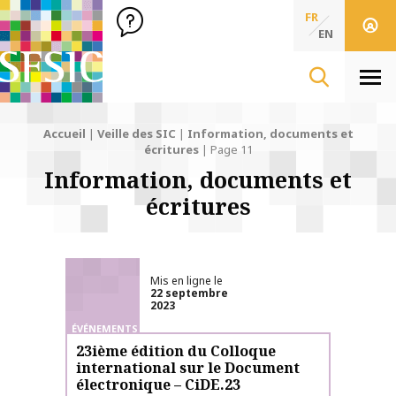
SFSIC Société Française des Sciences de l'Information & de 
Société Française des Sciences
FR
de l'Information
EN
& de la Communication
Men
Accueil
|
Veille des SIC
|
Information, documents et
écritures
|
Page 11
Information, documents et
écritures
Mis en ligne le
22 septembre
2023
ÉVÉNEMENTS
23ième édition du Colloque
international sur le Document
électronique – CiDE.23