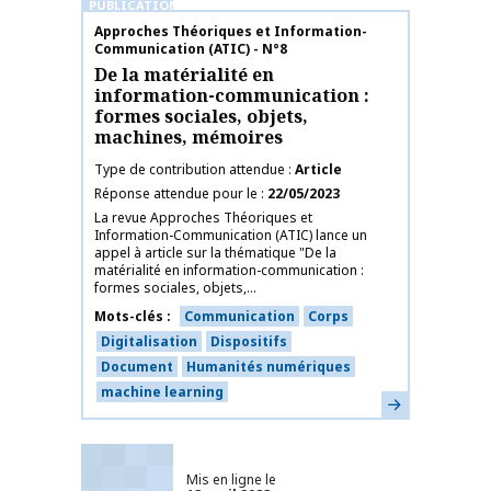
PUBLICATIONS
Nom de la publication
Approches Théoriques et Information-
Communication (ATIC) - N°8
De la matérialité en
information-communication :
formes sociales, objets,
machines, mémoires
Type de contribution attendue
Article
Réponse attendue pour le
22/05/2023
La revue Approches Théoriques et
Information-Communication (ATIC) lance un
appel à article sur la thématique "De la
matérialité en information-communication :
formes sociales, objets,...
Mots-clés
Communication
Corps
Digitalisation
Dispositifs
Document
Humanités numériques
machine learning
En savoir plus
Mis en ligne le