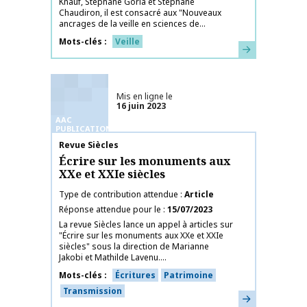
Knauf, Stéphane Goria et Stéphane
Chaudiron, il est consacré aux "Nouveaux
ancrages de la veille en sciences de...
Mots-clés
Veille
En savoir plus
Mis en ligne le
16 juin 2023
AAC
PUBLICATIONS
Nom de la publication
Revue Siècles
Écrire sur les monuments aux
XXe et XXIe siècles
Type de contribution attendue
Article
Réponse attendue pour le
15/07/2023
La revue Siècles lance un appel à articles sur
"Écrire sur les monuments aux XXe et XXIe
siècles" sous la direction de Marianne
Jakobi et Mathilde Lavenu....
Mots-clés
Écritures
Patrimoine
Transmission
En savoir plus