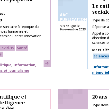
Le cat
social
tude
AAC
PUBLICATIONS
23
Type de co
Mis en ligne le
 sanitaire à l'époque du
Réponse a
6 novembre 2023
iences humaines et
Appel à co
 Learning Center Innovation
direction 
sciences so
Covid-19
Santé
Mots-clé
s
Sciences
En savoir plus
litique
Information,
Thématiq
Informat
s et journalisme
mémoriell
ntifique et
20 ans
ntelligence
Type d’év
ce des