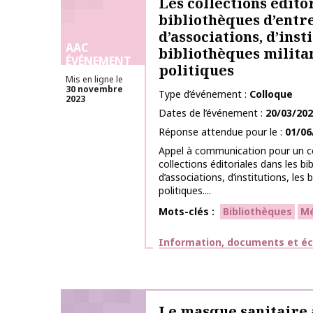
Les collections édito
bibliothèques d’entr
d’associations, d’insti
AAC
bibliothèques milita
ÉVÉNEMENT
politiques
Mis en ligne le
30 novembre
Type d’événement
Colloque
2023
Dates de l’événement
20/03/20
Réponse attendue pour le
01/06
Appel à communication pour un co
collections éditoriales dans les bi
d’associations, d’institutions, les
politiques....
Mots-clés
Bibliothèques
Mé
Thématiques
Information, documents et éc
Le masque sanitaire 