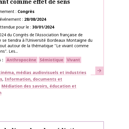
ant comme effet de sens
énement
Congrès
l’événement
28/08/2024
ttendue pour le
30/01/2024
2024 du Congrès de l'Association française de
 se tiendra à l'Université Bordeaux Montaigne du
aout autour de la thématique "Le vivant comme
ns". Les...
s
Anthropocène
Sémiotique
Vivant
En savoir plus
ues
inéma, médias audiovisuels et industries
es
Information, documents et
Médiation des savoirs, éducation et
n