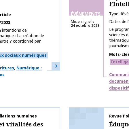
l’Intel
ÉVÉNEMENTS
Type d’év
rticle
Dates de 
Mis en ligne le
/2023
24 octobre 2023
Le progra
 intentions de
sciences d
atique : La création de
thématique
utre ? coordonné par
journalisme
Mots-clé
ux sociaux numériques
Intellige
En savoir plus
ritures
Numérique :
Thématiq
Communic
ges
document
dispositi
diations humaines
Nom de la 
Revue Po
t vitalités des
Éduque