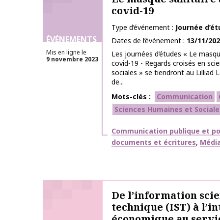
covid-19
Type d’événement
Journée d’é
ÉVÉNEMENTS
Dates de l’événement
13/11/20
Mis en ligne le
Les journées d’études « Le masque
9 novembre 2023
covid-19 - Regards croisés en sc
sociales » se tiendront au Lilliad
de...
Mots-clés
Communication
Sciences Humaines et Sociale
Thématiques
Communication publique et po
documents et écritures
Média
De l’information scie
technique (IST) à l’i
économique au servi