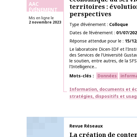
AAC
territoires : évoluti
ÉVÉNEMENT
perspectives
Mis en ligne le
2 novembre 2023
Type d’événement
Colloque
Dates de l’événement
01/07/20
Réponse attendue pour le
15/12
Le laboratoire Dicen-IDF et l'Insti
des Services de l'Université Gusta
le soutien, entre autres, de la SF
l'Intelligence...
Mots-clés
Données
inform
Thématiques
Information, documents et éc
stratégies, dispositifs et usa
Nom de la publication
Revue Réseaux
La création de conte