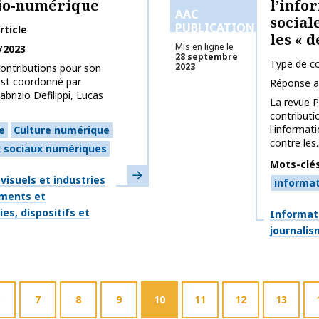
io-numérique
l’info
AAC
social
PUBLICATIONS
rticle
les « 
Mis en ligne le
/2023
28 septembre
Type de co
2023
contributions pour son
est coordonné par
Réponse a
brizio Defilippi, Lucas
La revue P
contributi
l'informat
e
Culture numérique
contre les..
 sociaux numériques
Mots-clé
En savoir plus
isuels et industries
informa
ments et
es, dispositifs et
Thématiq
Informat
journali
7
8
9
10
11
12
13