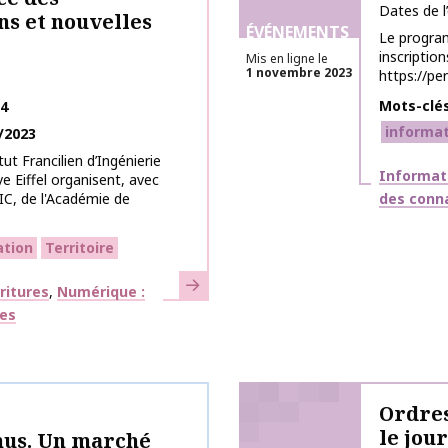
Dates de 
ons et nouvelles
ÉVÉNEMENTS
Le program
inscription
Mis en ligne le
1 novembre 2023
https://pe
Mots-clé
24
informa
/2023
tut Francilien d’Ingénierie
Thématiq
Informat
ve Eiffel organisent, avec
SIC, de l'Académie de
des conn
ation
Territoire
En savoir plus
ritures
Numérique :
ges
Ordres
le jou
nus. Un marché