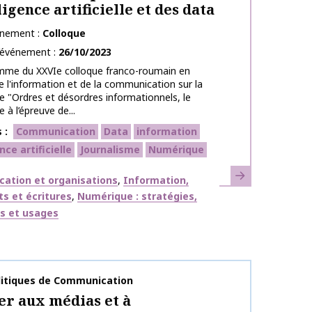
ligence artificielle et des data
énement
Colloque
l’événement
26/10/2023
mme du XXVIe colloque franco-roumain en
e l'information et de la communication sur la
 "Ordres et désordres informationnels, le
 à l’épreuve de...
s
Communication
Data
information
nce artificielle
Journalisme
Numérique
En savoir plus
ues
ation et organisations
Information,
s et écritures
Numérique : stratégies,
fs et usages
publication
litiques de Communication
r aux médias et à