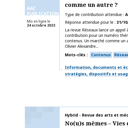
comme un autre ?
AAC
PUBLICATIONS
Type de contribution attendue
A
Mis en ligne le
Réponse attendue pour le
31/10
24 octobre 2023
La revue Réseaux lance un appel à
contribution pour un numéro thém
contenus. Un marché comme un a
Olivier Alexandre...
Mots-clés
Contenus
Résea
Thématiques
Information, documents et éc
stratégies, dispositifs et usa
Nom de la publication
Hybrid - Revue des arts et mé
No(u)s mèmes – Vies e