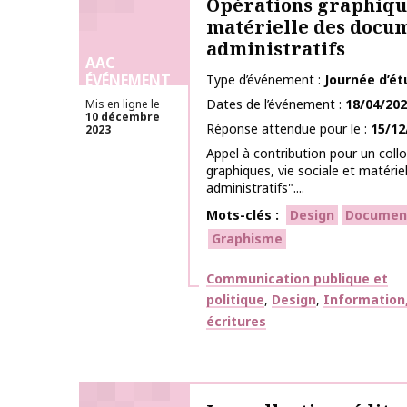
Opérations graphique
matérielle des docu
administratifs
AAC
ÉVÉNEMENT
Type d’événement
Journée d’é
Dates de l’événement
18/04/20
Mis en ligne le
10 décembre
Réponse attendue pour le
15/12
2023
Appel à contribution pour un coll
graphiques, vie sociale et matéri
administratifs"....
Mots-clés
Design
Documen
Graphisme
Thématiques
Communication publique et
politique
Design
Information
écritures