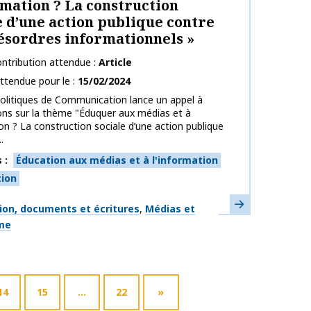
rmation ? La construction
e d’une action publique contre
désordres informationnels »
ntribution attendue
Article
ttendue pour le
15/02/2024
olitiques de Communication lance un appel à
ons sur la thème "Éduquer aux médias et à
ion ? La construction sociale d’une action publique
.
s
Éducation aux médias et à l'information
tion
En savoir plus
ues
ion, documents et écritures
Médias et
sme
14
15
…
22
»