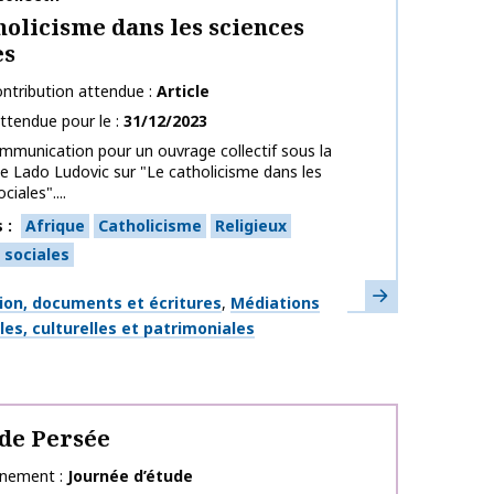
holicisme dans les sciences
es
ntribution attendue
Article
ttendue pour le
31/12/2023
mmunication pour un ouvrage collectif sous la
de Lado Ludovic sur "Le catholicisme dans les
ciales"....
s
Afrique
Catholicisme
Religieux
 sociales
En savoir plus
ues
ion, documents et écritures
Médiations
es, culturelles et patrimoniales
 de Persée
énement
Journée d’étude