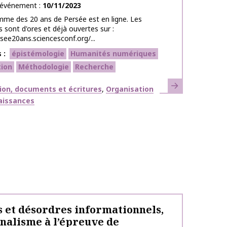
l’événement
10/11/2023
me des 20 ans de Persée est en ligne. Les
s sont d'ores et déjà ouvertes sur :
rsee20ans.sciencesconf.org/...
s
épistémologie
Humanités numériques
tion
Méthodologie
Recherche
En savoir plus
ues
ion, documents et écritures
Organisation
aissances
 et désordres informationnels,
rnalisme à l’épreuve de