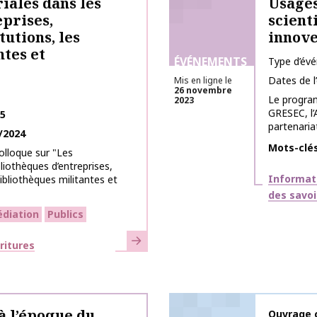
riales dans les
Usages
eprises,
scient
tutions, les
innove
ntes et
ÉVÉNEMENTS
Type d’év
Dates de 
Mis en ligne le
26 novembre
Le program
2023
GRESEC, l
25
partenariat
/2024
Mots-clé
lloque sur "Les
bliothèques d’entreprises,
Thématiq
Informat
 bibliothèques militantes et
des savoi
diation
Publics
En savoir plus
ritures
à l’époque du
Nom de la 
Ouvrage c