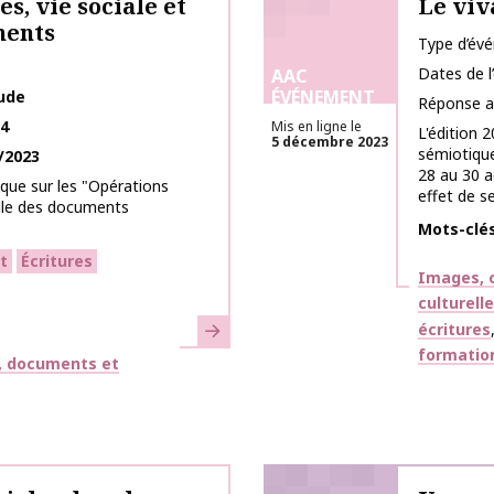
s, vie sociale et
Le viv
ments
Type d’év
Dates de 
AAC
ÉVÉNEMENT
tude
Réponse a
24
Mis en ligne le
L'édition 
5 décembre 2023
sémiotique
/2023
28 au 30 
oque sur les "Opérations
effet de se
elle des documents
Mots-clé
t
Écritures
Thématiq
Images, c
culturell
En savoir plus
écritures
formatio
, documents et