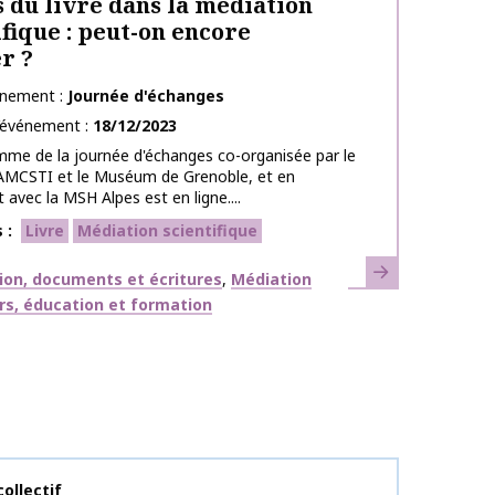
 du livre dans la médiation
ifique : peut-on encore
r ?
énement
Journée d'échanges
l’événement
18/12/2023
me de la journée d'échanges co-organisée par le
’AMCSTI et le Muséum de Grenoble, et en
 avec la MSH Alpes est en ligne....
s
Livre
Médiation scientifique
En savoir plus
ues
ion, documents et écritures
Médiation
rs, éducation et formation
publication
ollectif