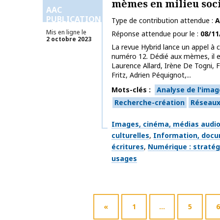
mèmes en milieu soc
AAC
PUBLICATIONS
Type de contribution attendue
A
Mis en ligne le
Réponse attendue pour le
08/11
2 octobre 2023
La revue Hybrid lance un appel à 
numéro 12. Dédié aux mèmes, il 
Laurence Allard, Irène De Togni, Fa
Fritz, Adrien Péquignot,...
Mots-clés
Analyse de l'imag
Recherche-création
Réseaux
Thématiques
Images, cinéma, médias audiov
culturelles
Information, docu
écritures
Numérique : stratégi
usages
«
1
…
5
6