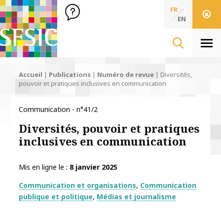
SFSIC Société Française des Sciences de l'Information & de 
Société Française des Sciences
FR
de l'Information
EN
& de la Communication
Men
Accueil
|
Publications
|
Numéro de revue
|
Diversités,
pouvoir et pratiques inclusives en communication
Communication - n°41/2
Diversités, pouvoir et pratiques
inclusives en communication
Mis en ligne le
8 janvier 2025
Thématiques
Communication et organisations
Communication
publique et politique
Médias et journalisme