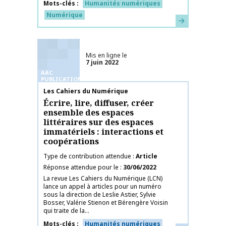
Mots-clés
Humanités numériques
Numérique
En savoir plus
Mis en ligne le
7 juin 2022
AAC
PUBLICATIONS
Nom de la publication
Les Cahiers du Numérique
Écrire, lire, diffuser, créer
ensemble des espaces
littéraires sur des espaces
immatériels : interactions et
coopérations
Type de contribution attendue
Article
Réponse attendue pour le
30/06/2022
La revue Les Cahiers du Numérique (LCN)
lance un appel à articles pour un numéro
sous la direction de Leslie Astier, Sylvie
Bosser, Valérie Stienon et Bérengère Voisin
qui traite de la...
Mots-clés
Humanités numériques