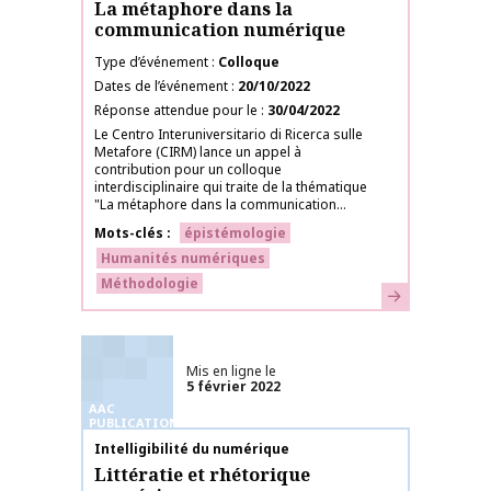
La métaphore dans la
communication numérique
Type d’événement
Colloque
Dates de l’événement
20/10/2022
Réponse attendue pour le
30/04/2022
Le Centro Interuniversitario di Ricerca sulle
Metafore (CIRM) lance un appel à
contribution pour un colloque
interdisciplinaire qui traite de la thématique
"La métaphore dans la communication...
Mots-clés
épistémologie
Humanités numériques
Méthodologie
En savoir plus
Mis en ligne le
5 février 2022
AAC
PUBLICATIONS
Nom de la publication
Intelligibilité du numérique
Littératie et rhétorique