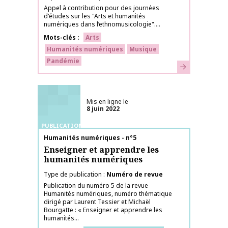
Appel à contribution pour des journées
d'études sur les "Arts et humanités
numériques dans l’ethnomusicologie"....
Mots-clés
Arts
Humanités numériques
Musique
Pandémie
En savoir plus
Mis en ligne le
8 juin 2022
PUBLICATIONS
Nom de la publication
Humanités numériques - n°5
Enseigner et apprendre les
humanités numériques
Type de publication
Numéro de revue
Publication du numéro 5 de la revue
Humanités numériques, numéro thématique
dirigé par Laurent Tessier et Michaël
Bourgatte : « Enseigner et apprendre les
humanités...