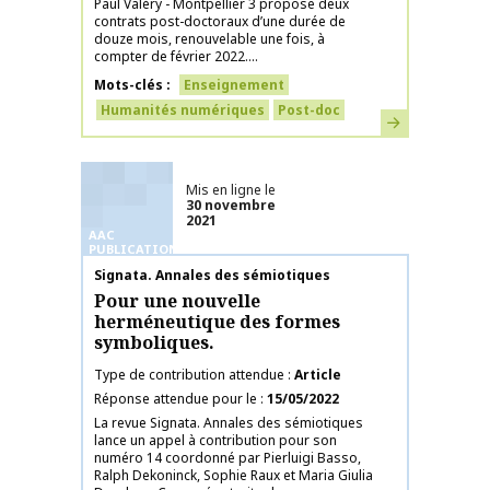
Paul Valéry - Montpellier 3 propose deux
contrats post-doctoraux d’une durée de
douze mois, renouvelable une fois, à
compter de février 2022....
Mots-clés
Enseignement
Humanités numériques
Post-doc
En savoir plus
Mis en ligne le
30 novembre
2021
AAC
PUBLICATIONS
Nom de la publication
Signata. Annales des sémiotiques
Pour une nouvelle
herméneutique des formes
symboliques.
Type de contribution attendue
Article
Réponse attendue pour le
15/05/2022
La revue Signata. Annales des sémiotiques
lance un appel à contribution pour son
numéro 14 coordonné par Pierluigi Basso,
Ralph Dekoninck, Sophie Raux et Maria Giulia