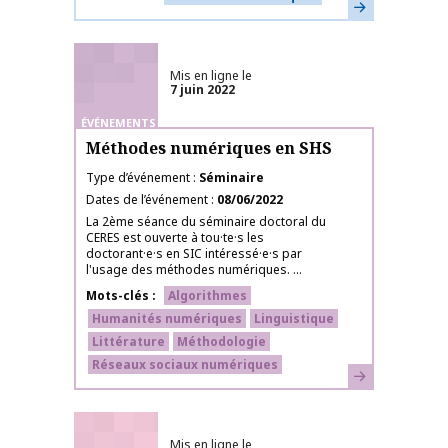
En savoir plus
Mis en ligne le
7 juin 2022
ÉVÉNEMENTS
Méthodes numériques en SHS
Type d’événement
Séminaire
Dates de l’événement
08/06/2022
La 2ème séance du séminaire doctoral du
CERES est ouverte à tou·te·s les
doctorant·e·s en SIC intéressé·e·s par
l'usage des méthodes numériques. ...
Mots-clés
Algorithmes
Humanités numériques
Linguistique
Littérature
Méthodologie
Réseaux sociaux numériques
En savoir plus
Mis en ligne le