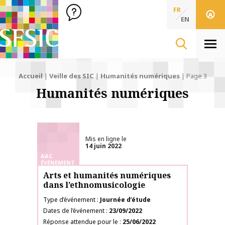
SFSIC Société Française des Sciences de l'Information & de 
Société Française des Sciences
FR
de l'Information
EN
& de la Communication
Men
Accueil
|
Veille des SIC
|
Humanités numériques
|
Page 3
Humanités numériques
Mis en ligne le
14 juin 2022
AAC
ÉVÉNEMENT
Arts et humanités numériques
dans l’ethnomusicologie
Type d’événement
Journée d’étude
Dates de l’événement
23/09/2022
Réponse attendue pour le
25/06/2022