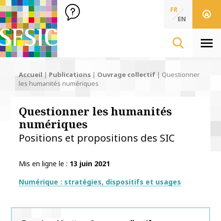
SFSIC Société Française des Sciences de l'Information & de 
Société Française des Sciences
FR
de l'Information
EN
& de la Communication
Men
Accueil
|
Publications
|
Ouvrage collectif
|
Questionner
les humanités numériques
Questionner les humanités
numériques
Positions et propositions des SIC
Mis en ligne le
13 juin 2021
Thématiques
Numérique : stratégies, dispositifs et usages