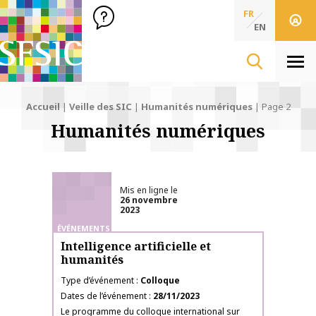
SFSIC Société Française des Sciences de l'Information & de 
Société Française des Sciences
FR
de l'Information
EN
& de la Communication
Men
Accueil
|
Veille des SIC
|
Humanités numériques
|
Page 2
Humanités numériques
Mis en ligne le
26 novembre
2023
ÉVÉNEMENTS
Intelligence artificielle et
humanités
Type d’événement
Colloque
Dates de l’événement
28/11/2023
Le programme du colloque international sur