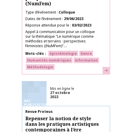
(NumFem)
Type d’événement
Colloque
Dates de l’événement
29/06/2023
Réponse attendue pour le
03/02/2023
Appel à communication pour un colloque
sur la thématique "Le numérique comme
méthodes et terrains : perspectives
féministes ((NuMFem)"....
Mots-clés
épistémologie
Genre
Humanités numériques
information
Méthodologie
En savoir plus
Mis en ligne le
27 octobre
2022
AAC
PUBLICATIONS
Nom de la publication
Revue Proteus
Repenser la notion de style
dans les pratiques artistiques
contemporaines à l’ère