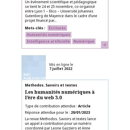
Un évènement scientifique et pédagogique
se tient le 24 et 25 novembre, co-organisé
entre Lyon 1 – Elico – Université Johannes
Gutenberg de Mayence dans le cadre d’une
projet financé par...
Mots-clés
Écritures
Humanités numériques
Intelligence artificielle
Numérique
En savoir plus
Mis en ligne le
7 juillet 2022
AAC
PUBLICATIONS
Nom de la publication
Methodos. Savoirs et textes
Les humanités numériques à
l’ère du web 3.0
Type de contribution attendue
Article
Réponse attendue pour le
20/01/2023
La revue Methodos. Savoirs et textes lance
un appel à contribution pour un numéro
coordonné par Leone Gazziero et Anne