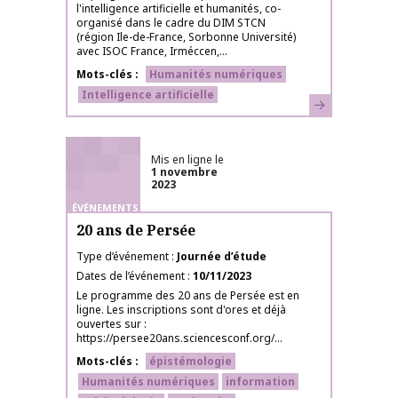
l'intelligence artificielle et humanités, co-
organisé dans le cadre du DIM STCN
(région Ile-de-France, Sorbonne Université)
avec ISOC France, Irméccen,...
Mots-clés
Humanités numériques
Intelligence artificielle
En savoir plus
Mis en ligne le
1 novembre
2023
ÉVÉNEMENTS
20 ans de Persée
Type d’événement
Journée d’étude
Dates de l’événement
10/11/2023
Le programme des 20 ans de Persée est en
ligne. Les inscriptions sont d'ores et déjà
ouvertes sur :
https://persee20ans.sciencesconf.org/...
Mots-clés
épistémologie
Humanités numériques
information