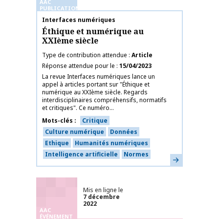
AAC
PUBLICATIONS
Nom de la publication
Interfaces numériques
Éthique et numérique au
XXIème siècle
Type de contribution attendue
Article
Réponse attendue pour le
15/04/2023
La revue Interfaces numériques lance un
appel à articles portant sur "Éthique et
numérique au XXIème siècle. Regards
interdisciplinaires compréhensifs, normatifs
et critiques". Ce numéro...
Mots-clés
Critique
Culture numérique
Données
Ethique
Humanités numériques
Intelligence artificielle
Normes
En savoir plus
Mis en ligne le
7 décembre
2022
AAC
ÉVÉNEMENT