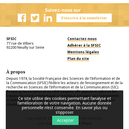
Suivez-nous sur
S'inscrire à la newsletter
Facebook
Twitter
Linkedin
SFSIC
Contactez-nous
77 rue de Villiers
Adhérer à la SFSIC
92200
Neuilly sur Seine
Mentions légales
Plan du site
À propos
Depuis 1974, la Société Française des Sciences de l’Information et de
la Communication (SFSIC) fédère les acteurs de l’enseignement et de la
recherche en Sciences de l’Information et de la Communication (SIC).
En tant qu’association et société savante, elle appuie et valorise les
travaux de notre communauté scientifique à travers ses événements
Ce site utilise des cookies permettant l’analyse et
scientifiques, ses publications et le soutien apporté aux initiatives
l’amélioration de votre navigation. Aucune donnée
développées au sein de notre discipline.
personnelle n’est conservée.
En savoir plus ou
s’opposer
.
Copyright © 2026
SFSIC
. Tous droits réservés.
Accepter
Une réalisation
Première Place