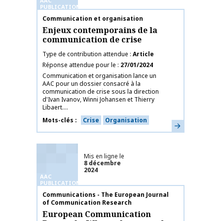
AAC
PUBLICATIONS
Nom de la publication
Communication et organisation
Enjeux contemporains de la
communication de crise
Type de contribution attendue
Article
Réponse attendue pour le
27/01/2024
Communication et organisation lance un
AAC pour un dossier consacré à la
communication de crise sous la direction
d'Ivan Ivanov, Winni Johansen et Thierry
Libaert....
Mots-clés
Crise
Organisation
En savoir plus
Mis en ligne le
8 décembre
2024
AAC
PUBLICATIONS
Nom de la publication
Communications - The European Journal
of Communication Research
European Communication