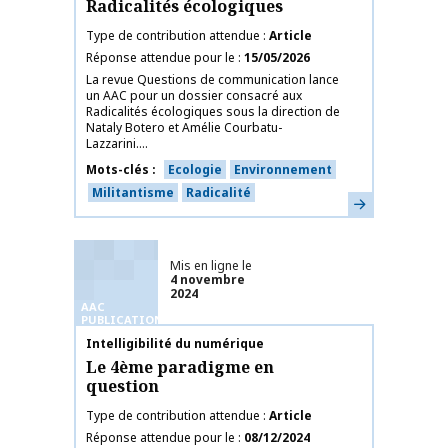
Radicalités écologiques
Type de contribution attendue
Article
Réponse attendue pour le
15/05/2026
La revue Questions de communication lance
un AAC pour un dossier consacré aux
Radicalités écologiques sous la direction de
Nataly Botero et Amélie Courbatu-
Lazzarini....
Mots-clés
Ecologie
Environnement
Militantisme
Radicalité
En savoir plus
Mis en ligne le
4 novembre
2024
AAC
PUBLICATIONS
Nom de la publication
Intelligibilité du numérique
Le 4ème paradigme en
question
Type de contribution attendue
Article
Réponse attendue pour le
08/12/2024