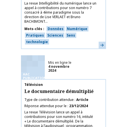
La revue Intelligibilité du numérique lance un
appel à contributions pour son numéro 7
consacré à 4ème paradigme sous la
direction de Lise VERLAET et Bruno
BACHIMONT...
Mots-clés
Données
Numérique
Pratiques
Sciences
Sens
technologie
En savoir plus
Mis en ligne le
4 novembre
2024
AAC
PUBLICATIONS
Nom de la publication
Télévision
Le documentaire démultiplié
Type de contribution attendue
Article
Réponse attendue pour le
23/12/2024
La revue Télévision lance un appel à
contributions pour son numéro 16, intitulé
« Le documentaire démultiplié. De la
télévision à l’audiovisuel : programmation,