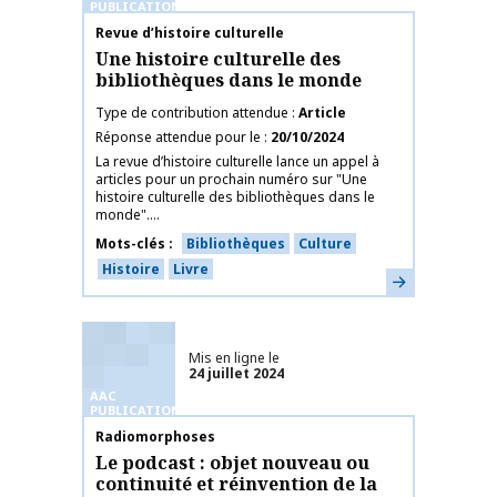
PUBLICATIONS
Nom de la publication
Revue d’histoire culturelle
Une histoire culturelle des
bibliothèques dans le monde
Type de contribution attendue
Article
Réponse attendue pour le
20/10/2024
La revue d’histoire culturelle lance un appel à
articles pour un prochain numéro sur "Une
histoire culturelle des bibliothèques dans le
monde"....
Mots-clés
Bibliothèques
Culture
Histoire
Livre
En savoir plus
Mis en ligne le
24 juillet 2024
AAC
PUBLICATIONS
Nom de la publication
Radiomorphoses
Le podcast : objet nouveau ou
continuité et réinvention de la