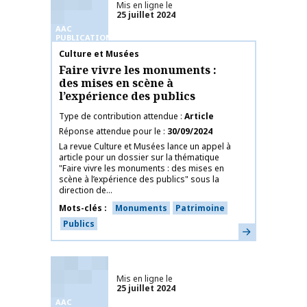
Mis en ligne le
25 juillet 2024
AAC
PUBLICATIONS
Nom de la publication
Culture et Musées
Faire vivre les monuments :
des mises en scène à
l’expérience des publics
Type de contribution attendue
Article
Réponse attendue pour le
30/09/2024
La revue Culture et Musées lance un appel à
article pour un dossier sur la thématique
"Faire vivre les monuments : des mises en
scène à l’expérience des publics" sous la
direction de...
Mots-clés
Monuments
Patrimoine
Publics
En savoir plus
Mis en ligne le
25 juillet 2024
AAC