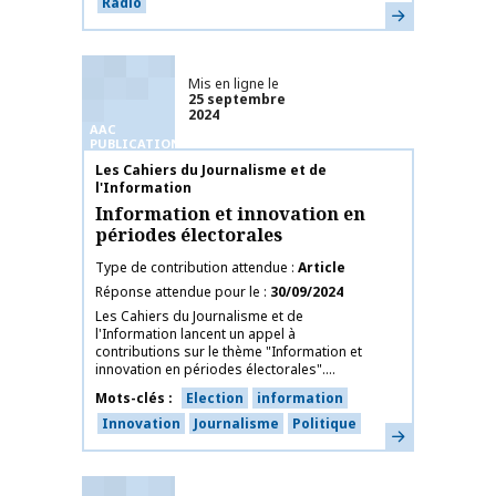
Radio
En savoir plus
Mis en ligne le
25 septembre
2024
AAC
PUBLICATIONS
Nom de la publication
Les Cahiers du Journalisme et de
l'Information
Information et innovation en
périodes électorales
Type de contribution attendue
Article
Réponse attendue pour le
30/09/2024
Les Cahiers du Journalisme et de
l'Information lancent un appel à
contributions sur le thème "Information et
innovation en périodes électorales"....
Mots-clés
Election
information
Innovation
Journalisme
Politique
En savoir plus