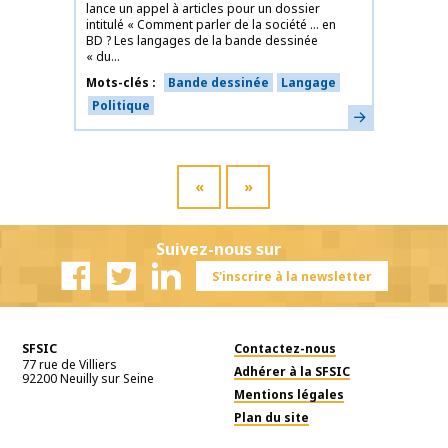
lance un appel à articles pour un dossier
intitulé « Comment parler de la société … en
BD ? Les langages de la bande dessinée
« du...
Mots-clés
Bande dessinée
Langage
Politique
En savoir plus
«
»
Suivez-nous sur
S'inscrire à la newsletter
Facebook
Twitter
Linkedin
SFSIC
Contactez-nous
77 rue de Villiers
Adhérer à la SFSIC
92200
Neuilly sur Seine
Mentions légales
Plan du site