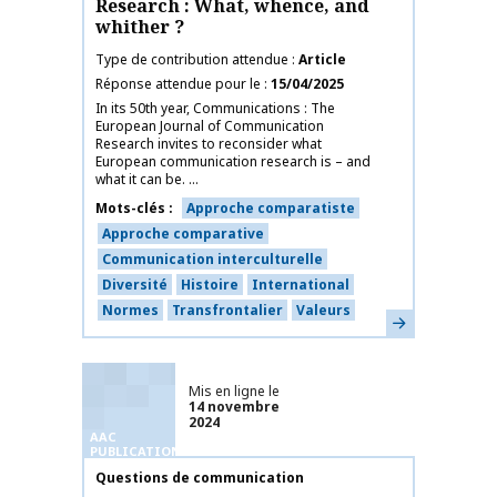
Research : What, whence, and
whither ?
Type de contribution attendue
Article
Réponse attendue pour le
15/04/2025
In its 50th year, Communications : The
European Journal of Communication
Research invites to reconsider what
European communication research is – and
what it can be. ...
Mots-clés
Approche comparatiste
Approche comparative
Communication interculturelle
Diversité
Histoire
International
Normes
Transfrontalier
Valeurs
En savoir plus
Mis en ligne le
14 novembre
2024
AAC
PUBLICATIONS
Nom de la publication
Questions de communication