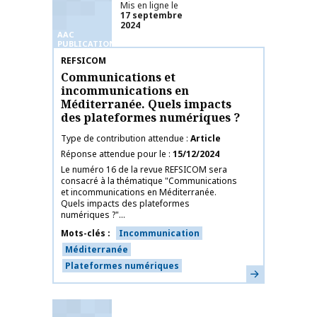
Mis en ligne le
17 septembre
2024
AAC
PUBLICATIONS
Nom de la publication
REFSICOM
Communications et
incommunications en
Méditerranée. Quels impacts
des plateformes numériques ?
Type de contribution attendue
Article
Réponse attendue pour le
15/12/2024
Le numéro 16 de la revue REFSICOM sera
consacré à la thématique "Communications
et incommunications en Méditerranée.
Quels impacts des plateformes
numériques ?"...
Mots-clés
Incommunication
Méditerranée
Plateformes numériques
En savoir plus