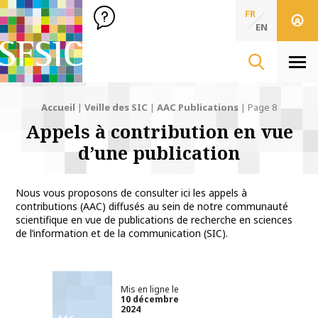
SFSIC Société Française des Sciences de l'Information & de 
Société Française des Sciences
FR
de l'Information
EN
& de la Communication
Men
Accueil
|
Veille des SIC
|
AAC Publications
|
Page 8
Appels à contribution en vue
d’une publication
Nous vous proposons de consulter ici les appels à
contributions (AAC) diffusés au sein de notre communauté
scientifique en vue de publications de recherche en sciences
de l’information et de la communication (SIC).
Mis en ligne le
10 décembre
2024