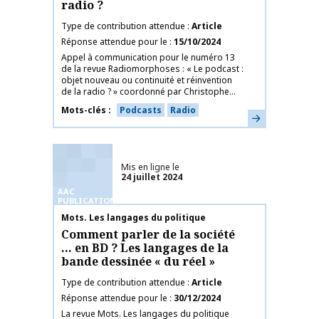
radio ?
Type de contribution attendue
Article
Réponse attendue pour le
15/10/2024
Appel à communication pour le numéro 13
de la revue Radiomorphoses : « Le podcast :
objet nouveau ou continuité et réinvention
de la radio ? » coordonné par Christophe...
Mots-clés
Podcasts
Radio
En savoir plus
Mis en ligne le
24 juillet 2024
AAC
PUBLICATIONS
Nom de la publication
Mots. Les langages du politique
Comment parler de la société
… en BD ? Les langages de la
bande dessinée « du réel »
Type de contribution attendue
Article
Réponse attendue pour le
30/12/2024
La revue Mots. Les langages du politique