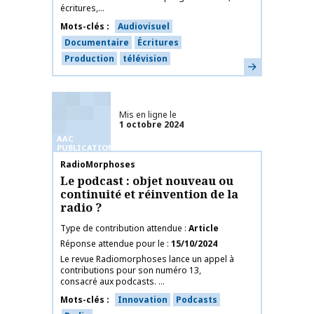
écritures,...
Mots-clés
Audiovisuel
Documentaire
Écritures
Production
télévision
En savoir plus
Mis en ligne le
1 octobre 2024
AAC
PUBLICATIONS
Nom de la publication
RadioMorphoses
Le podcast : objet nouveau ou
continuité et réinvention de la
radio ?
Type de contribution attendue
Article
Réponse attendue pour le
15/10/2024
Le revue Radiomorphoses lance un appel à
contributions pour son numéro 13,
consacré aux podcasts. ...
Mots-clés
Innovation
Podcasts