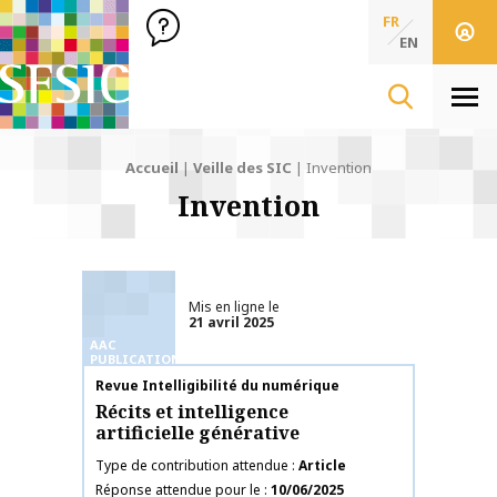
SFSIC Société Française des Sciences de l'Information & de 
Société Française des Sciences
FR
de l'Information
EN
& de la Communication
Men
Accueil
|
Veille des SIC
|
Invention
Invention
Mis en ligne le
21 avril 2025
AAC
PUBLICATIONS
Nom de la publication
Revue Intelligibilité du numérique
Récits et intelligence
artificielle générative
Type de contribution attendue
Article
Réponse attendue pour le
10/06/2025