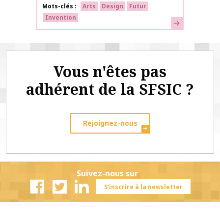
Mots-clés
Arts
Design
Futur
Invention
En savoir plus
Vous n'êtes pas
adhérent de la SFSIC ?
Rejoignez-nous
Suivez-nous sur
S'inscrire à la newsletter
Facebook
Twitter
Linkedin