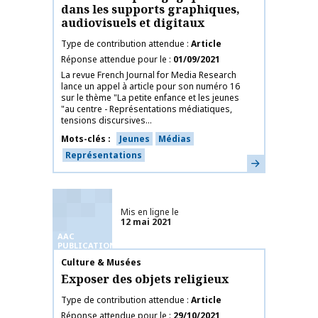
dans les supports graphiques,
audiovisuels et digitaux
Type de contribution attendue
Article
Réponse attendue pour le
01/09/2021
La revue French Journal for Media Research
lance un appel à article pour son numéro 16
sur le thème "La petite enfance et les jeunes
"au centre - Représentations médiatiques,
tensions discursives...
Mots-clés
Jeunes
Médias
Représentations
En savoir plus
Mis en ligne le
12 mai 2021
AAC
PUBLICATIONS
Nom de la publication
Culture & Musées
Exposer des objets religieux
Type de contribution attendue
Article
Réponse attendue pour le
29/10/2021