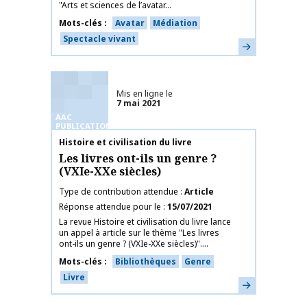
"Arts et sciences de l’avatar...
Mots-clés
Avatar
Médiation
Spectacle vivant
En savoir plus
Mis en ligne le
7 mai 2021
AAC
PUBLICATIONS
Nom de la publication
Histoire et civilisation du livre
Les livres ont-ils un genre ?
(VXIe-XXe siècles)
Type de contribution attendue
Article
Réponse attendue pour le
15/07/2021
La revue Histoire et civilisation du livre lance
un appel à article sur le thème "Les livres
ont-ils un genre ? (VXIe-XXe siècles)"....
Mots-clés
Bibliothèques
Genre
Livre
En savoir plus