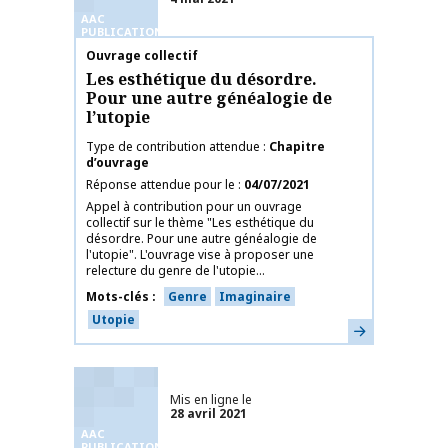
AAC
PUBLICATIONS
Nom de la publication
Ouvrage collectif
Les esthétique du désordre.
Pour une autre généalogie de
l’utopie
Type de contribution attendue
Chapitre
d’ouvrage
Réponse attendue pour le
04/07/2021
Appel à contribution pour un ouvrage
collectif sur le thème "Les esthétique du
désordre. Pour une autre généalogie de
l'utopie". L'ouvrage vise à proposer une
relecture du genre de l'utopie...
Mots-clés
Genre
Imaginaire
Utopie
En savoir plus
Mis en ligne le
28 avril 2021
AAC
PUBLICATIONS