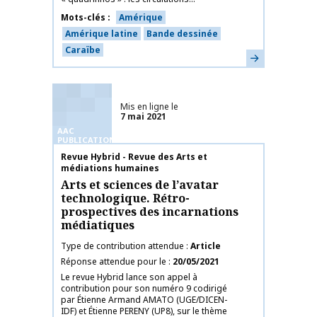
Mots-clés
Amérique
Amérique latine
Bande dessinée
Caraïbe
En savoir plus
Mis en ligne le
7 mai 2021
AAC
PUBLICATIONS
Nom de la publication
Revue Hybrid - Revue des Arts et
médiations humaines
Arts et sciences de l’avatar
technologique. Rétro-
prospectives des incarnations
médiatiques
Type de contribution attendue
Article
Réponse attendue pour le
20/05/2021
Le revue Hybrid lance son appel à
contribution pour son numéro 9 codirigé
par Étienne Armand AMATO (UGE/DICEN-
IDF) et Étienne PERENY (UP8), sur le thème