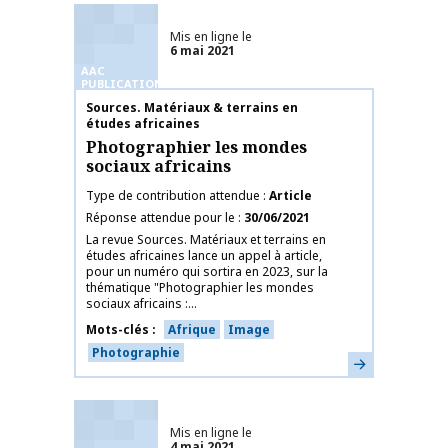
Mis en ligne le
6 mai 2021
AAC
PUBLICATIONS
Nom de la publication
Sources. Matériaux & terrains en
études africaines
Photographier les mondes
sociaux africains
Type de contribution attendue
Article
Réponse attendue pour le
30/06/2021
La revue Sources. Matériaux et terrains en
études africaines lance un appel à article,
pour un numéro qui sortira en 2023, sur la
thématique "Photographier les mondes
sociaux africains :...
Mots-clés
Afrique
Image
Photographie
En savoir plus
Mis en ligne le
4 mai 2021