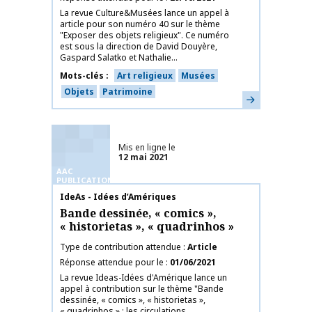
La revue Culture&Musées lance un appel à
article pour son numéro 40 sur le thème
"Exposer des objets religieux". Ce numéro
est sous la direction de David Douyère,
Gaspard Salatko et Nathalie...
Mots-clés
Art religieux
Musées
Objets
Patrimoine
En savoir plus
Mis en ligne le
12 mai 2021
AAC
PUBLICATIONS
Nom de la publication
IdeAs - Idées d’Amériques
Bande dessinée, « comics »,
« historietas », « quadrinhos »
Type de contribution attendue
Article
Réponse attendue pour le
01/06/2021
La revue Ideas-Idées d'Amérique lance un
appel à contribution sur le thème "Bande
dessinée, « comics », « historietas »,
« quadrinhos » : les circulations...