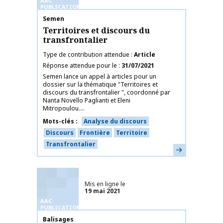
AAC
PUBLICATIONS
Nom de la publication
Semen
Territoires et discours du
transfrontalier
Type de contribution attendue
Article
Réponse attendue pour le
31/07/2021
Semen lance un appel à articles pour un
dossier sur la thématique "Territoires et
discours du transfrontalier ", coordonné par
Nanta Novello Paglianti et Eleni
Mitropoulou....
Mots-clés
Analyse du discours
Discours
Frontière
Territoire
Transfrontalier
En savoir plus
Mis en ligne le
19 mai 2021
AAC
PUBLICATIONS
Nom de la publication
Balisages