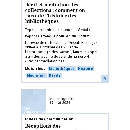
Récit et médiation des
collections : comment on
raconte l’histoire des
bibliothèques
Type de contribution attendue
Article
Réponse attendue pour le
28/06/2021
La revue de recherche de l'Enssib Balisages,
située à la croisée des SIC et de
l'anthropologie des savoirs, lance un appel
à articles pour le dossier du numéro 4
« Récit et médiation des...
Mots-clés
Bibliothèques
Histoire
Médiation
Récits
En savoir plus
Mis en ligne le
17 mai 2021
AAC
PUBLICATIONS
Nom de la publication
Études de Communication
Réceptions des