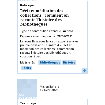
Nom de la publication
Balisages
Récit et médiation des
collections : comment on
raconte l’histoire des
bibliothèques
Type de contribution attendue
Article
Réponse attendue pour le
28/06/2021
La revue Balisages lance un appel à articles
pour le dossier du numéro 4 « Récit et
médiation des collections : comment on
raconte l'histoire des bibliothèques »,
coordonné par...
Mots-clés
Bibliothèques
Histoire
Récits
En savoir plus
Mis en ligne le
12 avril 2021
AAC
PUBLICATIONS
Nom de la publication
Textimage