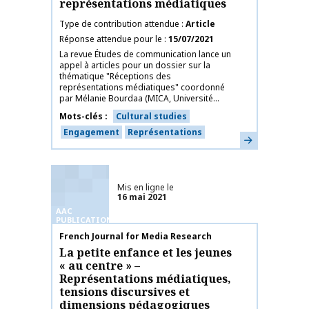
représentations médiatiques
Type de contribution attendue
Article
Réponse attendue pour le
15/07/2021
La revue Études de communication lance un
appel à articles pour un dossier sur la
thématique "Réceptions des
représentations médiatiques" coordonné
par Mélanie Bourdaa (MICA, Université...
Mots-clés
Cultural studies
Engagement
Représentations
En savoir plus
Mis en ligne le
16 mai 2021
AAC
PUBLICATIONS
Nom de la publication
French Journal for Media Research
La petite enfance et les jeunes
« au centre » –
Représentations médiatiques,
tensions discursives et
dimensions pédagogiques