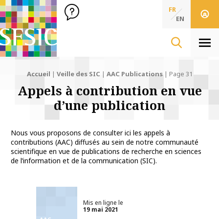
SFSIC Société Française des Sciences de l'Information & de 
Société Française des Sciences
FR
de l'Information
EN
& de la Communication
Men
Accueil
|
Veille des SIC
|
AAC Publications
|
Page 31
Appels à contribution en vue
d’une publication
Nous vous proposons de consulter ici les appels à
contributions (AAC) diffusés au sein de notre communauté
scientifique en vue de publications de recherche en sciences
de l’information et de la communication (SIC).
Mis en ligne le
19 mai 2021