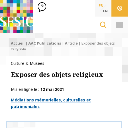
SFSIC Société Française des Sciences de l'Information & de 
Société Française des Sciences
FR
de l'Information
EN
& de la Communication
Men
Accueil
|
AAC Publications
|
Article
|
Exposer des objets
religieux
Culture & Musées
Exposer des objets religieux
Mis en ligne le
12 mai 2021
Thématiques
Médiations mémorielles, culturelles et
patrimoniales