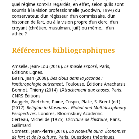
quel régime sont-ils regardés, en effet, selon qu’ils sont
soumis à la vision professionnelle (Goodwin, 1994) du
conservateur, d’un régisseur, d’un commissaire, d’un
historien de l’art, ou à la vision propre d’un clerc, d’un
croyant (chrétien, musulman, juif) ou même… d’un
athée ?
Références bibliographiques
Amselle, Jean-Lou (2016).
Le musée exposé
, Paris,
Éditions Lignes.
Bazin, Jean (2008).
Des clous dans la Joconde :
l’anthropologie autrement
, Toulouse, Éditions Anacharsis.
Bonnot, Thierry (2014).
L’Attachement aux choses.
Paris,
CNRS Éditions.
Buggeln, Gretchen, Paine, Crispin, Plate, S. Brent (ed.)
(2017).
Religion in Museums : Global and Multidisciplinary
Perspectives
, Londres, Bloomsbury Academic.
Certeau, Michel de (1975).
L’Écriture de l’histoire
, Paris,
Gallimard.
Cometti, Jean-Pierre (2016).
La Nouvelle aura. Économies
de l’art et de la culture
, Paris, Questions théoriques.