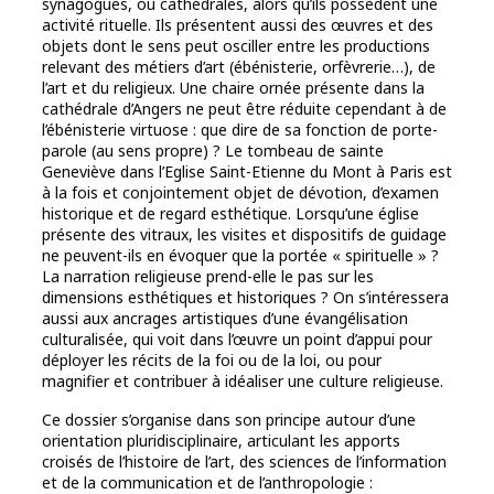
synagogues, ou cathédrales, alors qu’ils possèdent une
activité rituelle. Ils présentent aussi des œuvres et des
objets dont le sens peut osciller entre les productions
relevant des métiers d’art (ébénisterie, orfèvrerie…), de
l’art et du religieux. Une chaire ornée présente dans la
cathédrale d’Angers ne peut être réduite cependant à de
l’ébénisterie virtuose : que dire de sa fonction de porte-
parole (au sens propre) ? Le tombeau de sainte
Geneviève dans l’Eglise Saint-Etienne du Mont à Paris est
à la fois et conjointement objet de dévotion, d’examen
historique et de regard esthétique. Lorsqu’une église
présente des vitraux, les visites et dispositifs de guidage
ne peuvent-ils en évoquer que la portée « spirituelle » ?
La narration religieuse prend-elle le pas sur les
dimensions esthétiques et historiques ? On s’intéressera
aussi aux ancrages artistiques d’une évangélisation
culturalisée, qui voit dans l’œuvre un point d’appui pour
déployer les récits de la foi ou de la loi, ou pour
magnifier et contribuer à idéaliser une culture religieuse.
Ce dossier s’organise dans son principe autour d’une
orientation pluridisciplinaire, articulant les apports
croisés de l’histoire de l’art, des sciences de l’information
et de la communication et de l’anthropologie :