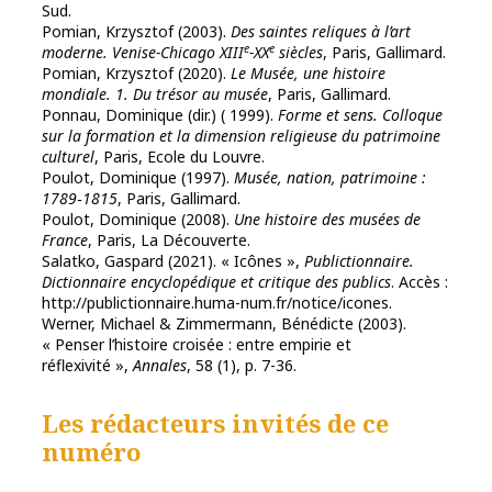
Sud.
Pomian, Krzysztof (2003).
Des saintes reliques à l’art
e
e
moderne. Venise-Chicago XIII
-XX
siècles
, Paris, Gallimard.
Pomian, Krzysztof (2020).
Le Musée, une histoire
mondiale. 1. Du trésor au musée
, Paris, Gallimard.
Ponnau, Dominique (dir.) ( 1999).
Forme et sens. Colloque
sur la formation et la dimension religieuse du patrimoine
culturel
, Paris, Ecole du Louvre.
Poulot, Dominique (1997).
Musée, nation, patrimoine :
1789‑1815
, Paris, Gallimard.
Poulot, Dominique (2008).
Une histoire des musées de
France
, Paris, La Découverte.
Salatko, Gaspard (2021). « Icônes »,
Publictionnaire.
Dictionnaire encyclopédique et critique des publics
. Accès :
http://publictionnaire.huma-num.fr/notice/icones.
Werner, Michael & Zimmermann, Bénédicte (2003).
« Penser l’histoire croisée : entre empirie et
réflexivité »,
Annales
, 58 (1), p. 7-36.
Les rédacteurs invités de ce
numéro