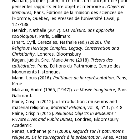
Hainard, Jacques (2006). « Le trou : un concept utile pour
penser les rapports entre objet et mémoire »,
Objets et
Mémoires
, Paris, Éditions de la maison des sciences de
l’Homme, Québec, les Presses de l’Université Laval, p.
127-138.
Heinich, Nathalie (2017).
Des valeurs, une approche
sociologique
, Paris, Gallimard.
Isnart, Cyril, Cerezales, Nathalie (ed.)
(2020).
The
Religious Heritage Complex. Legacy, Conservation and
Christianity
, Londres, Bloomsbury.
Kagan, Judith, Sire, Marie-Anne (2018).
Trésors des
cathédrales
, Paris, Editions du Patrimoine, Centre des
Monuments historiques.
Marin, Louis (2016).
Politiques de la représentation
, Paris,
Kimé.
Malraux, André (1965, [1947]).
Le Musée imaginaire
, Paris
Gallimard.
Paine, Crispin (2012). « Introduction : museums and
material religion »,
Material Religion
, vol. 8, n° 1, p. 4‑8.
Paine, Crispin (2013).
Religious Objects in Museums :
Private Lives and Public Duties
, Londres, Bloomsbury
Academic.
Penez, Catherine (dir.) (2000),
Regards sur le patrimoine
religieux. De la sauvegarde à la présentation
, Arles, Actes