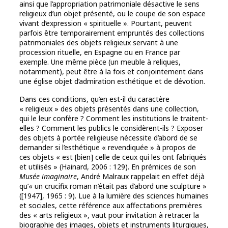
ainsi que l’appropriation patrimoniale désactive le sens
religieux d’un objet présenté, ou le coupe de son espace
vivant d’expression « spirituelle ». Pourtant, peuvent
parfois être temporairement empruntés des collections
patrimoniales des objets religieux servant à une
procession rituelle, en Espagne ou en France par
exemple. Une même pièce (un meuble à reliques,
notamment), peut être à la fois et conjointement dans
une église objet d’admiration esthétique et de dévotion.
Dans ces conditions, qu’en est-il du caractère
« religieux » des objets présentés dans une collection,
qui le leur confère ? Comment les institutions le traitent-
elles ? Comment les publics le considèrent-ils ? Exposer
des objets à portée religieuse nécessite d’abord de se
demander si l’esthétique « revendiquée » à propos de
ces objets « est [bien] celle de ceux qui les ont fabriqués
et utilisés » (Hainard, 2006 : 129). En prémices de son
Musée imaginaire
, André Malraux rappelait en effet déjà
qu’« un crucifix roman n’était pas d’abord une sculpture »
([1947], 1965 : 9). Lue à la lumière des sciences humaines
et sociales, cette référence aux affectations premières
des « arts religieux », vaut pour invitation à retracer la
biographie des images, objets et instruments liturgiques,