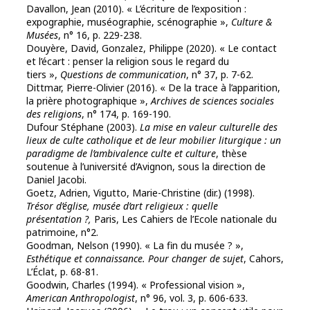
Davallon, Jean (2010). « L’écriture de l’exposition :
expographie, muséographie, scénographie »,
Culture &
Musées
, n° 16, p. 229-238.
Douyère, David, Gonzalez, Philippe (2020). « Le contact
et l’écart : penser la religion sous le regard du
tiers »,
Questions de communication
, n° 37, p. 7-62.
Dittmar, Pierre-Olivier (2016). « De la trace à l’apparition,
la prière photographique »,
Archives de sciences sociales
des religions
, n° 174, p. 169-190.
Dufour Stéphane (2003).
La mise en valeur culturelle des
lieux de culte catholique et de leur mobilier liturgique : un
paradigme de l’ambivalence culte et culture
, thèse
soutenue à l’université d’Avignon, sous la direction de
Daniel Jacobi.
Goetz, Adrien, Vigutto, Marie-Christine (dir.) (1998).
Trésor d’église, musée d’art religieux : quelle
présentation ?,
Paris, Les Cahiers de l’Ecole nationale du
patrimoine, n°2.
Goodman, Nelson (1990). « La fin du musée ? »,
Esthétique et connaissance. Pour changer de sujet
, Cahors,
L’Éclat, p. 68-81.
Goodwin, Charles (1994). « Professional vision »,
American Anthropologist
, n° 96, vol. 3, p. 606-633.