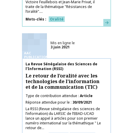
Victoire Feuillebois et Jean-Marie Privat, il
traite de la thématique "Résistances de
l’oralité"....
Mots-clés
Oralité
En savoir plus
Mis en ligne le
3 juin 2021
AAC
PUBLICATIONS
Nom de la publication
La Revue Sénégalaise des Sciences de
l'Information (RSSI)
Le retour de l’oralité avec les
technologies de l’information
et de la communication (TIC)
Type de contribution attendue
Article
Réponse attendue pour le
30/09/2021
La RSSI (Revue sénégalaise des sciences de
l’information) du LARSIC de l’EBAD-UCAD
lance un appel à articles pour son premier
numéro international sur la thémathique " Le
retour de...