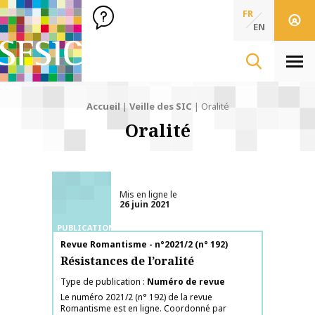
SFSIC Société Française des Sciences de l'Information & de 
Société Française des Sciences
FR
de l'Information
EN
& de la Communication
Men
Accueil
|
Veille des SIC
|
Oralité
Oralité
Mis en ligne le
26 juin 2021
PUBLICATIONS
Nom de la publication
Revue Romantisme - n°2021/2 (n° 192)
Résistances de l’oralité
Type de publication
Numéro de revue
Le numéro 2021/2 (n° 192) de la revue
Romantisme est en ligne. Coordonné par