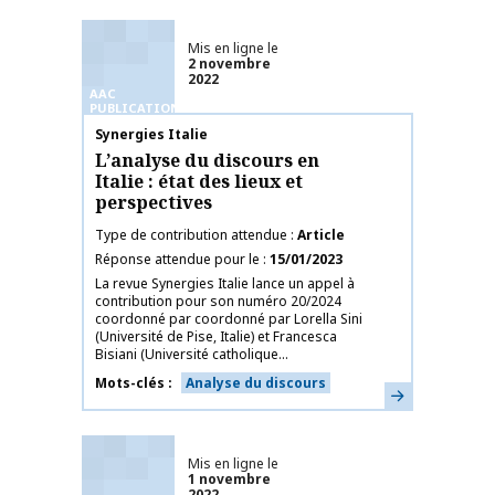
Mis en ligne le
2 novembre
2022
AAC
PUBLICATIONS
Nom de la publication
Synergies Italie
L’analyse du discours en
Italie : état des lieux et
perspectives
Type de contribution attendue
Article
Réponse attendue pour le
15/01/2023
La revue Synergies Italie lance un appel à
contribution pour son numéro 20/2024
coordonné par coordonné par Lorella Sini
(Université de Pise, Italie) et Francesca
Bisiani (Université catholique...
Mots-clés
Analyse du discours
En savoir plus
Mis en ligne le
1 novembre
2022