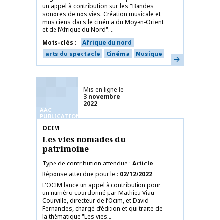
un appel à contribution sur les "Bandes
sonores de nos vies. Création musicale et
musiciens dans le cinéma du Moyen-Orient
et de l’Afrique du Nord"....
Mots-clés
Afrique du nord
arts du spectacle
Cinéma
Musique
En savoir plus
Mis en ligne le
3 novembre
2022
AAC
PUBLICATIONS
Nom de la publication
OCIM
Les vies nomades du
patrimoine
Type de contribution attendue
Article
Réponse attendue pour le
02/12/2022
L'OCIM lance un appel à contribution pour
un numéro coordonné par Mathieu Viau-
Courville, directeur de l’Ocim, et David
Fernandes, chargé d’édition et qui traite de
la thématique "Les vies...