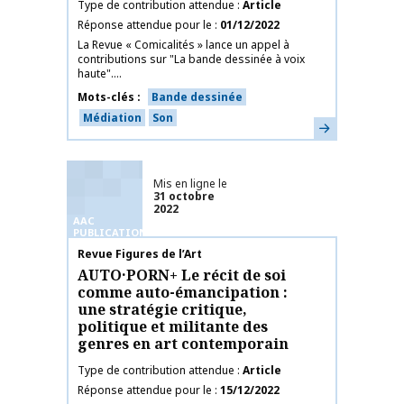
Type de contribution attendue
Article
Réponse attendue pour le
01/12/2022
La Revue « Comicalités » lance un appel à
contributions sur "La bande dessinée à voix
haute"....
Mots-clés
Bande dessinée
Médiation
Son
En savoir plus
Mis en ligne le
31 octobre
2022
AAC
PUBLICATIONS
Nom de la publication
Revue Figures de l’Art
AUTO·PORN+ Le récit de soi
comme auto-émancipation :
une stratégie critique,
politique et militante des
genres en art contemporain
Type de contribution attendue
Article
Réponse attendue pour le
15/12/2022