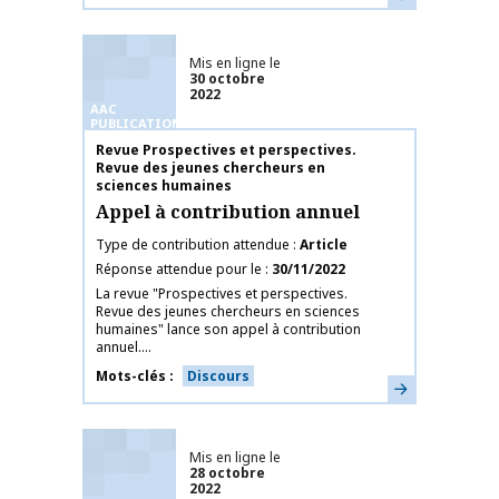
Mis en ligne le
30 octobre
2022
AAC
PUBLICATIONS
Nom de la publication
Revue Prospectives et perspectives.
Revue des jeunes chercheurs en
sciences humaines
Appel à contribution annuel
Type de contribution attendue
Article
Réponse attendue pour le
30/11/2022
La revue "Prospectives et perspectives.
Revue des jeunes chercheurs en sciences
humaines" lance son appel à contribution
annuel....
Mots-clés
Discours
En savoir plus
Mis en ligne le
28 octobre
2022