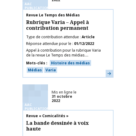
AAC
PUBLICATIONS
Nom de la publication
Revue Le Temps des Médias
Rubrique Varia – Appel à
contribution permanent
Type de contribution attendue
Article
Réponse attendue pour le
01/12/2022
Appel à contribution pour la rubrique Varia
de la revue Le Temps des médias....
Mots-clés
Histoire des médias
Médias
Varia
En savoir plus
Mis en ligne le
31 octobre
2022
AAC
PUBLICATIONS
Nom de la publication
Revue « Comicalités »
La bande dessinée à voix
haute