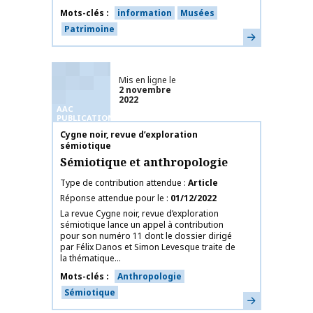
Mots-clés
information
Musées
Patrimoine
En savoir plus
Mis en ligne le
2 novembre
2022
AAC
PUBLICATIONS
Nom de la publication
Cygne noir, revue d’exploration
sémiotique
Sémiotique et anthropologie
Type de contribution attendue
Article
Réponse attendue pour le
01/12/2022
La revue Cygne noir, revue d’exploration
sémiotique lance un appel à contribution
pour son numéro 11 dont le dossier dirigé
par Félix Danos et Simon Levesque traite de
la thématique...
Mots-clés
Anthropologie
Sémiotique
En savoir plus