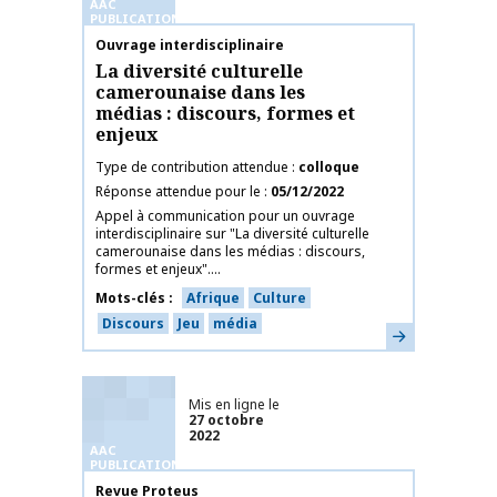
AAC
PUBLICATIONS
Nom de la publication
Ouvrage interdisciplinaire
La diversité culturelle
camerounaise dans les
médias : discours, formes et
enjeux
Type de contribution attendue
colloque
Réponse attendue pour le
05/12/2022
Appel à communication pour un ouvrage
interdisciplinaire sur "La diversité culturelle
camerounaise dans les médias : discours,
formes et enjeux"....
Mots-clés
Afrique
Culture
Discours
Jeu
média
En savoir plus
Mis en ligne le
27 octobre
2022
AAC
PUBLICATIONS
Nom de la publication
Revue Proteus