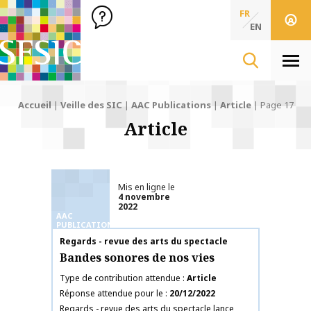
SFSIC Société Française des Sciences de l'Information & de 
Société Française des Sciences
FR
de l'Information
EN
& de la Communication
Men
Accueil
|
Veille des SIC
|
AAC Publications
|
Article
|
Page 17
Article
Mis en ligne le
4 novembre
2022
AAC
PUBLICATIONS
Nom de la publication
Regards - revue des arts du spectacle
Bandes sonores de nos vies
Type de contribution attendue
Article
Réponse attendue pour le
20/12/2022
Regards - revue des arts du spectacle lance