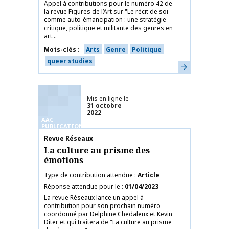
Appel à contributions pour le numéro 42 de
la revue Figures de l’Art sur "Le récit de soi
comme auto-émancipation : une stratégie
critique, politique et militante des genres en
art...
Mots-clés
Arts
Genre
Politique
queer studies
En savoir plus
Mis en ligne le
31 octobre
2022
AAC
PUBLICATIONS
Nom de la publication
Revue Réseaux
La culture au prisme des
émotions
Type de contribution attendue
Article
Réponse attendue pour le
01/04/2023
La revue Réseaux lance un appel à
contribution pour son prochain numéro
coordonné par Delphine Chedaleux et Kevin
Diter et qui traitera de "La culture au prisme