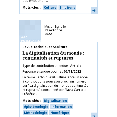
des émotions"....
Mots-clés
Culture
Emotions
En savoir plus
Mis en ligne le
31 octobre
2022
AAC
PUBLICATIONS
Nom de la publication
Revue Techniques&Culture
La digitalisation du monde :
continuités et ruptures
Type de contribution attendue
Article
Réponse attendue pour le
07/11/2022
La revue Techniques&Culture lance un appel
à contributions pour son prochain numéro
sur "La digitalisation du monde : continuités
et ruptures" coordonné par Flavia Carraro,
Frédéric...
Mots-clés
Digitalisation
épistémologie
information
Méthodologie
Numérique
En savoir plus