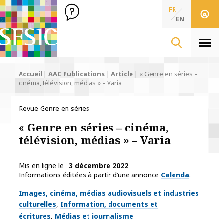
SFSIC Société Française des Sciences de l'Information & de 
Société Française des Sciences
FR
de l'Information
EN
& de la Communication
Men
Accueil
|
AAC Publications
|
Article
|
« Genre en séries –
cinéma, télévision, médias » – Varia
Revue Genre en séries
« Genre en séries – cinéma,
télévision, médias » – Varia
Mis en ligne le
3 décembre 2022
Informations éditées à partir d’une annonce
Calenda
.
Thématiques
Images, cinéma, médias audiovisuels et industries
culturelles
Information, documents et
écritures
Médias et journalisme