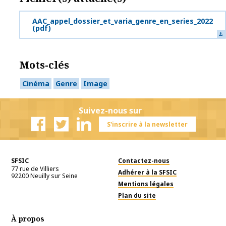
AAC_appel_dossier_et_varia_genre_en_series_2022
(pdf)
Mots-clés
Cinéma
Genre
Image
Suivez-nous sur
S'inscrire à la newsletter
Facebook
Twitter
Linkedin
SFSIC
Contactez-nous
77 rue de Villiers
Adhérer à la SFSIC
92200
Neuilly sur Seine
Mentions légales
Plan du site
À propos