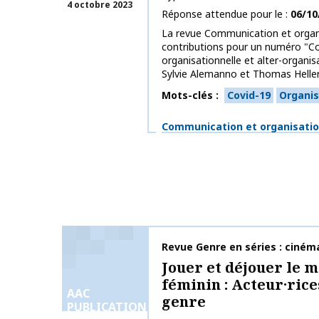
4 octobre 2023
Réponse attendue pour le
06/10
La revue Communication et organi
contributions pour un numéro "
organisationnelle et alter-organi
Sylvie Alemanno et Thomas Heller. 
Mots-clés
Covid-19
Organis
Thématiques
Communication et organisati
Nom de la publication
Revue Genre en séries : cinéma
Jouer et déjouer le m
féminin : Acteur·rice
AAC
genre
PUBLICATIONS