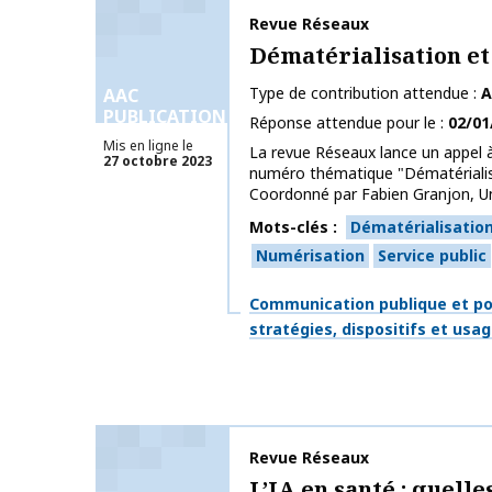
Nom de la publication
Revue Réseaux
Dématérialisation et
Type de contribution attendue
A
AAC
PUBLICATIONS
Réponse attendue pour le
02/01
Mis en ligne le
La revue Réseaux lance un appel 
27 octobre 2023
numéro thématique "Dématérialisa
Coordonné par Fabien Granjon, Univ
Mots-clés
Dématérialisatio
Numérisation
Service public
Thématiques
Communication publique et po
stratégies, dispositifs et usa
Nom de la publication
Revue Réseaux
L’IA en santé : quell