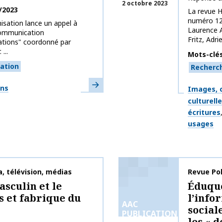
2 octobre 2023
/2023
La revue H
numéro 12
sation lance un appel à
Laurence A
Communication
Fritz, Adri
sations" coordonné par
...
Mots-clé
ation
Recherc
En savoir plus
ons
Thématiq
Images, c
culturell
écritures
usages
, télévision, médias
Nom de la 
Revue Po
asculin et le
Éduque
s et fabrique du
l’info
AAC
social
PUBLICATIONS
les « 