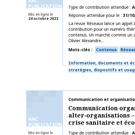
AAC
PUBLICATIONS
Type de contribution attendue
A
Mis en ligne le
Réponse attendue pour le
31/10
24 octobre 2023
La revue Réseaux lance un appel à
contribution pour un numéro thém
contenus. Un marché comme un a
Olivier Alexandre...
Mots-clés
Contenus
Résea
Thématiques
Information, documents et éc
stratégies, dispositifs et usa
Nom de la publication
Communication et organisati
Communication organ
alter-organisations –
AAC
crise sanitaire et éc
PUBLICATIONS
Type de contribution attendue
A
Mis en ligne le