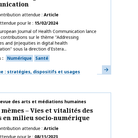
nication
ntribution attendue
Article
ttendue pour le
15/02/2024
European Journal of Health Communication lance
 contributions sur le thème "Addressing
ies and (in)equities in digital health
ion" sous la direction d'Estera...
s
Numérique
Santé
En savoir plus
ues
 : stratégies, dispositifs et usages
publication
Revue des arts et médiations humaines
 mèmes – Vies et vitalités des
 en milieu socio-numérique
ntribution attendue
Article
ttendue pour le
08/11/2023