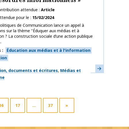
ntribution attendue
Article
ttendue pour le
15/02/2024
olitiques de Communication lance un appel à
ons sur la thème "Éduquer aux médias et à
ion ? La construction sociale d’une action publique
.
s
Éducation aux médias et à l'information
tion
En savoir plus
ues
ion, documents et écritures
Médias et
sme
16
17
…
37
»