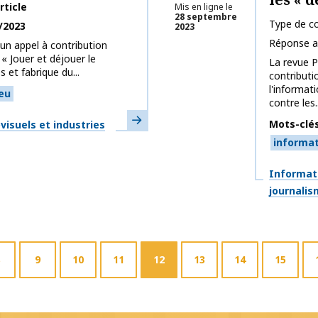
rticle
Mis en ligne le
28 septembre
Type de co
/2023
2023
Réponse a
 un appel à contribution
« Jouer et déjouer le
La revue P
s et fabrique du...
contributi
l'informat
eu
contre les..
En savoir plus
Mots-clé
isuels et industries
informa
Thématiq
Informat
journali
9
10
11
12
13
14
15