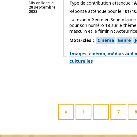
Type de contribution attendue
A
Mis en ligne le
28 septembre
Réponse attendue pour le
01/10
2023
La revue « Genre en Série » lance
pour son numéro 18 sur le thème 
masculin et le féminin : Acteur·rice
Mots-clés
Cinéma
Genre
J
Thématiques
Images, cinéma, médias audiov
culturelles
«
1
…
7
8