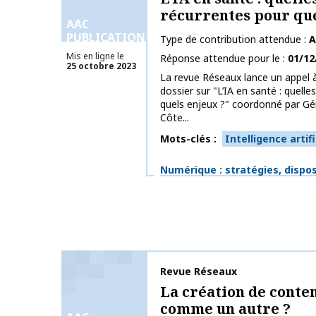
récurrentes pour que
AAC
PUBLICATIONS
Type de contribution attendue
A
Mis en ligne le
Réponse attendue pour le
01/12
25 octobre 2023
La revue Réseaux lance un appel 
dossier sur "L’IA en santé : quell
quels enjeux ?" coordonné par Gér
Côte...
Mots-clés
Intelligence artifi
Thématiques
Numérique : stratégies, dispos
Nom de la publication
Revue Réseaux
La création de conte
comme un autre ?