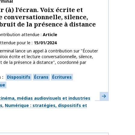
publication
rminal
 (à) l’écran. Voix écrite et
e conversationnelle, silence,
 bruit de la présence à distance
ntribution attendue
Article
ttendue pour le
15/01/2024
erminal lance un appel à contribution sur "Écouter
. Voix écrite et lecture conversationnelle, silence,
it de la présence à distance", coordonné par
s
Dispositifs
Écrans
Écritures
ue
En savoir plus
ues
inéma, médias audiovisuels et industries
es
Numérique : stratégies, dispositifs et