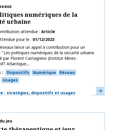
publication
seaux
litiques numériques de la
té urbaine
ntribution attendue
Article
ttendue pour le
01/12/2023
éseaux lance un appel à contribution pour un
r "Les politiques numériques de la sécurité urbaine
 par Florent Castagnino (Institut Mines-
T Atlantique,...
s
Dispositifs
Numérique
Réseau
Usages
En savoir plus
ues
 : stratégies, dispositifs et usages
publication
du jeu
te thérapeutique et jeux