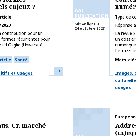
ls enjeux ?
numér
AAC
PUBLICATIONS
rticle
Type de co
Mis en ligne le
/2023
Réponse a
24 octobre 2023
à contribution pour un
La revue S
es formes récurrentes pour
un dossier
ald Gaglio (Université
numérique
Petruzzelli
cielle
Santé
Mots-clé
En savoir plus
Thématiq
itifs et usages
Images, c
culturell
usages
Nom de la 
European
nus. Un marché
Addres
(in)eq