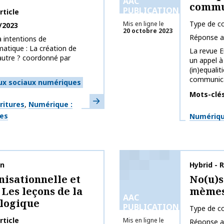
AAC
commu
PUBLICATIONS
rticle
Type de co
Mis en ligne le
/2023
20 octobre 2023
Réponse a
 intentions de
atique : La création de
La revue 
utre ? coordonné par
un appel à
(in)equalit
communicat
ux sociaux numériques
Mots-clé
En savoir plus
ritures
Numérique :
Thématiq
ges
Numérique
on
Nom de la 
Hybrid - 
isationnelle et
No(u)s
 Les leçons de la
mèmes
AAC
ologique
PUBLICATIONS
Type de co
rticle
Mis en ligne le
Réponse a