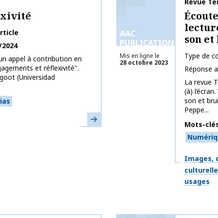
Nom de la 
Revue Te
xivité
Écouter
lectur
rticle
AAC
son et
PUBLICATIONS
/2024
Type de co
Mis en ligne le
un appel à contribution en
28 octobre 2023
gements et réflexivité".
Réponse a
goot (Universidad
La revue T
(à) l’écran
son et bru
ias
Peppe...
En savoir plus
Mots-clé
Numériq
Thématiq
Images, c
culturell
usages