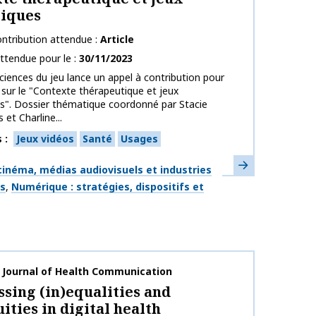
iques
ntribution attendue
Article
ttendue pour le
30/11/2023
ciences du jeu lance un appel à contribution pour
 sur le "Contexte thérapeutique et jeux
s". Dossier thématique coordonné par Stacie
s et Charline...
s
Jeux vidéos
Santé
Usages
En savoir plus
ues
inéma, médias audiovisuels et industries
es
Numérique : stratégies, dispositifs et
publication
 Journal of Health Communication
sing (in)equalities and
uities in digital health