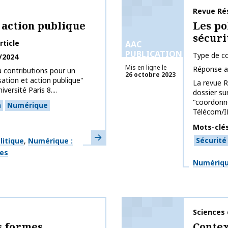
Nom de la 
Revue Ré
 action publique
Les po
sécuri
rticle
AAC
PUBLICATIONS
Type de co
/2024
Mis en ligne le
Réponse a
à contributions pour un
26 octobre 2023
tion et action publique"
La revue R
ersité Paris 8....
dossier su
"coordonné
n
Numérique
Télécom/IM
Mots-clé
En savoir plus
Sécurité
litique
Numérique :
ges
Thématiq
Numérique
Nom de la 
Sciences 
es formes
Contex