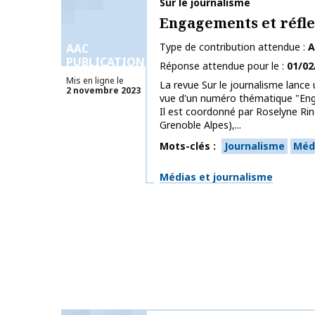
Nom de la publication
Sur le journalisme
Engagements et réfle
Type de contribution attendue
A
AAC
PUBLICATIONS
Réponse attendue pour le
01/02
Mis en ligne le
La revue Sur le journalisme lance 
2 novembre 2023
vue d'un numéro thématique "Enga
Il est coordonné par Roselyne Rin
Grenoble Alpes),...
Mots-clés
Journalisme
Méd
Thématiques
Médias et journalisme