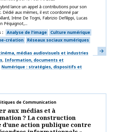
ybrid lance un appel à contributions pour son
. Dédié aux mèmes, il est coordonné par
llard, Irène De Togni, Fabrizio Defilippi, Lucas
en Péquignot,...
s
Analyse de l'image
Culture numérique
he-création
Réseaux sociaux numériques
En savoir plus
ues
inéma, médias audiovisuels et industries
es
Information, documents et
Numérique : stratégies, dispositifs et
publication
litiques de Communication
r aux médias et à
rmation ? La construction
e d’une action publique contre
désordres informationnels »