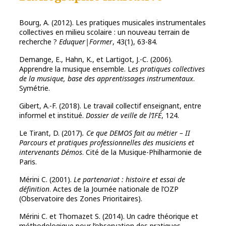
Bourg, A. (2012). Les pratiques musicales instrumentales
collectives en milieu scolaire : un nouveau terrain de
recherche ?
Eduquer|Former
, 43(1), 63-84.
Demange, E., Hahn, K., et Lartigot, J.-C. (2006).
Apprendre la musique ensemble. L
es pratiques collectives
de la musique, base des apprentissages instrumentaux
.
Symétrie.
Gibert, A.-F. (2018). Le travail collectif enseignant, entre
informel et institué.
Dossier de veille de l’IFÉ
, 124.
Le Tirant, D. (2017)
. Ce que DEMOS fait au métier – II
Parcours et pratiques professionnelles des musiciens et
intervenants Démos
. Cité de la Musique-Philharmonie de
Paris.
Mérini C. (2001).
Le partenariat : histoire et essai de
définition
. Actes de la Journée nationale de l’OZP
(Observatoire des Zones Prioritaires).
Mérini C. et Thomazet S. (2014). Un cadre théorique et
méthodologique pour l’observation des pratiques