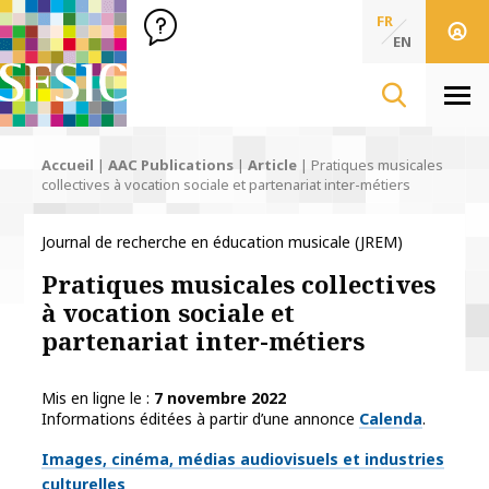
SFSIC Société Française des Sciences de l'Information & de 
Société Française des Sciences
FR
de l'Information
EN
& de la Communication
Men
Accueil
|
AAC Publications
|
Article
|
Pratiques musicales
collectives à vocation sociale et partenariat inter-métiers
Journal de recherche en éducation musicale (JREM)
Pratiques musicales collectives
à vocation sociale et
partenariat inter-métiers
Mis en ligne le
7 novembre 2022
Informations éditées à partir d’une annonce
Calenda
.
Thématiques
Images, cinéma, médias audiovisuels et industries
culturelles