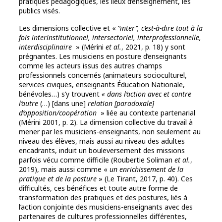
pratiques pédagogiques, les lieux d’enseignement, les
publics visés.
Les dimensions collective et « ‘
’inter’’, c’est-à-dire tout à la
fois interinstitutionnel, intersectoriel, interprofessionnelle,
interdisciplinaire
» (Mérini
et al.
, 2021, p. 18) y sont
prégnantes. Les musiciens en posture d’enseignants
comme les acteurs issus des autres champs
professionnels concernés (animateurs socioculturel,
services civiques, enseignants Éducation Nationale,
bénévoles…) s’y trouvent
« dans l’action avec et contre
l’autre
(…) [dans une]
relation [paradoxale]
d’opposition/coopération
» liée au contexte partenarial
(Mérini 2001, p. 2). La dimension collective du travail à
mener par les musiciens-enseignants, non seulement au
niveau des élèves, mais aussi au niveau des adultes
encadrants, induit un bouleversement des missions
parfois vécu comme difficile (Roubertie Soliman
et al.
,
2019), mais aussi comme «
un enrichissement de la
pratique et de la posture
» (Le Tirant, 2017, p. 40). Ces
difficultés, ces bénéfices et toute autre forme de
transformation des pratiques et des postures, liés à
l’action conjointe des musiciens-enseignants avec des
partenaires de cultures professionnelles différentes,