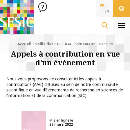
SFSIC Société Française des Sciences de l'Information & de 
Société Française des Sciences
FR
de l'Information
EN
& de la Communication
Men
Accueil
|
Veille des SIC
|
AAC Événement
|
Page 28
Appels à contribution en vue
d’un événement
Nous vous proposons de consulter ici les appels à
contributions (AAC) diffusés au sein de notre communauté
scientifique en vue d’événements de recherche en sciences de
l’information et de la communication (SIC).
Mis en ligne le
29 mars 2022