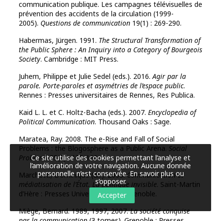
communication publique. Les campagnes télévisuelles de
prévention des accidents de la circulation (1999-
2005).
Questions de communication
19(1) : 269-290.
Habermas, Jürgen. 1991.
The Structural Transformation of
the Public Sphere : An Inquiry into a Category of Bourgeois
Society
. Cambridge : MIT Press.
Juhem, Philippe et Julie Sedel (eds.). 2016.
Agir par la
parole. Porte-paroles et asymétries de l’espace public
.
Rennes : Presses universitaires de Rennes, Res Publica.
Kaid L. L. et C. Holtz-Bacha (eds.). 2007.
Encyclopedia of
Political Communication
. Thousand Oaks : Sage.
Maratea, Ray. 2008. The e-Rise and Fall of Social
Problems : the Blogosphere as a Public Arena.
Social
Problems
55(1) : 139-160.
Ce site utilise des cookies permettant l’analyse et
l’amélioration de votre navigation. Aucune donnée
personnelle n’est conservée.
En savoir plus ou
Marchetti, Dominique (dir.). 2008.
Communication et
s’opposer
.
médiatisation de l’État. La politique invisible
. Saint-Martin
d’Hère : Presses Universitaires de Grenoble.
Accepter
Miège, Bernard. 1989, 1997, 2007.
La société conquise
par la communication
(3 tomes). Grenoble : Presses