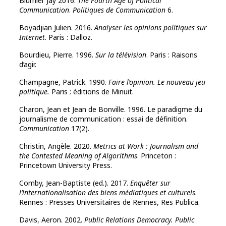
Blumler Jay 2016.
The Fourth Age of Political
Communication
.
Politiques de Communication
6.
Boyadjian Julien. 2016.
Analyser les opinions politiques sur
Internet
. Paris : Dalloz.
Bourdieu, Pierre. 1996.
Sur la télévision
. Paris : Raisons
d’agir.
Champagne, Patrick. 1990.
Faire l’opinion. Le nouveau jeu
politique.
Paris : éditions de Minuit.
Charon, Jean et Jean de Bonville. 1996. Le paradigme du
journalisme de communication : essai de définition.
Communication
17(2).
Christin, Angèle. 2020.
Metrics at Work : Journalism and
the Contested Meaning of Algorithms
. Princeton :
Princetown University Press.
Comby, Jean-Baptiste (ed.). 2017.
Enquêter sur
l’internationalisation des biens médiatiques et culturels
.
Rennes : Presses Universitaires de Rennes, Res Publica.
Davis, Aeron. 2002.
Public Relations Democracy.
Public