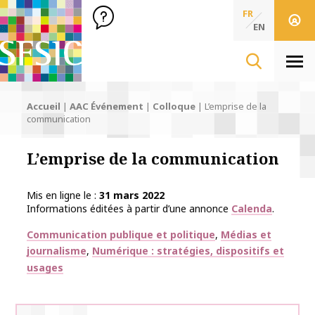
SFSIC Société Française des Sciences de l'Information & de 
Société Française des Sciences
FR
de l'Information
EN
& de la Communication
Men
Accueil
|
AAC Événement
|
Colloque
|
L’emprise de la
communication
L’emprise de la communication
Mis en ligne le
31 mars 2022
Informations éditées à partir d’une annonce
Calenda
.
Thématiques
Communication publique et politique
Médias et
journalisme
Numérique : stratégies, dispositifs et
usages