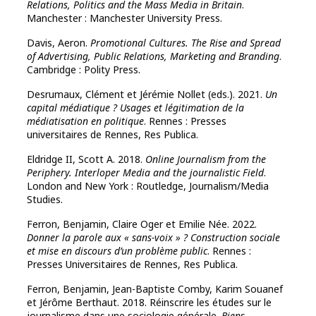
Relations, Politics and the Mass Media in Britain
.
Manchester : Manchester University Press.
Davis, Aeron.
Promotional Cultures. The Rise and Spread
of Advertising, Public Relations, Marketing and Branding
.
Cambridge : Polity Press.
Desrumaux, Clément et Jérémie Nollet (eds.). 2021.
Un
capital médiatique ? Usages et légitimation de la
médiatisation en politique
. Rennes : Presses
universitaires de Rennes, Res Publica.
Eldridge II, Scott A. 2018.
Online Journalism from the
Periphery. Interloper Media and the journalistic Field
.
London and New York : Routledge, Journalism/Media
Studies.
Ferron, Benjamin, Claire Oger et Emilie Née. 2022.
Donner la parole aux « sans-voix » ? Construction sociale
et mise en discours d’un problème public
. Rennes :
Presses Universitaires de Rennes, Res Publica.
Ferron, Benjamin, Jean-Baptiste Comby, Karim Souanef
et Jérôme Berthaut. 2018. Réinscrire les études sur le
journalisme dans une sociologie générale.
Biens