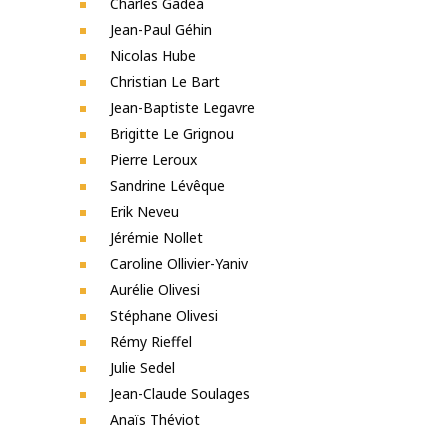
Charles Gadea
Jean-Paul Géhin
Nicolas Hube
Christian Le Bart
Jean-Baptiste Legavre
Brigitte Le Grignou
Pierre Leroux
Sandrine Lévêque
Erik Neveu
Jérémie Nollet
Caroline Ollivier-Yaniv
Aurélie Olivesi
Stéphane Olivesi
Rémy Rieffel
Julie Sedel
Jean-Claude Soulages
Anaïs Théviot