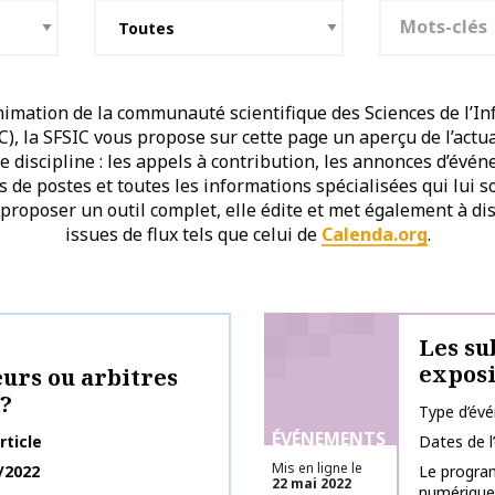
Mots-clés
imation de la communauté scientifique des Sciences de l’In
, la SFSIC vous propose sur cette page un aperçu de l’actu
discipline : les appels à contribution, les annonces d’évén
es de postes et toutes les informations spécialisées qui lui 
 proposer un outil complet, elle édite et met également à dis
issues de flux tels que celui de
Calenda.org
.
Les su
exposi
eurs ou arbitres
?
Type d’év
ÉVÉNEMENTS
rticle
Dates de 
Mis en ligne le
/2022
Le program
22 mai 2022
numériques