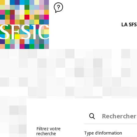
SFSIC SOCIÉTÉ FRANÇAISE DES SCIENCES DE L'INFORMATION &
Société Française des Sciences
de l'Information
& de la Communication
LA SFS
Rechercher
Filtrez votre
Type d'information
recherche