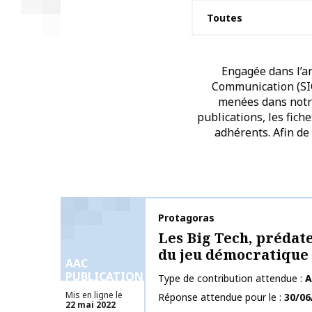
Engagée dans l’an
Communication (SIC)
menées dans notre 
publications, les fich
adhérents. Afin de
Nom de la publication
Protagoras
Les Big Tech, prédat
du jeu démocratique 
AAC
PUBLICATIONS
Type de contribution attendue
A
Mis en ligne le
Réponse attendue pour le
30/06
22 mai 2022