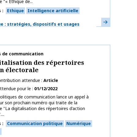
 "« Éthique de...
s
Ethique
Intelligence artificielle
En savoir plus
ues
 : stratégies, dispositifs et usages
publication
es de communication
italisation des répertoires
on électorale
ntribution attendue
Article
ttendue pour le
01/12/2022
olitiques de communication lance un appel à
our son prochain numéro qui traite de la
 "La digitalisation des répertoires d'action
...
s
Communication politique
Numérique
e