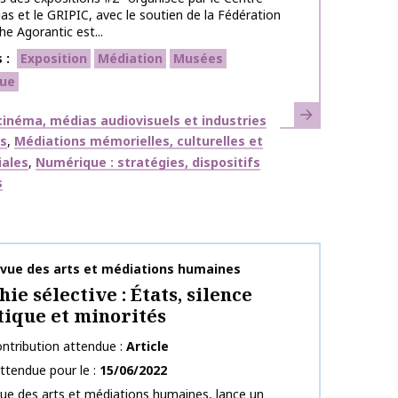
ias et le GRIPIC, avec le soutien de la Fédération
he Agorantic est...
s
Exposition
Médiation
Musées
ue
En savoir plus
ues
inéma, médias audiovisuels et industries
es
Médiations mémorielles, culturelles et
iales
Numérique : stratégies, dispositifs
s
publication
evue des arts et médiations humaines
ie sélective : États, silence
ique et minorités
ntribution attendue
Article
ttendue pour le
15/06/2022
vue des arts et médiations humaines, lance un