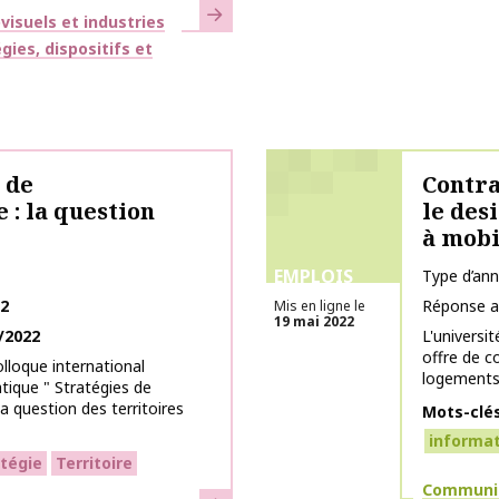
En savoir plus
isuels et industries
gies, dispositifs et
 de
Contra
 : la question
le des
à mobi
EMPLOIS
Type d’an
22
Réponse a
Mis en ligne le
19 mai 2022
/2022
L'univers
offre de c
lloque international
logements a
tique " Stratégies de
la question des territoires
Mots-clé
informa
atégie
Territoire
Thématiq
Communic