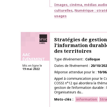
Thématiques
Images, cinéma, médias audiov
culturelles
Numérique : straté
usages
Labélisé SFSIC
Stratégies de gestion
l’information durable
des territoires
AAC
ÉVÉNEMENT
Type d’événement
Colloque
Dates de l’événement
20/10/20
Mis en ligne le
19 mai 2022
Réponse attendue pour le
10/06
Appel à communication pour le Co
COSSI n°12 qui abordera la théma
gestion de l’information durable : 
Organisateurs du...
Mots-clés
information
Str