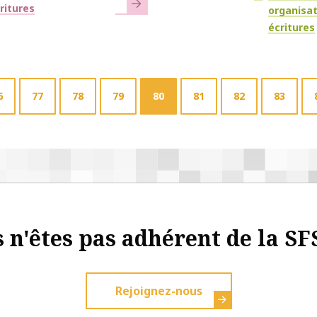
En savoir plus
ritures
organisa
écritures
6
77
78
79
80
81
82
83
 n'êtes pas adhérent de la SF
Rejoignez-nous