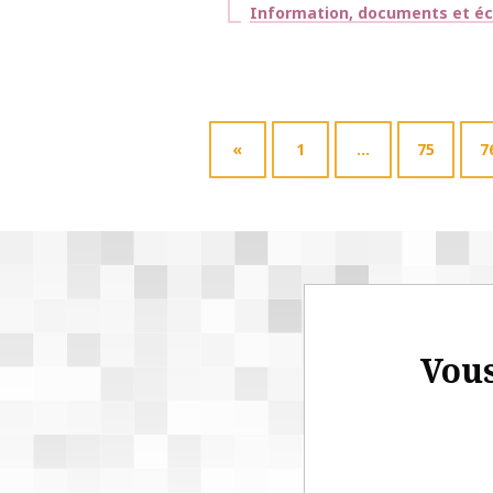
Thématiques
Information, documents et éc
«
1
…
75
7
Vous