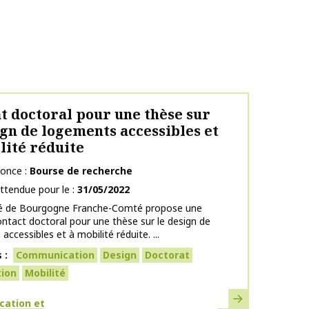
t doctoral pour une thèse sur
ign de logements accessibles et
lité réduite
nonce
Bourse de recherche
ttendue pour le
31/05/2022
ité de Bourgogne Franche-Comté propose une
ontact doctoral pour une thèse sur le design de
ccessibles et à mobilité réduite. ...
s
Communication
Design
Doctorat
tion
Mobilité
En savoir plus
ues
ation et