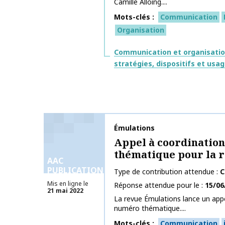
Camille Alloing....
Mots-clés
Communication
Organisation
Thématiques
Communication et organisati
stratégies, dispositifs et usa
Nom de la publication
Émulations
Appel à coordinatio
thématique pour la 
AAC
PUBLICATIONS
Type de contribution attendue
C
Mis en ligne le
Réponse attendue pour le
15/06
21 mai 2022
La revue Émulations lance un appe
numéro thématique....
Mots-clés
Communication