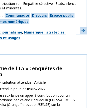
tribution sur l'Empathie sélective : États, silence
et minorités....
s
Communauté
Discours
Espace public
rmes numériques
En savoir plus
ues
 journalisme
Numérique : stratégies,
fs et usages
publication
que de l’IA » : enquêtes de
n
ntribution attendue
Article
ttendue pour le
01/09/2022
éseaux lance un appel à contribution pour un
oordonné par Valérie Beaudouin (EHESS/CEMS) &
ovska (Orange Innovation/SENSE) sur la