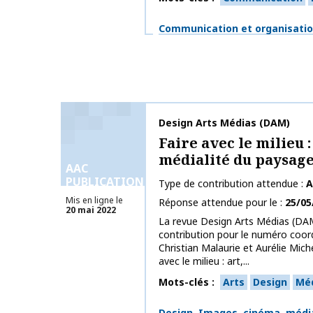
Thématiques
Communication et organisati
Nom de la publication
Design Arts Médias (DAM)
Faire avec le milieu :
médialité du paysag
AAC
PUBLICATIONS
Type de contribution attendue
A
Mis en ligne le
Réponse attendue pour le
25/05
20 mai 2022
La revue Design Arts Médias (DAM
contribution pour le numéro coor
Christian Malaurie et Aurélie Miche
avec le milieu : art,...
Mots-clés
Arts
Design
Méd
Thématiques
Design
Images, cinéma, média