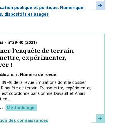
En savoir plus
ues
tion publique et politique
Numérique :
s, dispositifs et usages
publication
s - n°39-40 (2021)
ner l’enquête de terrain.
ettre, expérimenter,
er !
blication
Numéro de revue
39-40 de la revue Émulations dont le dossier
 l’enquête de terrain. Transmettre, expérimenter,
" est coordonné par Corinne Davault et Anaïs
 en...
s
Méthodologie
En savoir plus
ues
tion des connaissances