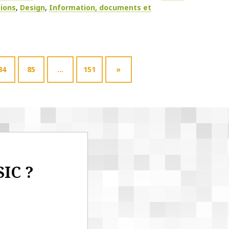
tions
Design
Information, documents et
84
85
…
151
»
SIC ?