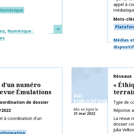
appel à con
Numérique
médiatique 
Mots-clé
Platefo
En savoir plus
ons
Numérique :
ges
Thématiq
Médias et
dispositi
Nom de la 
Réseaux
n d’un numéro
« Éthi
revue Émulations
terrai
AAC
PUBLICATIONS
oordination de dossier
Type de co
Mis en ligne le
/2022
Réponse a
21 mai 2022
l à coordination d'un
La revue r
dossier c
Julia Velk
information