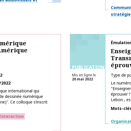
Thématiq
Communica
stratégie
umérique
Nom de la 
Émulation
 Amérique
Enseig
Transm
éprouv
PUBLICATIONS
22
Type de pu
Mis en ligne le
20 mai 2022
/2022
Le numéro 
"Enseigner
que international qui
éprouver !
nde dessinée numérique
Lebon , est
e)". Ce colloque s’inscrit
Mots-clé
Interaction
Thématiq
Organisa