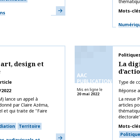
thématique
En savoir plus
Mots-clé
ons
Thématiq
Numérique
Nom de la 
Politiqu
 art, design et
La dig
e
d’acti
AAC
PUBLICATIONS
rticle
Type de co
Mis en ligne le
/2022
Réponse a
20 mai 2022
) lance un appel à
La revue P
donné par Claire Azéma,
articles p
l et qui traite de "Faire
thématique
électorale".
iation
Territoire
Mots-clé
Politiqu
En savoir plus
s audiovisuels et