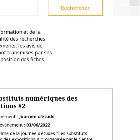
Rechercher
formation et de la
alité des recherches
ements, les avis de
sont transmises par ses
position des fiches
bstituts numériques des
tions #2
énement
Journée d’étude
l’événement
03/06/2022
me de la journée d'études "Les substituts
 des expositions #2" organisée par le Centre