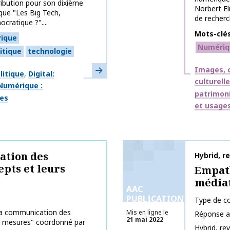
ribution pour son dixième
Norbert El
que "Les Big Tech,
de recherc
cratique ?"....
Mots-clé
ique
Numériq
itique
technologie
En savoir plus
Thématiq
Images, c
litique
Digital:
culturell
Numérique :
patrimon
ges
et usage
ation des
Nom de la 
Hybrid, r
epts et leurs
Empath
médiat
AAC
PUBLICATIONS
Type de co
 la communication des
Mis en ligne le
Réponse a
21 mai 2022
rs mesures" coordonné par
Hybrid, re