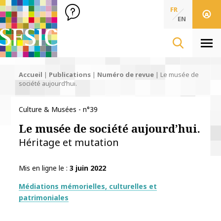
SFSIC Société Française des Sciences de l'Information & de 
Société Française des Sciences
FR
de l'Information
EN
& de la Communication
Men
Accueil
|
Publications
|
Numéro de revue
|
Le musée de
société aujourd’hui.
Culture & Musées - n°39
Le musée de société aujourd’hui.
Héritage et mutation
Mis en ligne le
3 juin 2022
Thématiques
Médiations mémorielles, culturelles et
patrimoniales