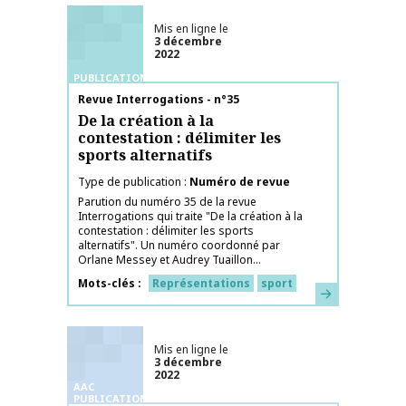
Mis en ligne le
3 décembre
2022
PUBLICATIONS
Nom de la publication
Revue Interrogations - n°35
De la création à la
contestation : délimiter les
sports alternatifs
Type de publication
Numéro de revue
Parution du numéro 35 de la revue
Interrogations qui traite "De la création à la
contestation : délimiter les sports
alternatifs". Un numéro coordonné par
Orlane Messey et Audrey Tuaillon...
Mots-clés
Représentations
sport
En savoir plus
Mis en ligne le
3 décembre
2022
AAC
PUBLICATIONS