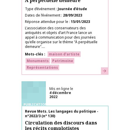
À perpétuelle demeure
Type d’événement
Journée d’étude
Dates de l’événement
28/09/2023
Réponse attendue pour le
15/01/2023
L’association des conservateurs des
antiquités et objets d’art France lance un
appel à communication pour des journées
qu'elle organise sur le thème "À perpétuelle
demeure"....
Mots-clés
maison d'artiste
Monuments
Patrimoine
Représentations
En savoir plus
Mis en ligne le
4 décembre
2022
PUBLICATIONS
Nom de la publication
Revue Mots. Les langages du politique -
n°2022/3 (n° 130)
Circulation des discours dans
les récits complotistes