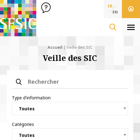
SFSIC Société Française des Sciences de l'Information & de 
Société Française des Sciences
FR
de l'Information
EN
& de la Communication
Men
Accueil
|
Veille des SIC
Veille des SIC
Rechercher
Type d'information
Catégories