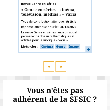
Nom de la publication
Revue Genre en séries
« Genre en séries – cinéma,
télévision, médias » – Varia
Type de contribution attendue
Article
Réponse attendue pour le
31/12/2022
La revue Genre en séries lance un appel
permanent à dossiers thématiques et
articles pour la rubrique « Varia »....
Mots-clés
Cinéma
Genre
Image
En savoir plus
«
»
Vous n'êtes pas
adhérent de la SFSIC ?