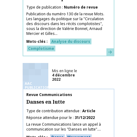
Type de publication
Numéro de revue
Publication du numéro 130 de la revue Mots.
Les langages du politique sur la "Circulation
des discours dans les récits complotistes",
sous la direction de Valérie Bonnet, Arnaud
Mercier et Gilles...
Mots-clés
Analyse du discours
Complotisme
En savoir plus
Mis en ligne le
4 décembre
2022
AAC
PUBLICATIONS
Nom de la publication
Revue Communications
Danses en lutte
Type de contribution attendue
Article
Réponse attendue pour le
31/12/2022
La revue Communications lance un appel à
communication sur les "Danses en lutte"....