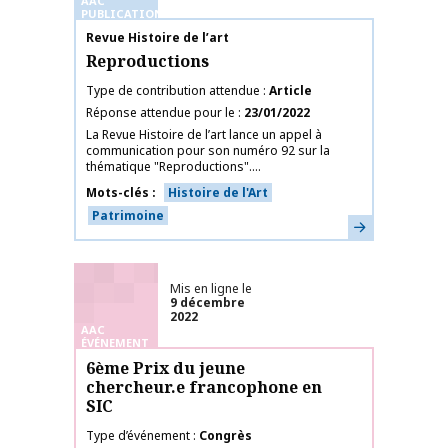
AAC
PUBLICATIONS
Nom de la publication
Revue Histoire de l’art
Reproductions
Type de contribution attendue
Article
Réponse attendue pour le
23/01/2022
La Revue Histoire de l’art lance un appel à
communication pour son numéro 92 sur la
thématique "Reproductions"....
Mots-clés
Histoire de l'Art
Patrimoine
En savoir plus
Mis en ligne le
9 décembre
2022
AAC
ÉVÉNEMENT
6ème Prix du jeune
chercheur.e francophone en
SIC
Type d’événement
Congrès