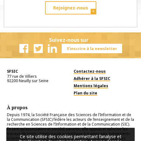
Rejoignez-nous
Suivez-nous sur
S'inscrire à la newsletter
Facebook
Twitter
Linkedin
SFSIC
Contactez-nous
77 rue de Villiers
Adhérer à la SFSIC
92200
Neuilly sur Seine
Mentions légales
Plan du site
À propos
Depuis 1974, la Société Française des Sciences de l’Information et de
la Communication (SFSIC) fédère les acteurs de l’enseignement et de la
recherche en Sciences de l’Information et de la Communication (SIC).
En tant qu’association et société savante, elle appuie et valorise les
travaux de notre communauté scientifique à travers ses événements
Ce site utilise des cookies permettant l’analyse et
scientifiques, ses publications et le soutien apporté aux initiatives