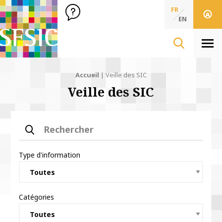
SFSIC Société Française des Sciences de l'Information & de 
Société Française des Sciences
FR
de l'Information
EN
& de la Communication
Men
Accueil
|
Veille des SIC
Veille des SIC
Rechercher
Type d'information
Catégories