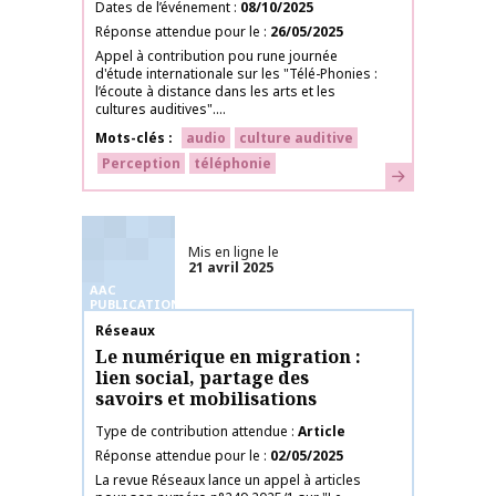
Dates de l’événement
08/10/2025
Réponse attendue pour le
26/05/2025
Appel à contribution pou rune journée
d'étude internationale sur les "Télé-Phonies :
l’écoute à distance dans les arts et les
cultures auditives"....
Mots-clés
audio
culture auditive
Perception
téléphonie
En savoir plus
Mis en ligne le
21 avril 2025
AAC
PUBLICATIONS
Nom de la publication
Réseaux
Le numérique en migration :
lien social, partage des
savoirs et mobilisations
Type de contribution attendue
Article
Réponse attendue pour le
02/05/2025
La revue Réseaux lance un appel à articles