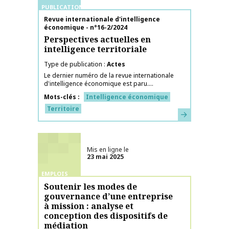
PUBLICATIONS
Nom de la publication
Revue internationale d'intelligence
économique - n°16-2/2024
Perspectives actuelles en
intelligence territoriale
Type de publication
Actes
Le dernier numéro de la revue internationale
d'intelligence économique est paru....
Mots-clés
Intelligence économique
Territoire
En savoir plus
Mis en ligne le
23 mai 2025
EMPLOIS
Soutenir les modes de
gouvernance d’une entreprise
à mission : analyse et
conception des dispositifs de
médiation