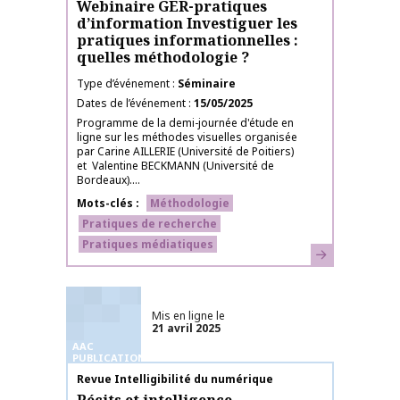
Webinaire GER-pratiques
d’information Investiguer les
pratiques informationnelles :
quelles méthodologie ?
Type d’événement
Séminaire
Dates de l’événement
15/05/2025
Programme de la demi-journée d'étude en
ligne sur les méthodes visuelles organisée
par Carine AILLERIE (Université de Poitiers)
et Valentine BECKMANN (Université de
Bordeaux)....
Mots-clés
Méthodologie
Pratiques de recherche
Pratiques médiatiques
En savoir plus
Mis en ligne le
21 avril 2025
AAC
PUBLICATIONS
Nom de la publication
Revue Intelligibilité du numérique