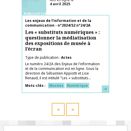
4 avril 2025
PUBLICATIONS
Nom de la publication
Les enjeux de l'information et de la
communication - n°2024/S2 n°24/2A
Les « substituts numériques » :
questionner la médiatisation
des expositions de musée à
l’écran
Type de publication
Actes
Le numéro 24/2A des Enjeux de l'information
et de la communication est en ligne. Sous la
direction de Sébastien Appiotti et Lise
Renaud, il est intitulé "Les « substituts...
Mots-clés
Musées
Numérique
En savoir plus
«
»