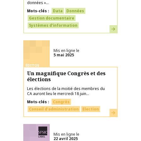
données »...
Mots-clés
Data
Données
Gestion documentaire
Systèmes d'information
En savoir plus
Mis en ligne le
5 mai 2025
ÉDITOS
Un magnifique Congrès et des
élections
Les élections de la moitié des membres du
CA auront lieu le mercredi 18 juin...
Mots-clés
Congrès
Conseil d'administration
Election
En savoir plus
Labélisé SFSIC
Mis en ligne le
22 avril 2025