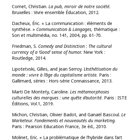
Cornet, Christian.
La pub, miroir de notre société.
Bruxelles : Vivre ensemble Éducation, 2012.
Dacheux, Éric. « La communication : éléments de
synthèse. »
Communication & Langages,
thématique :
Son et multimédia, no. 141, 2004, pp. 61-70.
Friedman, S.
Comedy and Distinction : The cultural
currency of a ‘Good’ sense of humor.
New York :
Routledge, 2014.
Lipotetvski, Gilles, and Jean Serroy.
L’esthétisation du
monde : vivre à l’âge du capitalisme
artiste.
Paris :
Gallimard, séries : Hors-série Connaissance, 2013.
Marti De Montety, Caroline.
Les métamorphoses
culturelles des marques : une quête d’autorité.
Paris : ISTE
Éditions, Vol.1, 2019.
Michon, Christian, Olivier Badot, and Ganaël Bascoul.
Le
Marketeur. Fondements et nouveautés du marketing.
Paris : Pearson Education France, 3e éd., 2010.
Molinet, Eric. « La problématique de l’hybride dans l’art