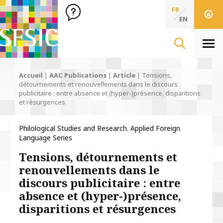
SFSIC Société Française des Sciences de l'Information & de 
Société Française des Sciences
FR
de l'Information
EN
& de la Communication
Men
Accueil
|
AAC Publications
|
Article
|
Tensions,
détournements et renouvellements dans le discours
publicitaire : entre absence et (hyper-)présence, disparitions
et résurgences
Philological Studies and Research. Applied Foreign
Language Series
Tensions, détournements et
renouvellements dans le
discours publicitaire : entre
absence et (hyper-)présence,
disparitions et résurgences