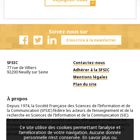
Suivez-nous sur
S'inscrire à la newsletter
Facebook
Twitter
Linkedin
SFSIC
Contactez-nous
77 rue de Villiers
Adhérer à la SFSIC
92200
Neuilly sur Seine
Mentions légales
Plan du site
À propos
Depuis 1974, la Société Française des Sciences de l’Information et de
la Communication (SFSIC) fédère les acteurs de l’enseignement et de la
recherche en Sciences de l’Information et de la Communication (SIC).
En tant qu’association et société savante, elle appuie et valorise les
travaux de notre communauté scientifique à travers ses événements
Ce site utilise des cookies permettant l’analyse et
scientifiques, ses publications et le soutien apporté aux initiatives
l’amélioration de votre navigation. Aucune donnée
développées au sein de notre discipline.
personnelle n’est conservée.
En savoir plus ou