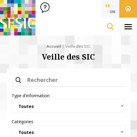
SFSIC Société Française des Sciences de l'Information & de 
Société Française des Sciences
FR
de l'Information
EN
& de la Communication
Men
Accueil
|
Veille des SIC
Veille des SIC
Rechercher
Type d'information
Catégories