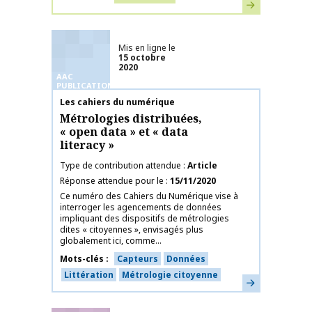
En savoir plus
Mis en ligne le
15 octobre
2020
AAC
PUBLICATIONS
Nom de la publication
Les cahiers du numérique
Métrologies distribuées,
« open data » et « data
literacy »
Type de contribution attendue
Article
Réponse attendue pour le
15/11/2020
Ce numéro des Cahiers du Numérique vise à
interroger les agencements de données
impliquant des dispositifs de métrologies
dites « citoyennes », envisagés plus
globalement ici, comme...
Mots-clés
Capteurs
Données
Littération
Métrologie citoyenne
En savoir plus