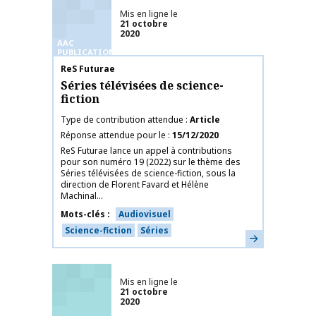
Mis en ligne le
21 octobre
2020
AAC
PUBLICATIONS
Nom de la publication
ReS Futurae
Séries télévisées de science-
fiction
Type de contribution attendue
Article
Réponse attendue pour le
15/12/2020
ReS Futurae lance un appel à contributions
pour son numéro 19 (2022) sur le thème des
Séries télévisées de science-fiction, sous la
direction de Florent Favard et Hélène
Machinal...
Mots-clés
Audiovisuel
Science-fiction
Séries
En savoir plus
Mis en ligne le
21 octobre
2020