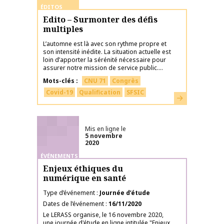
ÉDITOS
Edito – Surmonter des défis
multiples
L’automne est là avec son rythme propre et
son intensité inédite. La situation actuelle est
loin d’apporter la sérénité nécessaire pour
assurer notre mission de service public....
Mots-clés
CNU 71
Congrès
Covid-19
Qualification
SFSIC
En savoir plus
Mis en ligne le
5 novembre
2020
ÉVÉNEMENTS
Enjeux éthiques du
numérique en santé
Type d’événement
Journée d’étude
Dates de l’événement
16/11/2020
Le LERASS organise, le 16 novembre 2020,
une journée d'étude en ligne intitulée "Enjeux