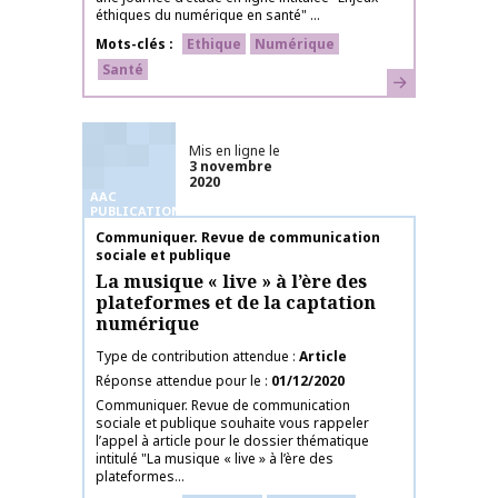
éthiques du numérique en santé" ...
Mots-clés
Ethique
Numérique
Santé
En savoir plus
Mis en ligne le
3 novembre
2020
AAC
PUBLICATIONS
Nom de la publication
Communiquer. Revue de communication
sociale et publique
La musique « live » à l’ère des
plateformes et de la captation
numérique
Type de contribution attendue
Article
Réponse attendue pour le
01/12/2020
Communiquer. Revue de communication
sociale et publique souhaite vous rappeler
l’appel à article pour le dossier thématique
intitulé "La musique « live » à l’ère des
plateformes...