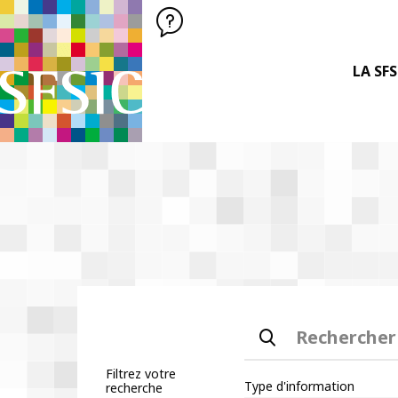
SFSIC SOCIÉTÉ FRANÇAISE DES SCIENCES DE L'INFORMATION &
Société Française des Sciences
de l'Information
& de la Communication
LA SFS
Rechercher
Filtrez votre
Type d'information
recherche