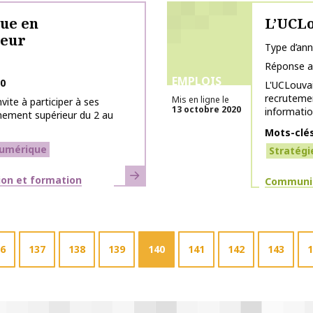
ue en
L’UCLo
ieur
Type d’an
Réponse a
EMPLOIS
20
L'UCLouvai
recruteme
Mis en ligne le
vite à participer à ses
13 octobre 2020
informatio
nement supérieur du 2 au
Mots-clé
umérique
Stratégi
En savoir plus
ion et formation
Thématiq
Communic
6
137
138
139
140
141
142
143
1