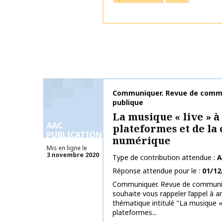
Nom de la publication
Communiquer. Revue de commu
publique
La musique « live » à 
AAC
plateformes et de la
PUBLICATIONS
numérique
Mis en ligne le
3 novembre 2020
Type de contribution attendue
A
Réponse attendue pour le
01/12
Communiquer. Revue de communica
souhaite vous rappeler l’appel à ar
thématique intitulé "La musique « l
plateformes...