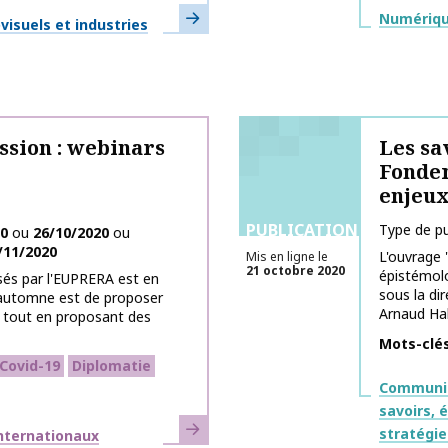
En savoir plus
Thématiq
Numérique
isuels et industries
sion : webinars
Les sa
Fondem
enjeux
PUBLICATIONS
Type de pu
20
ou
26/10/2020
ou
/11/2020
L'ouvrage 
Mis en ligne le
21 octobre 2020
épistémolo
sés par l'EUPRERA est en
sous la di
 d'automne est de proposer
Arnaud Hall
s tout en proposant des
Mots-clé
Covid-19
Diplomatie
Thématiq
Communic
savoirs, 
En savoir plus
stratégie
internationaux