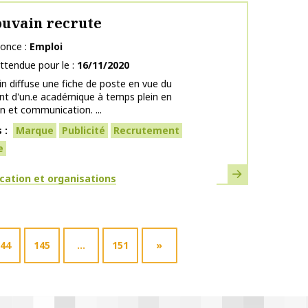
uvain recrute
nonce
Emploi
ttendue pour le
16/11/2020
n diffuse une fiche de poste en vue du
nt d'un.e académique à temps plein en
n et communication. ...
s
Marque
Publicité
Recrutement
e
En savoir plus
ues
ation et organisations
44
145
…
151
»