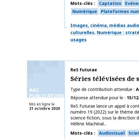
Mots-clés
Captation
Evén
Numérique
Plateformes nu
Thématiques
Images, cinéma, médias audiov
culturelles
Numérique : straté
usages
Nom de la publication
ReS Futurae
Séries télévisées de 
Type de contribution attendue
A
AAC
PUBLICATIONS
Réponse attendue pour le
15/12
Mis en ligne le
ReS Futurae lance un appel à con
21 octobre 2020
numéro 19 (2022) sur le thème des
science-fiction, sous la direction 
Hélène Machinal...
Mots-clés
Audiovisuel
Scie