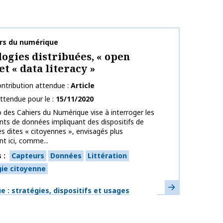
publication
ers du numérique
ogies distribuées, « open
et « data literacy »
ntribution attendue
Article
ttendue pour le
15/11/2020
des Cahiers du Numérique vise à interroger les
s de données impliquant des dispositifs de
s dites « citoyennes », envisagés plus
t ici, comme...
s
Capteurs
Données
Littération
ie citoyenne
En savoir plus
ues
 : stratégies, dispositifs et usages