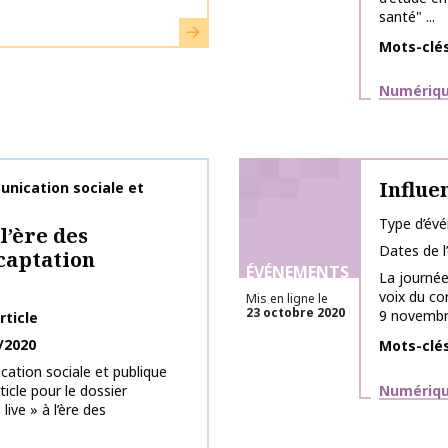
santé" ...
En savoir plus
Mots-clé
Thématiq
Numérique
Influe
nication sociale et
Type d’év
l’ère des
Dates de 
 captation
ÉVÉNEMENTS
La journée
voix du co
Mis en ligne le
23 octobre 2020
9 novembre
rticle
/2020
Mots-clé
tion sociale et publique
Thématiq
Numérique
ticle pour le dossier
ive » à l’ère des