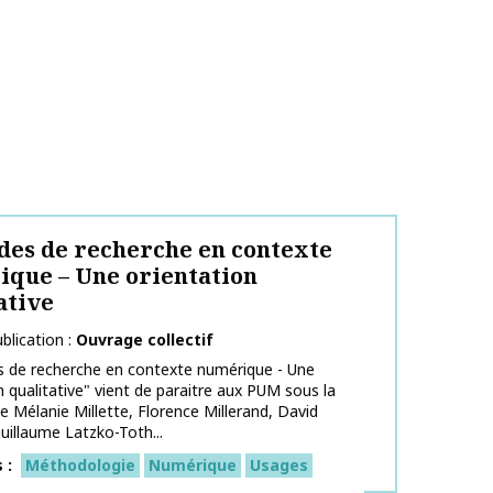
es de recherche en contexte
que – Une orientation
ative
blication
Ouvrage collectif
 de recherche en contexte numérique - Une
n qualitative" vient de paraitre aux PUM sous la
de Mélanie Millette, Florence Millerand, David
uillaume Latzko-Toth...
s
Méthodologie
Numérique
Usages