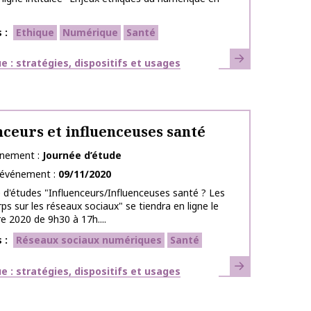
s
Ethique
Numérique
Santé
En savoir plus
ues
 : stratégies, dispositifs et usages
nceurs et influenceuses santé
énement
Journée d’étude
l’événement
09/11/2020
 d'études "Influenceurs/Influenceuses santé ? Les
rps sur les réseaux sociaux" se tiendra en ligne le
 2020 de 9h30 à 17h....
s
Réseaux sociaux numériques
Santé
En savoir plus
ues
 : stratégies, dispositifs et usages