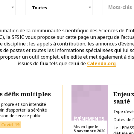
Mots-clés
imation de la communauté scientifique des Sciences de l’In
, la SFSIC vous propose sur cette page un aperçu de l’actu
discipline : les appels à contribution, les annonces d’évén
es de postes et toutes les informations spécialisées qui lui 
 proposer un outil complet, elle édite et met également à dis
issues de flux tels que celui de
Calenda.org
.
s défis multiples
Enjeux
santé
propre et son intensité
oin d’apporter la sérénité
Type d’év
on de service public....
ÉVÉNEMENTS
Dates de 
Covid-19
Mis en ligne le
Le LERASS
5 novembre 2020
d'étude en