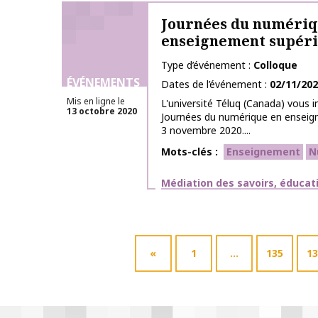
Journées du numériq
enseignement supér
Type d’événement
Colloque
ÉVÉNEMENTS
Dates de l’événement
02/11/20
Mis en ligne le
L'université Téluq (Canada) vous in
13 octobre 2020
Journées du numérique en enseig
3 novembre 2020....
Mots-clés
Enseignement
N
Thématiques
Médiation des savoirs, éducat
«
1
…
135
13