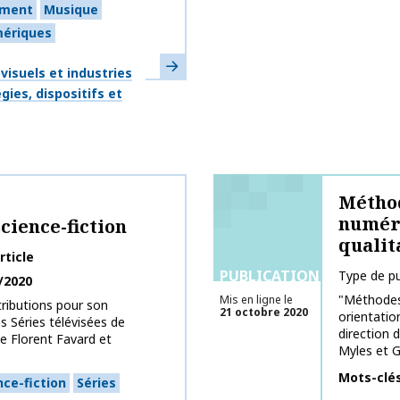
ement
Musique
mériques
En savoir plus
isuels et industries
gies, dispositifs et
Méthod
numéri
science-fiction
qualit
rticle
PUBLICATIONS
Type de pu
/2020
"Méthodes
Mis en ligne le
tributions pour son
21 octobre 2020
orientatio
 Séries télévisées de
direction 
de Florent Favard et
Myles et G
Mots-clé
nce-fiction
Séries