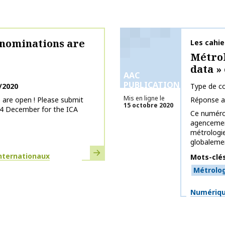
nominations are
Nom de la 
Les cahi
Métrol
data » 
AAC
PUBLICATIONS
/2020
Type de co
Mis en ligne le
are open ! Please submit
Réponse a
15 octobre 2020
4 December for the ICA
Ce numéro 
agencement
métrologie
globalemen
En savoir plus
internationaux
Mots-clé
Métrolog
Thématiq
Numérique