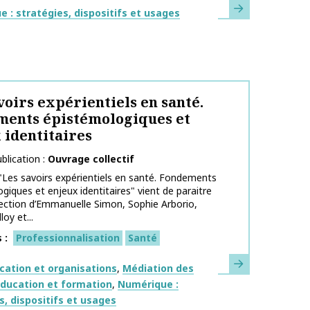
En savoir plus
ues
 : stratégies, dispositifs et usages
voirs expérientiels en santé.
ents épistémologiques et
 identitaires
blication
Ouvrage collectif
"Les savoirs expérientiels en santé. Fondements
giques et enjeux identitaires" vient de paraitre
rection d’Emmanuelle Simon, Sophie Arborio,
oy et...
s
Professionnalisation
Santé
En savoir plus
ues
ation et organisations
Médiation des
éducation et formation
Numérique :
s, dispositifs et usages