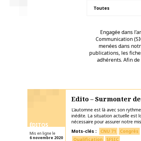
Engagée dans l’an
Communication (SIC)
menées dans notre 
publications, les fich
adhérents. Afin de
Edito – Surmonter de
L’automne est là avec son rythme 
inédite. La situation actuelle est l
nécessaire pour assurer notre missi
ÉDITOS
Mots-clés
CNU 71
Congrès
Mis en ligne le
6 novembre 2020
Qualification
SFSIC