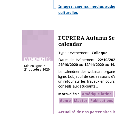
Thématiques
Images, cinéma, médias audiov
culturelles
EUPRERA Autumn Ses
calendar
Type d’événement
Colloque
ÉVÉNEMENTS
Dates de l’événement
22/10/20
29/10/2020
ou
12/11/2020
ou
19
Mis en ligne le
21 octobre 2020
Le calendrier des webinars organi
ligne. L'objectif de ces sessions
un retour sur les travaux en cour
conseils aux étudiants...
Mots-clés
Amérique latine
Genre
Master
Publications
Thématiques
Actualité de nos partenaires 