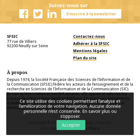
Suivez-nous sur
S'inscrire à la newsletter
Facebook
Twitter
Linkedin
SFSIC
Contactez-nous
77 rue de Villiers
Adhérer à la SFSIC
92200
Neuilly sur Seine
Mentions légales
Plan du site
À propos
Depuis 1974, la Société Française des Sciences de l’Information et de
la Communication (SFSIC) fédère les acteurs de l’enseignement et de la
recherche en Sciences de l’Information et de la Communication (SIC).
En tant qu’association et société savante, elle appuie et valorise les
travaux de notre communauté scientifique à travers ses événements
Ce site utilise des cookies permettant l’analyse et
scientifiques, ses publications et le soutien apporté aux initiatives
l’amélioration de votre navigation. Aucune donnée
développées au sein de notre discipline.
personnelle n’est conservée.
En savoir plus ou
s’opposer
.
Copyright © 2026
SFSIC
. Tous droits réservés.
Accepter
Une réalisation
Première Place