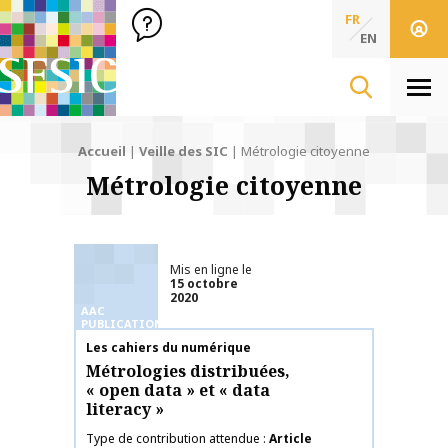
SFSIC Société Française des Sciences de l'Information & de 
Société Française des Sciences
FR
de l'Information
EN
& de la Communication
Men
Accueil
|
Veille des SIC
|
Métrologie citoyenne
Métrologie citoyenne
Mis en ligne le
15 octobre
2020
AAC
PUBLICATIONS
Nom de la publication
Les cahiers du numérique
Métrologies distribuées,
« open data » et « data
literacy »
Type de contribution attendue
Article