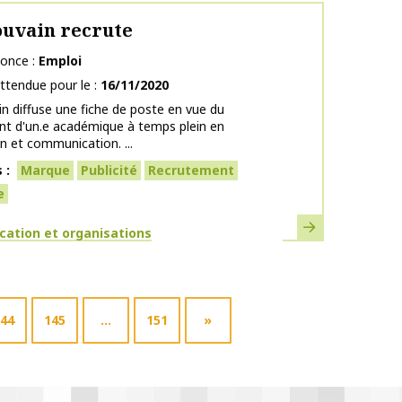
uvain recrute
nonce
Emploi
ttendue pour le
16/11/2020
n diffuse une fiche de poste en vue du
nt d'un.e académique à temps plein en
n et communication. ...
s
Marque
Publicité
Recrutement
e
En savoir plus
ues
ation et organisations
44
145
…
151
»