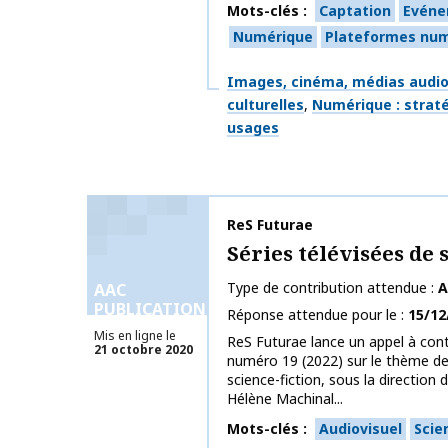
Mots-clés
Captation
Evén
Numérique
Plateformes nu
Thématiques
Images, cinéma, médias audiov
culturelles
Numérique : straté
usages
Nom de la publication
ReS Futurae
Séries télévisées de 
Type de contribution attendue
A
AAC
PUBLICATIONS
Réponse attendue pour le
15/12
Mis en ligne le
ReS Futurae lance un appel à con
21 octobre 2020
numéro 19 (2022) sur le thème des
science-fiction, sous la direction 
Hélène Machinal...
Mots-clés
Audiovisuel
Scie