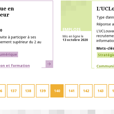
ue en
L’UCLo
ieur
Type d’an
Réponse a
EMPLOIS
20
L'UCLouvai
recruteme
Mis en ligne le
vite à participer à ses
13 octobre 2020
informatio
nement supérieur du 2 au
Mots-clé
umérique
Stratégi
En savoir plus
ion et formation
Thématiq
Communic
6
137
138
139
140
141
142
143
1