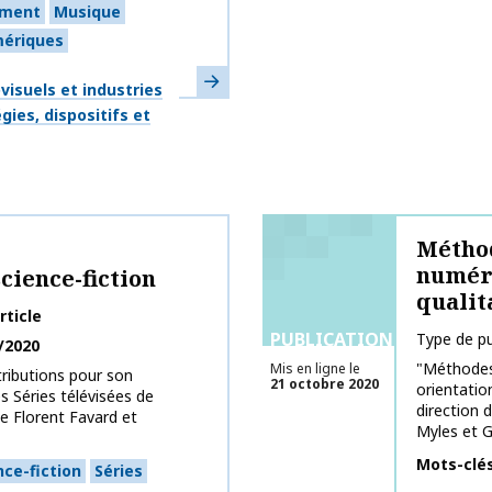
ement
Musique
mériques
En savoir plus
isuels et industries
gies, dispositifs et
Méthod
numéri
science-fiction
qualit
rticle
PUBLICATIONS
Type de pu
/2020
"Méthodes
Mis en ligne le
tributions pour son
21 octobre 2020
orientatio
 Séries télévisées de
direction 
de Florent Favard et
Myles et G
Mots-clé
nce-fiction
Séries