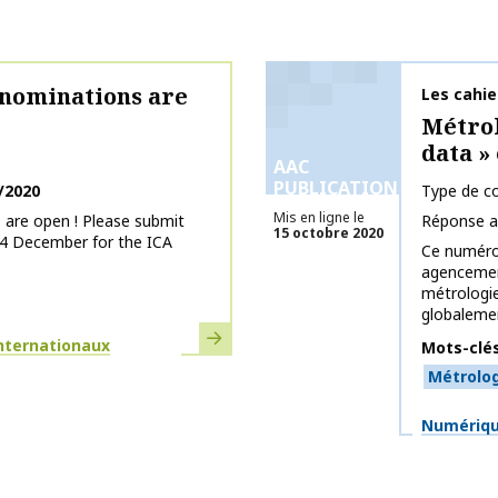
nominations are
Nom de la 
Les cahi
Métrol
data » 
AAC
PUBLICATIONS
/2020
Type de co
Mis en ligne le
are open ! Please submit
Réponse a
15 octobre 2020
4 December for the ICA
Ce numéro 
agencement
métrologie
globalemen
En savoir plus
internationaux
Mots-clé
Métrolog
Thématiq
Numérique