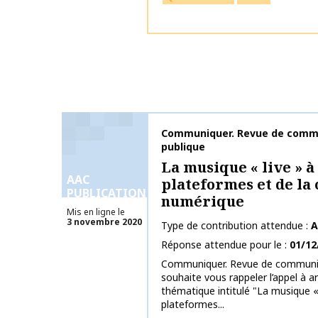
Nom de la publication
Communiquer. Revue de commu
publique
La musique « live » à 
AAC
plateformes et de la
PUBLICATIONS
numérique
Mis en ligne le
3 novembre 2020
Type de contribution attendue
A
Réponse attendue pour le
01/12
Communiquer. Revue de communica
souhaite vous rappeler l’appel à ar
thématique intitulé "La musique « l
plateformes...