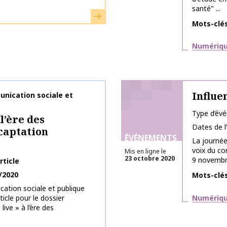
santé" ...
En savoir plus
Mots-clé
Thématiq
Numérique
Influe
nication sociale et
Type d’év
l’ère des
Dates de 
 captation
ÉVÉNEMENTS
La journée
voix du co
Mis en ligne le
23 octobre 2020
9 novembre
rticle
/2020
Mots-clé
tion sociale et publique
Thématiq
Numérique
ticle pour le dossier
ive » à l’ère des