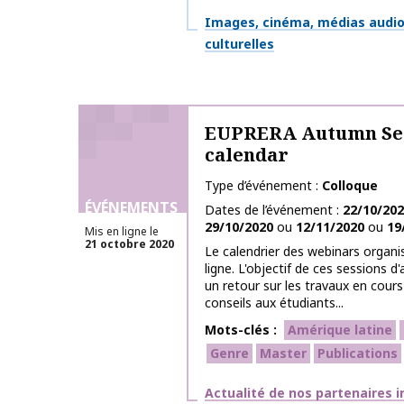
Thématiques
Images, cinéma, médias audiov
culturelles
EUPRERA Autumn Ses
calendar
Type d’événement
Colloque
ÉVÉNEMENTS
Dates de l’événement
22/10/20
29/10/2020
ou
12/11/2020
ou
19
Mis en ligne le
21 octobre 2020
Le calendrier des webinars organi
ligne. L'objectif de ces sessions
un retour sur les travaux en cour
conseils aux étudiants...
Mots-clés
Amérique latine
Genre
Master
Publications
Thématiques
Actualité de nos partenaires 