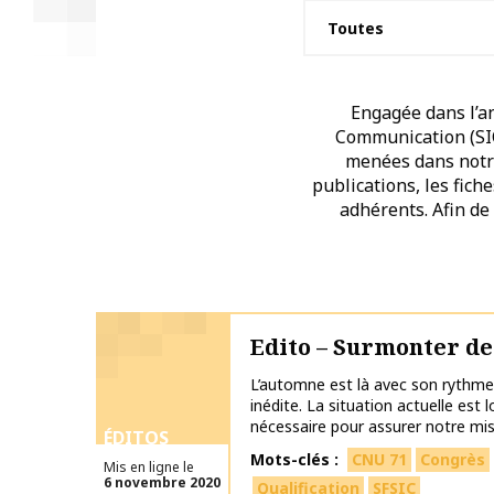
Engagée dans l’an
Communication (SIC)
menées dans notre 
publications, les fich
adhérents. Afin de
Edito – Surmonter de
L’automne est là avec son rythme 
inédite. La situation actuelle est l
nécessaire pour assurer notre missi
ÉDITOS
Mots-clés
CNU 71
Congrès
Mis en ligne le
6 novembre 2020
Qualification
SFSIC