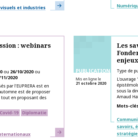
En savoir plus
Thématiq
Numérique
isuels et industries
sion : webinars
Les sa
Fondem
enjeux
PUBLICATIONS
Type de pu
20
ou
26/10/2020
ou
/11/2020
L'ouvrage 
Mis en ligne le
21 octobre 2020
épistémolo
sés par l'EUPRERA est en
sous la di
 d'automne est de proposer
Arnaud Hall
s tout en proposant des
Mots-clé
Covid-19
Diplomatie
Thématiq
Communic
savoirs, 
En savoir plus
stratégie
internationaux