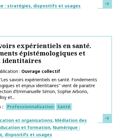
En savoir plus
ues
 : stratégies, dispositifs et usages
voirs expérientiels en santé.
ents épistémologiques et
 identitaires
blication
Ouvrage collectif
"Les savoirs expérientiels en santé. Fondements
giques et enjeux identitaires" vient de paraitre
rection d’Emmanuelle Simon, Sophie Arborio,
oy et...
s
Professionnalisation
Santé
En savoir plus
ues
ation et organisations
Médiation des
éducation et formation
Numérique :
s, dispositifs et usages