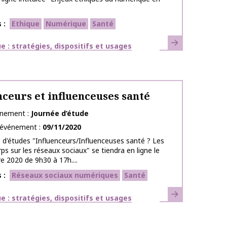
s
Ethique
Numérique
Santé
En savoir plus
ues
 : stratégies, dispositifs et usages
nceurs et influenceuses santé
énement
Journée d’étude
l’événement
09/11/2020
 d'études "Influenceurs/Influenceuses santé ? Les
rps sur les réseaux sociaux" se tiendra en ligne le
 2020 de 9h30 à 17h....
s
Réseaux sociaux numériques
Santé
En savoir plus
ues
 : stratégies, dispositifs et usages