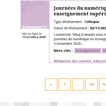
Journées du numériq
enseignement supér
Type d’événement
Colloque
ÉVÉNEMENTS
Dates de l’événement
02/11/20
Mis en ligne le
L'université Téluq (Canada) vous in
13 octobre 2020
Journées du numérique en enseig
3 novembre 2020....
Mots-clés
Enseignement
N
Thématiques
Médiation des savoirs, éducat
«
1
…
135
13