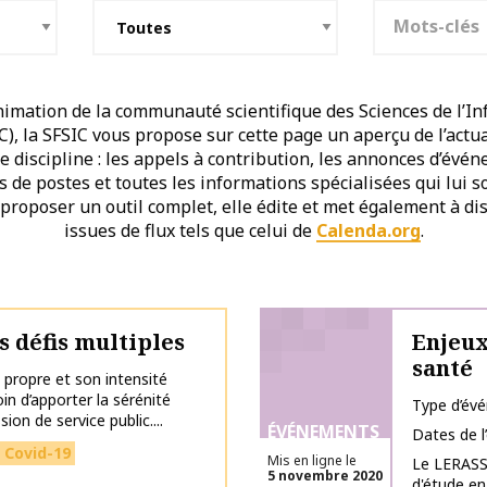
Mots-clés
imation de la communauté scientifique des Sciences de l’In
, la SFSIC vous propose sur cette page un aperçu de l’actu
discipline : les appels à contribution, les annonces d’évén
es de postes et toutes les informations spécialisées qui lui 
 proposer un outil complet, elle édite et met également à dis
issues de flux tels que celui de
Calenda.org
.
s défis multiples
Enjeux
santé
propre et son intensité
oin d’apporter la sérénité
Type d’év
on de service public....
ÉVÉNEMENTS
Dates de 
Covid-19
Mis en ligne le
Le LERASS
5 novembre 2020
d'étude en