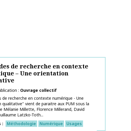
es de recherche en contexte
que – Une orientation
ative
blication
Ouvrage collectif
 de recherche en contexte numérique - Une
n qualitative" vient de paraitre aux PUM sous la
de Mélanie Millette, Florence Millerand, David
uillaume Latzko-Toth...
s
Méthodologie
Numérique
Usages