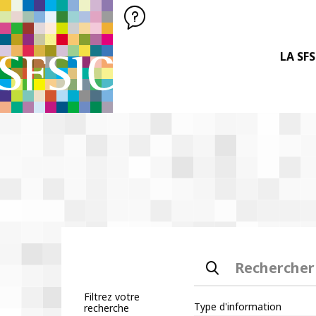
SFSIC SOCIÉTÉ FRANÇAISE DES SCIENCES DE L'INFORMATION &
Société Française des Sciences
de l'Information
& de la Communication
LA SFS
Rechercher
Filtrez votre
Type d'information
recherche