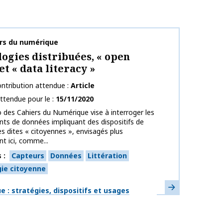
publication
ers du numérique
ogies distribuées, « open
et « data literacy »
ntribution attendue
Article
ttendue pour le
15/11/2020
des Cahiers du Numérique vise à interroger les
s de données impliquant des dispositifs de
s dites « citoyennes », envisagés plus
t ici, comme...
s
Capteurs
Données
Littération
ie citoyenne
En savoir plus
ues
 : stratégies, dispositifs et usages