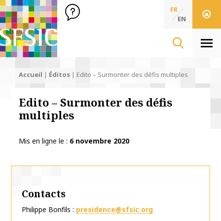
SFSIC Société Française des Sciences de l'Information & de 
Société Française des Sciences
FR
de l'Information
EN
& de la Communication
Men
Accueil
|
Éditos
|
Edito – Surmonter des défis multiples
Edito – Surmonter des défis
multiples
Mis en ligne le
6 novembre 2020
Contacts
Philippe Bonfils
presidence@sfsic.org