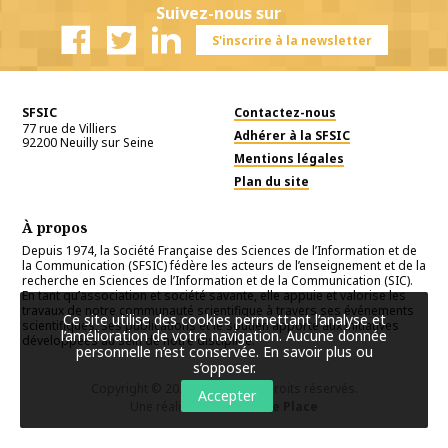
Suivez-nous sur
S'inscrire à la newsletter
Facebook
Twitter
Linkedin
SFSIC
Contactez-nous
77 rue de Villiers
Adhérer à la SFSIC
92200
Neuilly sur Seine
Mentions légales
Plan du site
À propos
Depuis 1974, la Société Française des Sciences de l’Information et de
la Communication (SFSIC) fédère les acteurs de l’enseignement et de la
recherche en Sciences de l’Information et de la Communication (SIC).
En tant qu’association et société savante, elle appuie et valorise les
travaux de notre communauté scientifique à travers ses événements
Ce site utilise des cookies permettant l’analyse et
scientifiques, ses publications et le soutien apporté aux initiatives
l’amélioration de votre navigation. Aucune donnée
développées au sein de notre discipline.
personnelle n’est conservée.
En savoir plus ou
s’opposer
.
Copyright © 2026
SFSIC
. Tous droits réservés.
Accepter
Une réalisation
Première Place