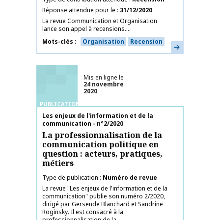
Réponse attendue pour le
31/12/2020
La revue Communication et Organisation
lance son appel à recensions....
Mots-clés
Organisation
Recension
En savoir plus
Mis en ligne le
24 novembre
2020
PUBLICATIONS
Nom de la publication
Les enjeux de l'information et de la
communication - n°2/2020
La professionnalisation de la
communication politique en
question : acteurs, pratiques,
métiers
Type de publication
Numéro de revue
La revue "Les enjeux de l'information et de la
communication" publie son numéro 2/2020,
dirigé par Gersende Blanchard et Sandrine
Roginsky. Il est consacré à la
professionnalisation de la...