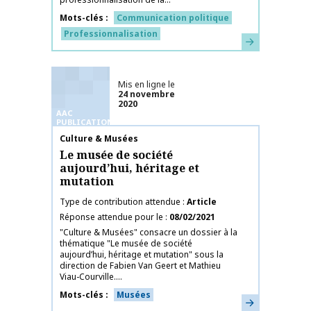
Mots-clés
Communication politique
Professionnalisation
En savoir plus
Mis en ligne le
24 novembre
2020
AAC
PUBLICATIONS
Nom de la publication
Culture & Musées
Le musée de société
aujourd’hui, héritage et
mutation
Type de contribution attendue
Article
Réponse attendue pour le
08/02/2021
"Culture & Musées" consacre un dossier à la
thématique "Le musée de société
aujourd’hui, héritage et mutation" sous la
direction de Fabien Van Geert et Mathieu
Viau-Courville....
Mots-clés
Musées
En savoir plus