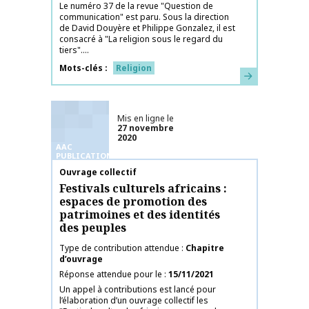
Le numéro 37 de la revue "Question de
communication" est paru. Sous la direction
de David Douyère et Philippe Gonzalez, il est
consacré à "La religion sous le regard du
tiers"....
Mots-clés
Religion
En savoir plus
Mis en ligne le
27 novembre
2020
AAC
PUBLICATIONS
Nom de la publication
Ouvrage collectif
Festivals culturels africains :
espaces de promotion des
patrimoines et des identités
des peuples
Type de contribution attendue
Chapitre
d’ouvrage
Réponse attendue pour le
15/11/2021
Un appel à contributions est lancé pour
l’élaboration d’un ouvrage collectif les