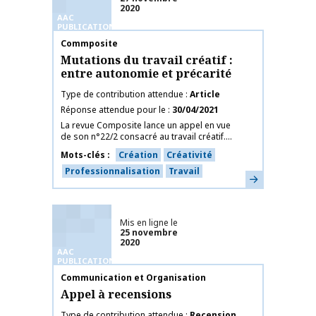
2020
AAC
PUBLICATIONS
Nom de la publication
Commposite
Mutations du travail créatif :
entre autonomie et précarité
Type de contribution attendue
Article
Réponse attendue pour le
30/04/2021
La revue Composite lance un appel en vue
de son n°22/2 consacré au travail créatif....
Mots-clés
Création
Créativité
Professionnalisation
Travail
En savoir plus
Mis en ligne le
25 novembre
2020
AAC
PUBLICATIONS
Nom de la publication
Communication et Organisation
Appel à recensions
Type de contribution attendue
Recension