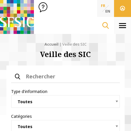
SFSIC Société Française des Sciences de l'Information & de 
Société Française des Sciences
FR
de l'Information
EN
& de la Communication
Men
Accueil
|
Veille des SIC
Veille des SIC
Rechercher
Type d'information
Catégories