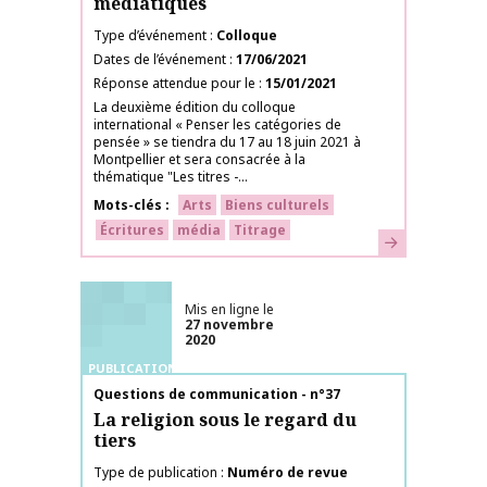
médiatiques
Type d’événement
Colloque
Dates de l’événement
17/06/2021
Réponse attendue pour le
15/01/2021
La deuxième édition du colloque
international « Penser les catégories de
pensée » se tiendra du 17 au 18 juin 2021 à
Montpellier et sera consacrée à la
thématique "Les titres -...
Mots-clés
Arts
Biens culturels
Écritures
média
Titrage
En savoir plus
Mis en ligne le
27 novembre
2020
PUBLICATIONS
Nom de la publication
Questions de communication - n°37
La religion sous le regard du
tiers
Type de publication
Numéro de revue