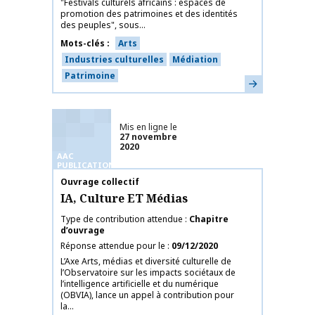
"Festivals culturels africains : espaces de
promotion des patrimoines et des identités
des peuples", sous...
Mots-clés
Arts
Industries culturelles
Médiation
Patrimoine
En savoir plus
Mis en ligne le
27 novembre
2020
AAC
PUBLICATIONS
Nom de la publication
Ouvrage collectif
IA, Culture ET Médias
Type de contribution attendue
Chapitre
d’ouvrage
Réponse attendue pour le
09/12/2020
L’Axe Arts, médias et diversité culturelle de
l’Observatoire sur les impacts sociétaux de
l’intelligence artificielle et du numérique
(OBVIA), lance un appel à contribution pour
la...