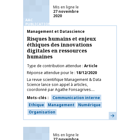
Mis en ligne le
27 novembre
2020
AAC
PUBLICATIONS
Nom de la publication
Management et Datascience
Risques humains et enjeux
éthiques des innovations
digitales en ressources
humaines
Type de contribution attendue
Article
Réponse attendue pour le
18/12/2020
La revue scientifique Management & Data
Science lance son appel à articles,
coordonné par Agathe Fonsagrives....
Mots-clés
Communication interne
Ethique
Management
Numérique
Organisation
En savoir plus
Mis en ligne le
27 novembre