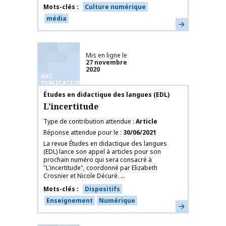
Mots-clés
Culture numérique
média
En savoir plus
Mis en ligne le
27 novembre
2020
AAC
PUBLICATIONS
Nom de la publication
Études en didactique des langues (EDL)
L’incertitude
Type de contribution attendue
Article
Réponse attendue pour le
30/06/2021
La revue Études en didactique des langues
(EDL) lance son appel à articles pour son
prochain numéro qui sera consacré à
"L'incertitude", coordonné par Elizabeth
Crosnier et Nicole Décuré. ...
Mots-clés
Dispositifs
Enseignement
Numérique
En savoir plus