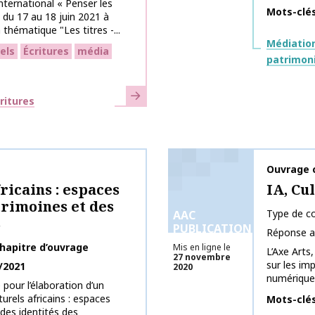
nternational « Penser les
Mots-clé
 du 17 au 18 juin 2021 à
 thématique "Les titres -...
Thématiq
Médiation
els
Écritures
média
patrimon
En savoir plus
ritures
Nom de la 
Ouvrage c
ricains : espaces
IA, Cu
rimoines et des
Type de co
AAC
s
PUBLICATIONS
Réponse a
hapitre d’ouvrage
Mis en ligne le
L’Axe Arts,
27 novembre
sur les imp
/2021
2020
numérique 
 pour l’élaboration d’un
turels africains : espaces
Mots-clé
des identités des