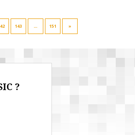
42
143
…
151
»
SIC ?