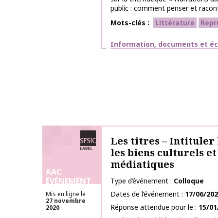
public : comment penser et raconter
Mots-clés
Littérature
Repr
Thématiques
Information, documents et éc
Labélisé SFSIC
Les titres – Intituler
les biens culturels et
médiatiques
AAC
ÉVÉNEMENT
Type d’événement
Colloque
Dates de l’événement
17/06/20
Mis en ligne le
27 novembre
Réponse attendue pour le
15/01
2020