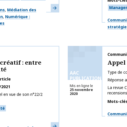
Mots-clé
En savoir plus
Manage
ons
Médiation des
on
Numérique :
Thématiq
Communic
ges
stratégie
Nom de la 
Communic
créatif : entre
Appel 
ité
Type de co
AAC
PUBLICATIONS
rticle
Réponse a
Mis en ligne le
/2021
La revue 
25 novembre
recensions.
2020
l en vue de son n°22/2
Mots-clé
ité
Thématiq
Communic
En savoir plus