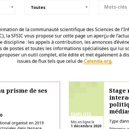
Mots-clés
imation de la communauté scientifique des Sciences de l’In
, la SFSIC vous propose sur cette page un aperçu de l’actu
discipline : les appels à contribution, les annonces d’évén
es de postes et toutes les informations spécialisées qui lui 
 proposer un outil complet, elle édite et met également à dis
issues de flux tels que celui de
Calenda.org
.
au prisme de ses
Stage 
intera
politi
médias
EMPLOIS
20
Type d’an
Mis en ligne le
tional organisé en 2019
1 décembre 2020
ctoriales dans l’espace
Réponse a