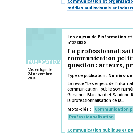
Thématiques
Communication et organisati
médias audiovisuels et industr
Nom de la publication
Les enjeux de l'information e
n°2/2020
La professionnalisati
communication polit
PUBLICATIONS
question : acteurs, p
Mis en ligne le
24 novembre
Type de publication
Numéro de
2020
La revue "Les enjeux de l'informat
communication" publie son numéro
Gersende Blanchard et Sandrine Ro
la professionnalisation de la...
Mots-clés
Communication po
Professionnalisation
Thématiques
Communication publique et po