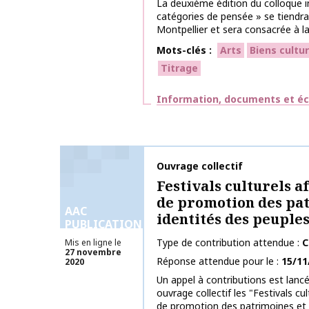
La deuxième édition du colloque i
catégories de pensée » se tiendra
Montpellier et sera consacrée à la
Mots-clés
Arts
Biens cultur
Titrage
Thématiques
Information, documents et éc
Nom de la publication
Ouvrage collectif
Festivals culturels af
de promotion des pat
AAC
identités des peuple
PUBLICATIONS
Type de contribution attendue
C
Mis en ligne le
27 novembre
Réponse attendue pour le
15/11
2020
Un appel à contributions est lancé
ouvrage collectif les "Festivals cul
de promotion des patrimoines et 