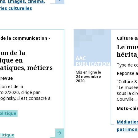
ons
Images, cinéma,
ies culturelles
t de la communication -
Nom de la 
Culture 
Le mus
on de la
hérita
AAC
ique en
PUBLICATIONS
Type de co
ratiques, métiers
Mis en ligne le
Réponse a
24 novembre
 revue
2020
"Culture &
ion et de la
"Le musée 
 2/2020, dirigé par
sous la di
ginsky. Il est consacré à
Courville....
Mots-clé
litique
Thématiq
Médiation
patrimon
En savoir plus
litique