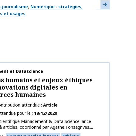
En savoir plus
ues
 journalisme
Numérique : stratégies,
fs et usages
publication
nt et Datascience
s humains et enjeux éthiques
novations digitales en
urces humaines
ntribution attendue
Article
ttendue pour le
18/12/2020
scientifique Management & Data Science lance
à articles, coordonné par Agathe Fonsagrives....