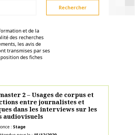
Rechercher
formation et de la
alité des recherches
ements, les avis de
sont transmises par ses
position des fiches
master 2 – Usages de corpus et
ctions entre journalistes et
ques dans les interviews sur les
 audiovisuels
nonce
Stage
ttendue pour le
15/12/2020