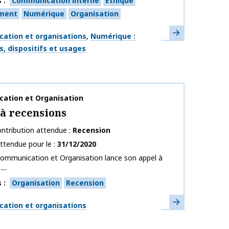
s
Communication interne
Ethique
ment
Numérique
Organisation
En savoir plus
ues
ation et organisations
Numérique :
s, dispositifs et usages
publication
ation et Organisation
à recensions
ntribution attendue
Recension
ttendue pour le
31/12/2020
Communication et Organisation lance son appel à
...
s
Organisation
Recension
En savoir plus
ues
ation et organisations