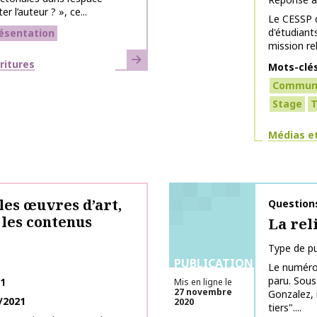
 l’auteur ? », ce...
Le CESSP d
d'étudian
ésentation
mission re
En savoir plus
ritures
Mots-clé
Communi
Stage
T
Thématiq
Médias et
 les œuvres d’art,
Nom de la 
Question
 les contenus
La rel
Type de pu
PUBLICATIONS
Le numéro
paru. Sous
21
Mis en ligne le
27 novembre
Gonzalez, 
/2021
2020
tiers"....