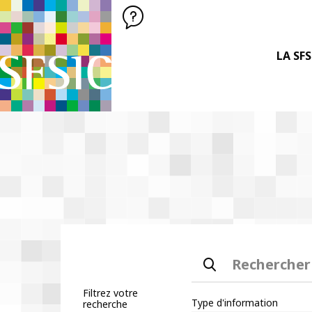
SFSIC SOCIÉTÉ FRANÇAISE DES SCIENCES DE L'INFORMATION &
Société Française des Sciences
de l'Information
& de la Communication
LA SFS
Rechercher
Filtrez votre
Type d'information
recherche