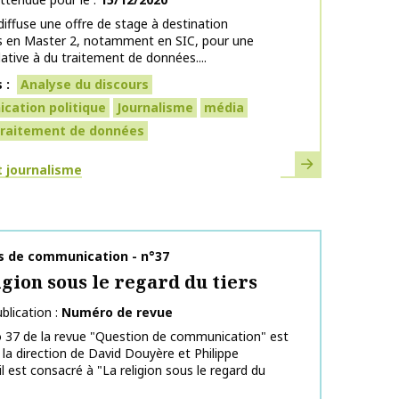
iffuse une offre de stage à destination
ts en Master 2, notamment en SIC, pour une
lative à du traitement de données....
s
Analyse du discours
cation politique
Journalisme
média
raitement de données
En savoir plus
ues
 journalisme
publication
s de communication - n°37
igion sous le regard du tiers
blication
Numéro de revue
 37 de la revue "Question de communication" est
 la direction de David Douyère et Philippe
il est consacré à "La religion sous le regard du