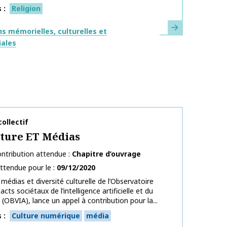
s
Religion
En savoir plus
ues
s mémorielles, culturelles et
iales
publication
ollectif
lture ET Médias
ntribution attendue
Chapitre d’ouvrage
ttendue pour le
09/12/2020
 médias et diversité culturelle de l’Observatoire
acts sociétaux de l’intelligence artificielle et du
(OBVIA), lance un appel à contribution pour la...
s
Culture numérique
média