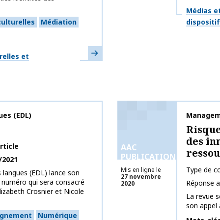
Thématiq
Médias et
ulturelles
Médiation
dispositi
En savoir plus
relles et
ues (EDL)
Nom de la 
Manageme
Risque
des in
rticle
AAC
resso
PUBLICATIONS
/2021
Type de co
Mis en ligne le
s langues (EDL) lance son
27 novembre
n numéro qui sera consacré
Réponse a
2020
lizabeth Crosnier et Nicole
La revue 
son appel 
ignement
Numérique