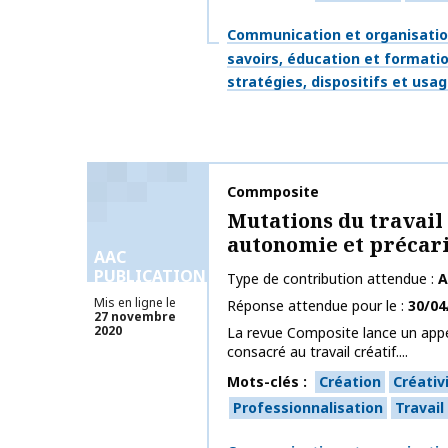
Thématiques
Communication et organisati
savoirs, éducation et formati
stratégies, dispositifs et usa
Nom de la publication
Commposite
Mutations du travail 
autonomie et précar
AAC
PUBLICATIONS
Type de contribution attendue
A
Mis en ligne le
Réponse attendue pour le
30/04
27 novembre
2020
La revue Composite lance un appe
consacré au travail créatif....
Mots-clés
Création
Créativ
Professionnalisation
Travail