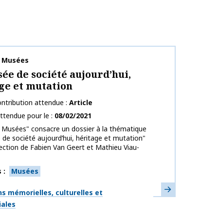
publication
& Musées
ée de société aujourd’hui,
ge et mutation
ntribution attendue
Article
ttendue pour le
08/02/2021
 Musées" consacre un dossier à la thématique
de société aujourd’hui, héritage et mutation"
rection de Fabien Van Geert et Mathieu Viau-
s
Musées
En savoir plus
ues
s mémorielles, culturelles et
iales