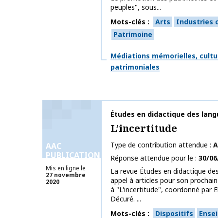
peuples", sous...
Mots-clés
Arts
Industries c
Patrimoine
Thématiques
Médiations mémorielles, cultu
patrimoniales
Nom de la publication
Études en didactique des lang
L’incertitude
Type de contribution attendue
A
AAC
PUBLICATIONS
Réponse attendue pour le
30/06
Mis en ligne le
La revue Études en didactique de
27 novembre
appel à articles pour son prochai
2020
à "L'incertitude", coordonné par E
Décuré. ...
Mots-clés
Dispositifs
Ense