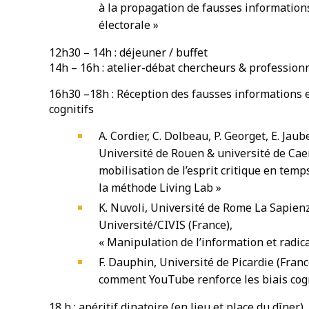
à la propagation de fausses informatio
électorale »
12h30 – 14h : déjeuner / buffet
14h – 16h : atelier-débat chercheurs & profession
16h30 –18h : Réception des fausses informations e
cognitifs
A. Cordier, C. Dolbeau, P. Georget, E. Jaube
Université de Rouen & université de Caen
mobilisation de l’esprit critique en temps
la méthode Living Lab »
K. Nuvoli, Université de Rome La Sapienza
Université/CIVIS (France),
« Manipulation de l’information et radica
F. Dauphin, Université de Picardie (Fran
comment YouTube renforce les biais cogni
18 h : apéritif dinatoire (en lieu et place du dîner)