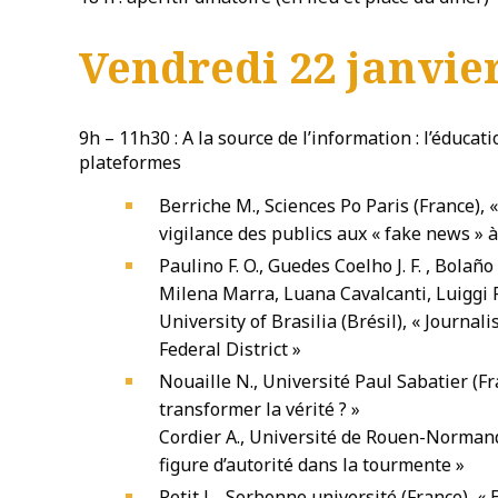
Vendredi 22 janvie
9h – 11h30 : A la source de l’information : l’éducat
plateformes
Berriche M., Sciences Po Paris (France), « 
vigilance des publics aux « fake news » 
Paulino F. O., Guedes Coelho J. F. , Bolaño
Milena Marra, Luana Cavalcanti, Luiggi F
University of Brasilia (Brésil), « Journal
Federal District »
Nouaille N., Université Paul Sabatier (Fran
transformer la vérité ? »
Cordier A., Université de Rouen-Normandi
figure d’autorité dans la tourmente »
Petit L., Sorbonne université (France), « 