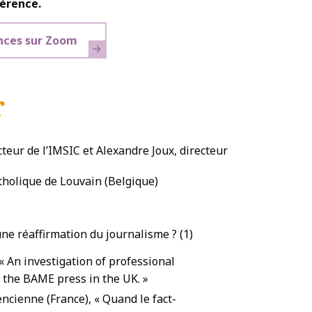
férence.
nces sur Zoom
r
teur de l’IMSIC et Alexandre Joux, directeur
atholique de Louvain (Belgique)
une réaffirmation du journalisme ? (1)
« An investigation of professional
t the BAME press in the UK. »
encienne (France), « Quand le fact-