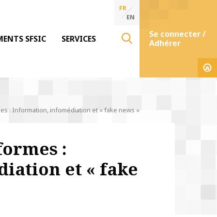
FR
EN
Se connecter /
MENTS SFSIC
SERVICES
Adhérer
es : Information, infomédiation et « fake news »
formes :
iation et « fake