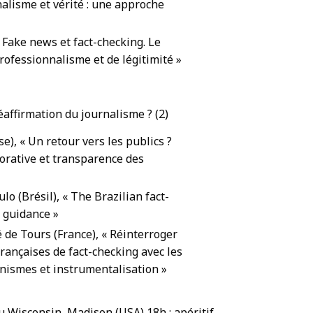
alisme et vérité : une approche
 Fake news et fact-checking. Le
rofessionnalisme et de légitimité »
réaffirmation du journalisme ? (2)
e), « Un retour vers les publics ?
borative et transparence des
ulo (Brésil), « The Brazilian fact-
 guidance »
ité de Tours (France), « Réinterroger
françaises de fact-checking avec les
nismes et instrumentalisation »
du Wisconsin, Madison (USA) 18h : apéritif