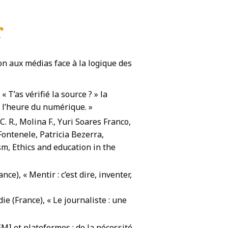
r
ion aux médias face à la logique des
« T’as vérifié la source ? » la
à l’heure du numérique. »
 C. R., Molina F., Yuri Soares Franco,
ontenele, Patricia Bezerra,
ism, Ethics and education in the
ce), « Mentir : c’est dire, inventer,
e (France), « Le journaliste : une
EMI et plateformes : de la nécessité