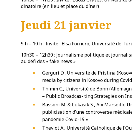
dinatoire (en lieu et place du dîner)
Jeudi 21 janvier
9 h – 10 h : Invité : Elsa Fornero, Université de Tur
10h30 – 12h30 : Journalisme politique et journalis
au défi des « fake news »
Gerguri D., Université de Pristina (Kosov
media by citizens in Kosovo during Covid
Thimm C., Université de Bonn (Allemagne
– Public Broadcas- ting Strategies on In
Bassoni M. & Lukasik S., Aix Marseille Un
publicisation d’une controverse médicale.
pandémie Covid-19 »
Theviot A., Université Catholique de l’Oue