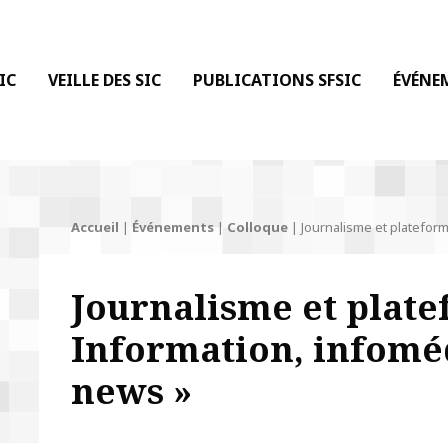
 DE LA COMMUNICATION
IC
VEILLE DES SIC
PUBLICATIONS SFSIC
ÉVÉNE
Accueil
|
Événements
|
Colloque
|
Journalisme et plateform
Journalisme et plate
Information, infoméd
news »