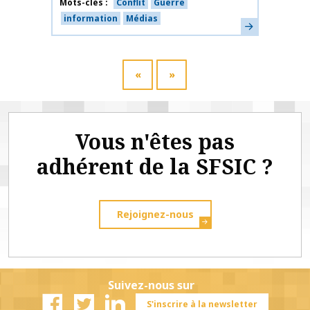
Mots-clés
Conflit
Guerre
information
Médias
En savoir plus
«
»
Vous n'êtes pas
adhérent de la SFSIC ?
Rejoignez-nous
Suivez-nous sur
S'inscrire à la newsletter