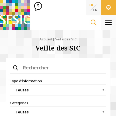
SFSIC Société Française des Sciences de l'Information & de 
Société Française des Sciences
FR
de l'Information
EN
& de la Communication
Men
Accueil
|
Veille des SIC
Veille des SIC
Rechercher
Type d'information
Catégories