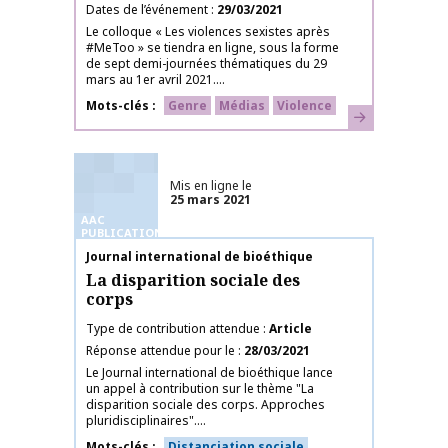
Dates de l’événement
29/03/2021
Le colloque « Les violences sexistes après
#MeToo » se tiendra en ligne, sous la forme
de sept demi-journées thématiques du 29
mars au 1er avril 2021....
Mots-clés
Genre
Médias
Violence
En savoir plus
Mis en ligne le
25 mars 2021
AAC
PUBLICATIONS
Nom de la publication
Journal international de bioéthique
La disparition sociale des
corps
Type de contribution attendue
Article
Réponse attendue pour le
28/03/2021
Le Journal international de bioéthique lance
un appel à contribution sur le thème "La
disparition sociale des corps. Approches
pluridisciplinaires"....
Mots-clés
Distanciation sociale