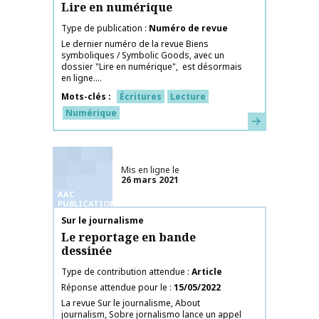
Lire en numérique
Type de publication
Numéro de revue
Le dernier numéro de la revue Biens
symboliques / Symbolic Goods, avec un
dossier "Lire en numérique", est désormais
en ligne....
Mots-clés
Écritures
Lecture
Numérique
En savoir plus
Mis en ligne le
26 mars 2021
AAC
PUBLICATIONS
Nom de la publication
Sur le journalisme
Le reportage en bande
dessinée
Type de contribution attendue
Article
Réponse attendue pour le
15/05/2022
La revue Sur le journalisme, About
journalism, Sobre jornalismo lance un appel