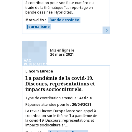
à contribution pour son futur numéro qui
traite de la thématique "Le reportage en
bande dessinée. Hybridités,...
Mots-clés
Bande dessinée
Journalisme
En savoir plus
Mis en ligne le
26 mars 2021
AAC
PUBLICATIONS
Nom de la publication
Lincom Europa
La pandémie de la covid-19.
Discours, représentations et
impacts socioculturels.
Type de contribution attendue
Article
Réponse attendue pour le
20/04/2021
La revue Lincom Europa lance son appel à
contribution sur le thème "La pandémie de
la covid-19. Discours, représentations et
impacts socioculturels"....