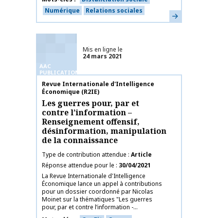
Numérique
Relations sociales
En savoir plus
Mis en ligne le
24 mars 2021
AAC
PUBLICATIONS
Nom de la publication
Revue Internationale d'Intelligence
Économique (R2IE)
Les guerres pour, par et
contre l’information –
Renseignement offensif,
désinformation, manipulation
de la connaissance
Type de contribution attendue
Article
Réponse attendue pour le
30/04/2021
La Revue Internationale d'Intelligence
Économique lance un appel à contributions
pour un dossier coordonné par Nicolas
Moinet sur la thématiques "Les guerres
pour, par et contre l’information -...