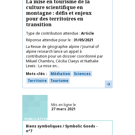
La mise en tourisme de la
culture scientifique en
montagne : défis et enjeux
pour des territoires en
transition
Type de contribution attendue
Article
Réponse attendue pour le
31/05/2021
La Revue de géographie alpine / Journal of
alpine research lance un appel à
contribution pour un dossier coordonné par
Mikaël Chambru, Cécilia Claeys et Nathalie
Lewis : La mise en...
Mots-clés
Médiation
Sciences
Territoire
Tourisme
En savoir plus
Mis en ligne le
27 mars 2021
PUBLICATIONS
Nom de la publication
Biens symboliques / Symbolic Goods -
n°7