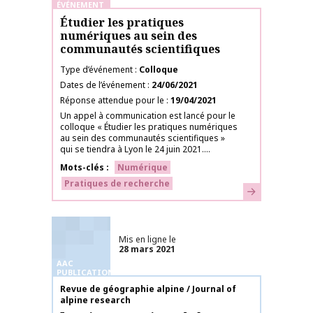
ÉVÉNEMENT
Étudier les pratiques
numériques au sein des
communautés scientifiques
Type d’événement
Colloque
Dates de l’événement
24/06/2021
Réponse attendue pour le
19/04/2021
Un appel à communication est lancé pour le
colloque « Étudier les pratiques numériques
au sein des communautés scientifiques »
qui se tiendra à Lyon le 24 juin 2021....
Mots-clés
Numérique
Pratiques de recherche
En savoir plus
Mis en ligne le
28 mars 2021
AAC
PUBLICATIONS
Nom de la publication
Revue de géographie alpine / Journal of
alpine research