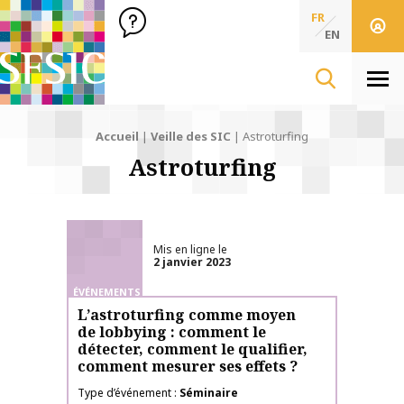
SFSIC Société Française des Sciences de l'Information & de 
Société Française des Sciences
FR
de l'Information
EN
& de la Communication
Men
Accueil
|
Veille des SIC
|
Astroturfing
Astroturfing
Mis en ligne le
2 janvier 2023
ÉVÉNEMENTS
L’astroturfing comme moyen
de lobbying : comment le
détecter, comment le qualifier,
comment mesurer ses effets ?
Type d’événement
Séminaire