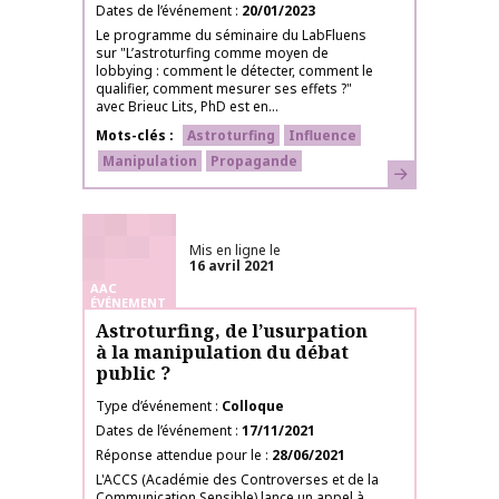
Dates de l’événement
20/01/2023
Le programme du séminaire du LabFluens
sur "L’astroturfing comme moyen de
lobbying : comment le détecter, comment le
qualifier, comment mesurer ses effets ?"
avec Brieuc Lits, PhD est en...
Mots-clés
Astroturfing
Influence
Manipulation
Propagande
En savoir plus
Mis en ligne le
16 avril 2021
AAC
ÉVÉNEMENT
Astroturfing, de l’usurpation
à la manipulation du débat
public ?
Type d’événement
Colloque
Dates de l’événement
17/11/2021
Réponse attendue pour le
28/06/2021
L'ACCS (Académie des Controverses et de la
Communication Sensible) lance un appel à