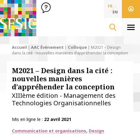
SFSIC Société Française des Sciences de l'Information & de 
Société Française des Sciences
FR
de l'Information
EN
& de la Communication
Men
Accueil
|
AAC Événement
|
Colloque
|
M2021 – Design
dans la cité : nouvelles manières d’appréhender la conception
M2021 – Design dans la cité :
nouvelles manières
d’appréhender la conception
XIIIème édition - Management des
Technologies Organisationnelles
Mis en ligne le
22 avril 2021
Thématiques
Communication et organisations
Design