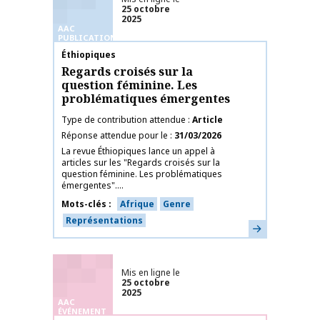
25 octobre
2025
AAC
PUBLICATIONS
Nom de la publication
Éthiopiques
Regards croisés sur la
question féminine. Les
problématiques émergentes
Type de contribution attendue
Article
Réponse attendue pour le
31/03/2026
La revue Éthiopiques lance un appel à
articles sur les "Regards croisés sur la
question féminine. Les problématiques
émergentes"....
Mots-clés
Afrique
Genre
Représentations
En savoir plus
Mis en ligne le
25 octobre
2025
AAC
ÉVÉNEMENT