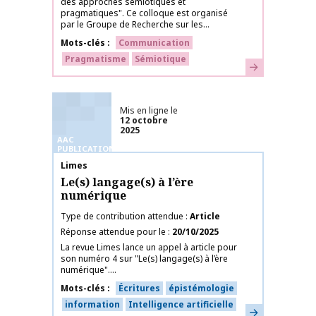
des approches sémiotiques et
pragmatiques". Ce colloque est organisé
par le Groupe de Recherche sur les...
Mots-clés
Communication
Pragmatisme
Sémiotique
En savoir plus
Mis en ligne le
12 octobre
2025
AAC
PUBLICATIONS
Nom de la publication
Limes
Le(s) langage(s) à l’ère
numérique
Type de contribution attendue
Article
Réponse attendue pour le
20/10/2025
La revue Limes lance un appel à article pour
son numéro 4 sur "Le(s) langage(s) à l’ère
numérique"....
Mots-clés
Écritures
épistémologie
information
Intelligence artificielle
En savoir plus