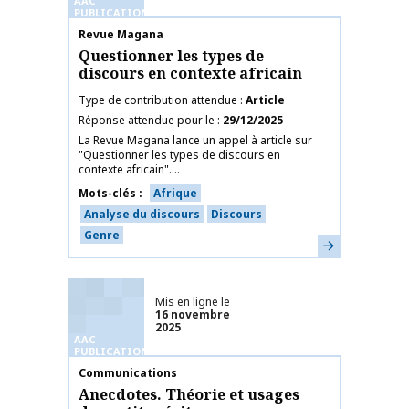
AAC
PUBLICATIONS
Nom de la publication
Revue Magana
Questionner les types de
discours en contexte africain
Type de contribution attendue
Article
Réponse attendue pour le
29/12/2025
La Revue Magana lance un appel à article sur
"Questionner les types de discours en
contexte africain"....
Mots-clés
Afrique
Analyse du discours
Discours
Genre
En savoir plus
Mis en ligne le
16 novembre
2025
AAC
PUBLICATIONS
Nom de la publication
Communications
Anecdotes. Théorie et usages