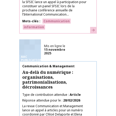
la SFSIC lance un appel à participation pour
constituer un panel SFSIC lors de la
prochaine conférence annuelle de
l’International Communication...
Mots-clés
Communication
information
En savoir plus
Mis en ligne le
15 novembre
2025
AAC
PUBLICATIONS
Nom de la publication
Communication & Management
Au-delà du numérique :
organisations,
patrimonialisations,
décroissances
Type de contribution attendue
Article
Réponse attendue pour le
28/02/2026
La revue Communication et Management
lance un appel à articles pour un numéro
coordonné par Chloé Delaporte et Elena