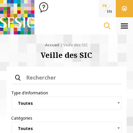
SFSIC Société Française des Sciences de l'Information & de 
Société Française des Sciences
FR
de l'Information
EN
& de la Communication
Men
Accueil
|
Veille des SIC
Veille des SIC
Rechercher
Type d'information
Catégories