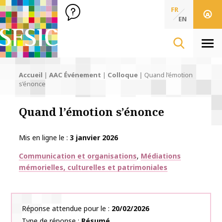
SFSIC Société Française des Sciences de l'Information & de 
Société Française des Sciences
FR
de l'Information
EN
& de la Communication
Men
Accueil
|
AAC Événement
|
Colloque
|
Quand l’émotion
s’énonce
Quand l’émotion s’énonce
Mis en ligne le
3 janvier 2026
Thématiques
Communication et organisations
Médiations
mémorielles, culturelles et patrimoniales
Réponse attendue pour le
20/02/2026
Type de réponse
Résumé