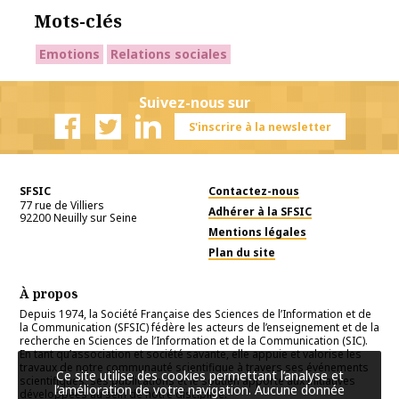
Mots-clés
Emotions
Relations sociales
Suivez-nous sur
S'inscrire à la newsletter
Facebook
Twitter
Linkedin
SFSIC
Contactez-nous
77 rue de Villiers
Adhérer à la SFSIC
92200
Neuilly sur Seine
Mentions légales
Plan du site
À propos
Depuis 1974, la Société Française des Sciences de l’Information et de
la Communication (SFSIC) fédère les acteurs de l’enseignement et de la
recherche en Sciences de l’Information et de la Communication (SIC).
En tant qu’association et société savante, elle appuie et valorise les
travaux de notre communauté scientifique à travers ses événements
Ce site utilise des cookies permettant l’analyse et
scientifiques, ses publications et le soutien apporté aux initiatives
l’amélioration de votre navigation. Aucune donnée
développées au sein de notre discipline.