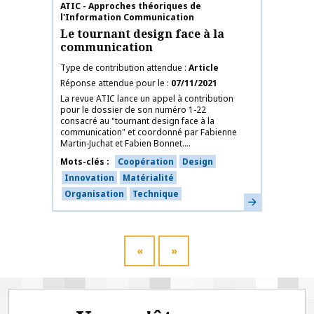
Nom de la publication
ATIC - Approches théoriques de
l'Information Communication
Le tournant design face à la
communication
Type de contribution attendue
Article
Réponse attendue pour le
07/11/2021
La revue ATIC lance un appel à contribution
pour le dossier de son numéro 1-22
consacré au "tournant design face à la
communication" et coordonné par Fabienne
Martin-Juchat et Fabien Bonnet....
Mots-clés
Coopération
Design
Innovation
Matérialité
Organisation
Technique
En savoir plus
«
»