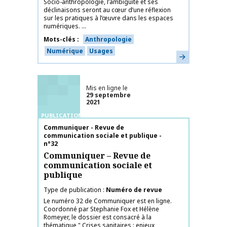
Socio-anthropologie, l’ambiguïté et ses
déclinaisons seront au cœur d’une réflexion
sur les pratiques à l’œuvre dans les espaces
numériques. ...
Mots-clés
Anthropologie
Numérique
Usages
En savoir plus
Mis en ligne le
29 septembre
2021
PUBLICATIONS
Nom de la publication
Communiquer - Revue de
communication sociale et publique -
n°32
Communiquer – Revue de
communication sociale et
publique
Type de publication
Numéro de revue
Le numéro 32 de Communiquer est en ligne.
Coordonné par Stephanie Fox et Hélène
Romeyer, le dossier est consacré à la
thématique " Crises sanitaires : enjeux