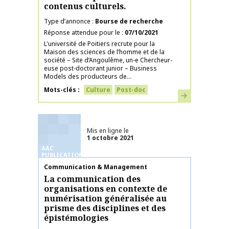
contenus culturels.
Type d’annonce
Bourse de recherche
Réponse attendue pour le
07/10/2021
L'université de Poitiers recrute pour la
Maison des sciences de l’homme et de la
société – Site d’Angoulême, un-e Chercheur-
euse post-doctorant junior – Business
Models des producteurs de...
Mots-clés
Culture
Post-doc
En savoir plus
Mis en ligne le
1 octobre 2021
AAC
PUBLICATIONS
Nom de la publication
Communication & Management
La communication des
organisations en contexte de
numérisation généralisée au
prisme des disciplines et des
épistémologies