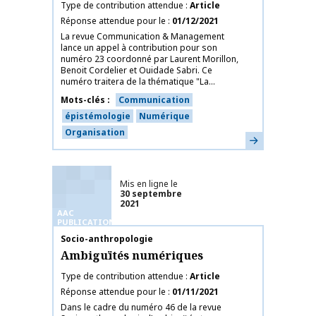
Type de contribution attendue
Article
Réponse attendue pour le
01/12/2021
La revue Communication & Management
lance un appel à contribution pour son
numéro 23 coordonné par Laurent Morillon,
Benoit Cordelier et Ouidade Sabri. Ce
numéro traitera de la thématique "La...
Mots-clés
Communication
épistémologie
Numérique
Organisation
En savoir plus
Mis en ligne le
30 septembre
2021
AAC
PUBLICATIONS
Nom de la publication
Socio-anthropologie
Ambiguïtés numériques
Type de contribution attendue
Article
Réponse attendue pour le
01/11/2021
Dans le cadre du numéro 46 de la revue