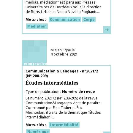
médias, médiation" est paru aux Presses
Universitaires de Bordeaux sous la direction
de Boris Urbas et Nanta Novello Paglianti....
Mots-clés
Communication
Corps
Médiation
En savoir plus
Mis en ligne le
4 octobre 2021
PUBLICATIONS
Nom de la publication
Communication & Langages - n°2021/2
(N° 208-209)
Études intermédiales
Type de publication
Numéro de revue
Le numéro 2021/2 (N° 208-209) de la revue
Communication&Langages vient de paraître.
Coordonné par Elsa Tadier et Éric
Méchoulan, il traite de la thématique "Études
intermédiales"....
Mots-clés
Intermédialité
Numérique