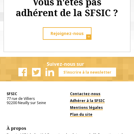
Vous n'êtes pas
adhérent de la SFSIC ?
Rejoignez-nous
Suivez-nous sur
S'inscrire à la newsletter
Facebook
Twitter
Linkedin
SFSIC
Contactez-nous
77 rue de Villiers
Adhérer à la SFSIC
92200
Neuilly sur Seine
Mentions légales
Plan du site
À propos