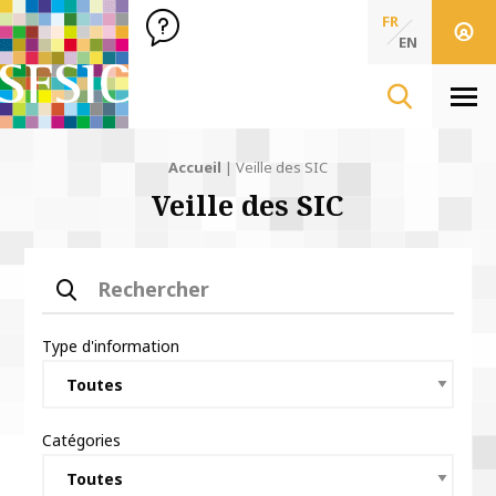
SFSIC Société Française des Sciences de l'Information & de 
Société Française des Sciences
FR
de l'Information
EN
& de la Communication
Men
Accueil
|
Veille des SIC
Veille des SIC
Rechercher
Type d'information
Catégories