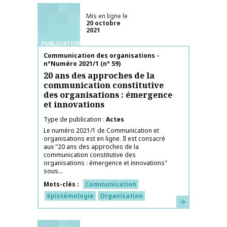
Mis en ligne le
20 octobre
2021
PUBLICATIONS
Nom de la publication
Communication des organisations -
n°Numéro 2021/1 (n° 59)
20 ans des approches de la
communication constitutive
des organisations : émergence
et innovations
Type de publication
Actes
Le numéro 2021/1 de Communication et
organisations est en ligne. Il est consacré
aux "20 ans des approches de la
communication constitutive des
organisations : émergence et innovations"
sous...
Mots-clés
Communication
épistémologie
Organisation
En savoir plus