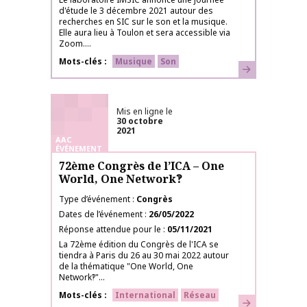
d'étude le 3 décembre 2021 autour des
recherches en SIC sur le son et la musique.
Elle aura lieu à Toulon et sera accessible via
Zoom....
Mots-clés
Musique
Son
En savoir plus
Mis en ligne le
30 octobre
2021
AAC
ÉVÉNEMENT
72ème Congrès de l’ICA – One
World, One Network‽
Type d’événement
Congrès
Dates de l’événement
26/05/2022
Réponse attendue pour le
05/11/2021
La 72ème édition du Congrès de l'ICA se
tiendra à Paris du 26 au 30 mai 2022 autour
de la thématique "One World, One
Network‽"...
Mots-clés
International
Réseau
En savoir plus