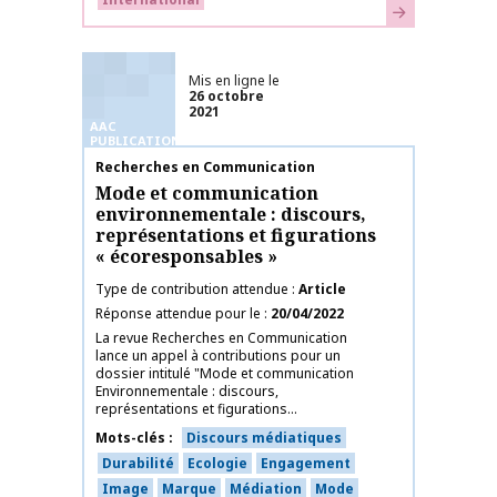
En savoir plus
Mis en ligne le
26 octobre
2021
AAC
PUBLICATIONS
Nom de la publication
Recherches en Communication
Mode et communication
environnementale : discours,
représentations et figurations
« écoresponsables »
Type de contribution attendue
Article
Réponse attendue pour le
20/04/2022
La revue Recherches en Communication
lance un appel à contributions pour un
dossier intitulé "Mode et communication
Environnementale : discours,
représentations et figurations...
Mots-clés
Discours médiatiques
Durabilité
Ecologie
Engagement
Image
Marque
Médiation
Mode