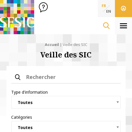
SFSIC Société Française des Sciences de l'Information & de 
Société Française des Sciences
FR
de l'Information
EN
& de la Communication
Men
Accueil
|
Veille des SIC
Veille des SIC
Rechercher
Type d'information
Catégories