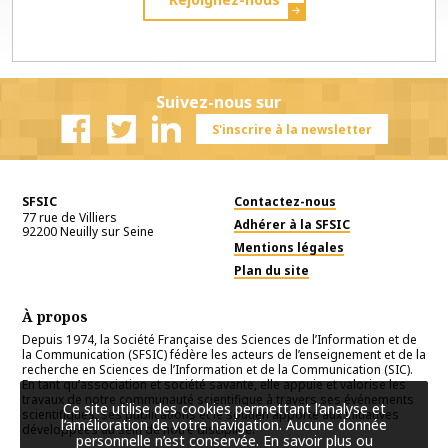
Suivez-nous sur
S'inscrire à la newsletter
Facebook
Twitter
Linkedin
SFSIC
Contactez-nous
77 rue de Villiers
Adhérer à la SFSIC
92200
Neuilly sur Seine
Mentions légales
Plan du site
À propos
Depuis 1974, la Société Française des Sciences de l’Information et de
la Communication (SFSIC) fédère les acteurs de l’enseignement et de la
recherche en Sciences de l’Information et de la Communication (SIC).
En tant qu’association et société savante, elle appuie et valorise les
travaux de notre communauté scientifique à travers ses événements
Ce site utilise des cookies permettant l’analyse et
scientifiques, ses publications et le soutien apporté aux initiatives
l’amélioration de votre navigation. Aucune donnée
développées au sein de notre discipline.
personnelle n’est conservée.
En savoir plus ou