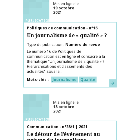
Mis en ligne le
19 octobre
2021
PUBLICATIONS
Nom de la publication
Politiques de communication - n°16
Un journalisme de « qualité » ?
Type de publication
Numéro de revue
Le numéro 16 de Politiques de
communication est en ligne et consacré à la
thématique "Un journalisme de « qualité » ?
Hiérarchisations et classements des
actualités" sous la...
Mots-clés
Journalisme
Qualité
En savoir plus
Mis en ligne le
18 octobre
2021
PUBLICATIONS
Nom de la publication
Communication - n°38/1 | 2021
Le détour de l’événement au