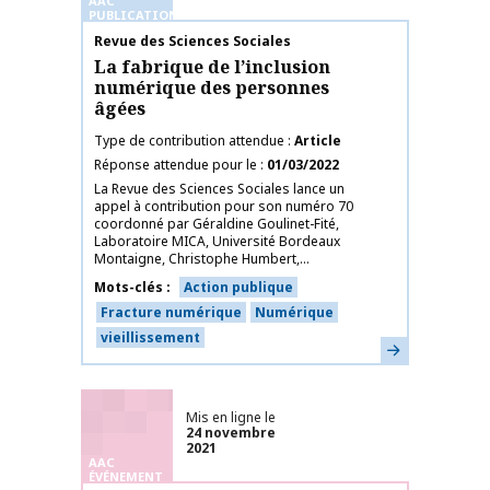
AAC
PUBLICATIONS
Nom de la publication
Revue des Sciences Sociales
La fabrique de l’inclusion
numérique des personnes
âgées
Type de contribution attendue
Article
Réponse attendue pour le
01/03/2022
La Revue des Sciences Sociales lance un
appel à contribution pour son numéro 70
coordonné par Géraldine Goulinet-Fité,
Laboratoire MICA, Université Bordeaux
Montaigne, Christophe Humbert,...
Mots-clés
Action publique
Fracture numérique
Numérique
vieillissement
En savoir plus
Mis en ligne le
24 novembre
2021
AAC
ÉVÉNEMENT