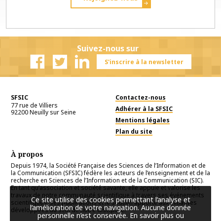
Suivez-nous sur
S'inscrire à la newsletter
Facebook
Twitter
Linkedin
SFSIC
Contactez-nous
77 rue de Villiers
Adhérer à la SFSIC
92200
Neuilly sur Seine
Mentions légales
Plan du site
À propos
Depuis 1974, la Société Française des Sciences de l’Information et de
la Communication (SFSIC) fédère les acteurs de l’enseignement et de la
recherche en Sciences de l’Information et de la Communication (SIC).
En tant qu’association et société savante, elle appuie et valorise les
travaux de notre communauté scientifique à travers ses événements
Ce site utilise des cookies permettant l’analyse et
scientifiques, ses publications et le soutien apporté aux initiatives
l’amélioration de votre navigation. Aucune donnée
développées au sein de notre discipline.
personnelle n’est conservée.
En savoir plus ou