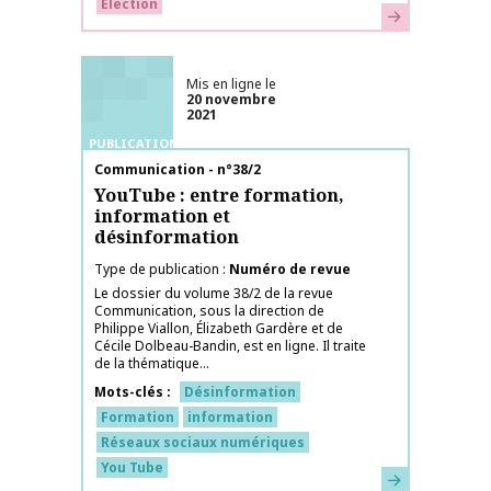
Election
En savoir plus
Mis en ligne le
20 novembre
2021
PUBLICATIONS
Nom de la publication
Communication - n°38/2
YouTube : entre formation,
information et
désinformation
Type de publication
Numéro de revue
Le dossier du volume 38/2 de la revue
Communication, sous la direction de
Philippe Viallon, Élizabeth Gardère et de
Cécile Dolbeau-Bandin, est en ligne. Il traite
de la thématique...
Mots-clés
Désinformation
Formation
information
Réseaux sociaux numériques
You Tube
En savoir plus