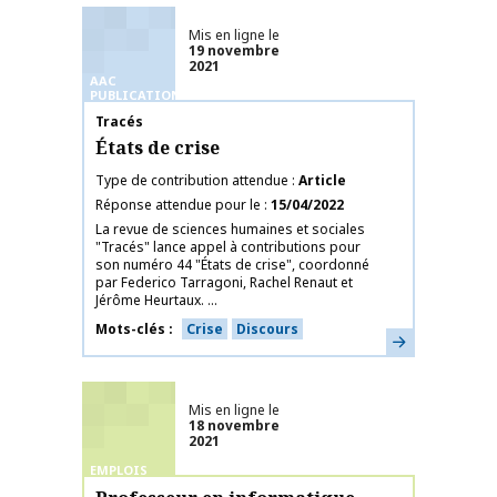
Mis en ligne le
19 novembre
2021
AAC
PUBLICATIONS
Nom de la publication
Tracés
États de crise
Type de contribution attendue
Article
Réponse attendue pour le
15/04/2022
La revue de sciences humaines et sociales
"Tracés" lance appel à contributions pour
son numéro 44 "États de crise", coordonné
par Federico Tarragoni, Rachel Renaut et
Jérôme Heurtaux. ...
Mots-clés
Crise
Discours
En savoir plus
Mis en ligne le
18 novembre
2021
EMPLOIS