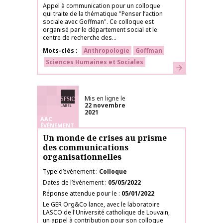
Appel à communication pour un colloque
qui traite de la thématique "Penser l’action
sociale avec Goffman". Ce colloque est
organisé par le département social et le
centre de recherche des...
Mots-clés
Anthropologie
Goffman
Sciences Humaines et Sociales
En savoir plus
Labélisé SFSIC
Mis en ligne le
22 novembre
2021
AAC
ÉVÉNEMENT
Un monde de crises au prisme
des communications
organisationnelles
Type d’événement
Colloque
Dates de l’événement
05/05/2022
Réponse attendue pour le
05/01/2022
Le GER Org&Co lance, avec le laboratoire
LASCO de l'Université catholique de Louvain,
un appel à contribution pour son colloque