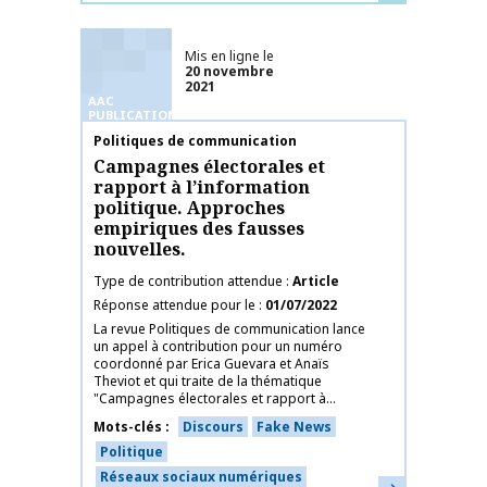
Mis en ligne le
20 novembre
2021
AAC
PUBLICATIONS
Nom de la publication
Politiques de communication
Campagnes électorales et
rapport à l’information
politique. Approches
empiriques des fausses
nouvelles.
Type de contribution attendue
Article
Réponse attendue pour le
01/07/2022
La revue Politiques de communication lance
un appel à contribution pour un numéro
coordonné par Erica Guevara et Anaïs
Theviot et qui traite de la thématique
"Campagnes électorales et rapport à...
Mots-clés
Discours
Fake News
Politique
Réseaux sociaux numériques
En savoir plus