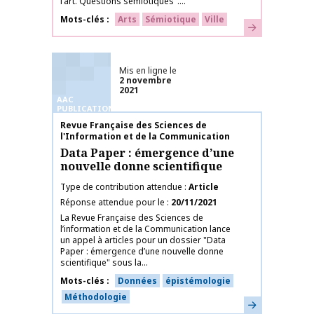
l’art. Questions sémiotiques"....
Mots-clés
Arts
Sémiotique
Ville
En savoir plus
Mis en ligne le
2 novembre
2021
AAC
PUBLICATIONS
Nom de la publication
Revue Française des Sciences de
l'Information et de la Communication
Data Paper : émergence d’une
nouvelle donne scientifique
Type de contribution attendue
Article
Réponse attendue pour le
20/11/2021
La Revue Française des Sciences de
l’information et de la Communication lance
un appel à articles pour un dossier "Data
Paper : émergence d’une nouvelle donne
scientifique" sous la...
Mots-clés
Données
épistémologie
Méthodologie
En savoir plus