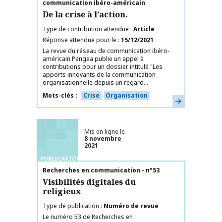
communication ibéro-américain
De la crise à l’action.
Type de contribution attendue
Article
Réponse attendue pour le
15/12/2021
La revue du réseau de communication ibéro-
américain Pangea publie un appel à
contributions pour un dossier intitulé "Les
apports innovants de la communication
organisationnelle depuis un regard...
Mots-clés
Crise
Organisation
En savoir plus
Mis en ligne le
8 novembre
2021
PUBLICATIONS
Nom de la publication
Recherches en communication - n°53
Visibilités digitales du
religieux
Type de publication
Numéro de revue
Le numéro 53 de Recherches en