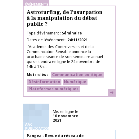
ÉVÉNEMENTS
Astroturfing, de l’usurpation
à la manipulation du débat
public ?
Type d’événement
Séminaire
Dates de l’événement
24/11/2021
L'Académie des Controverses et de la
Communication Sensible annonce la
prochaine séance de son séminaire annuel
qui se tiendra en ligne le 24 novembre de
14h à 18h....
Mots-clés
Communication politique
Désinformation
Numérique
Plateformes numériques
En savoir plus
Mis en ligne le
10 novembre
2021
AAC
PUBLICATIONS
Nom de la publication
Pangea - Revue du réseau de