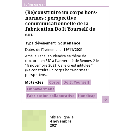
ÉVÉNEMENTS
(Re)construire un corps hors-
normes : perspective
communicationnelle de la
fabrication Do It Yourself de
soi.
Type d’événement
Soutenance
Dates de l’événement
19/11/2021
Amélie Tehel soutiendra sa thèse de
doctorat en SIC à l'Université de Rennes 2 le
19 novembre 2021. Celle-ci est intitulée "
(Re)construire un corps hors-normes :
perspective...
Mots-clés
Corps
Do It Yourself
Empowerment
Fabrication collaborative
Handicap
En savoir plus
Mis en ligne le
4 novembre
2021