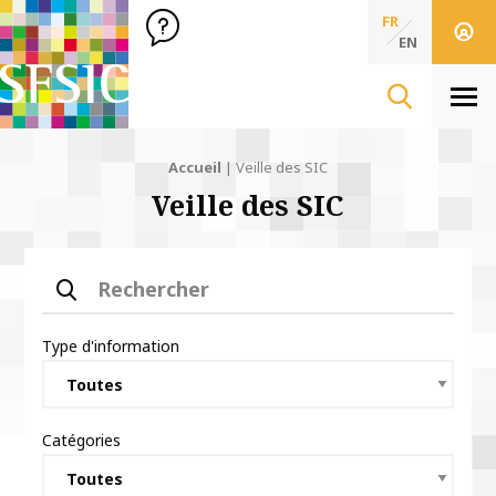
SFSIC Société Française des Sciences de l'Information & de 
Société Française des Sciences
FR
de l'Information
EN
& de la Communication
Men
Accueil
|
Veille des SIC
Veille des SIC
Rechercher
Type d'information
Catégories