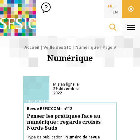
SFSIC Société Française des Sciences de l'Information & de 
Société Française des Sciences
FR
de l'Information
EN
& de la Communication
Men
Accueil
|
Veille des SIC
|
Numérique
|
Page 9
Numérique
Mis en ligne le
29 décembre
2022
PUBLICATIONS
Nom de la publication
Revue REFSICOM - n°12
Penser les pratiques face au
numérique : regards croisés
Nords-Suds
Type de publication
Numéro de revue