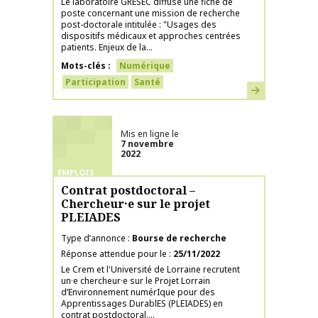
Le laboratoire GRESEC diffuse une fiche de
poste concernant une mission de recherche
post-doctorale intitulée : "Usages des
dispositifs médicaux et approches centrées
patients. Enjeux de la...
Mots-clés
Numérique
Participation
Santé
En savoir plus
Mis en ligne le
7 novembre
2022
EMPLOIS
Contrat postdoctoral –
Chercheur·e sur le projet
PLEIADES
Type d’annonce
Bourse de recherche
Réponse attendue pour le
25/11/2022
Le Crem et l'Université de Lorraine recrutent
un·e chercheur·e sur le Projet Lorrain
d’Environnement numérIque pour des
Apprentissages DurablES (PLEIADES) en
contrat postdoctoral....