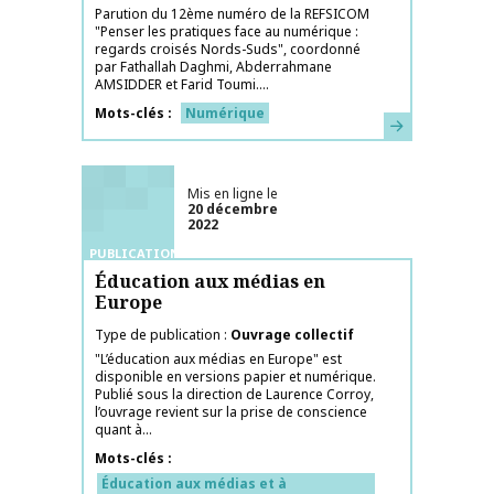
Parution du 12ème numéro de la REFSICOM
"Penser les pratiques face au numérique :
regards croisés Nords-Suds", coordonné
par Fathallah Daghmi, Abderrahmane
AMSIDDER et Farid Toumi....
Mots-clés
Numérique
En savoir plus
Mis en ligne le
20 décembre
2022
PUBLICATIONS
Éducation aux médias en
Europe
Type de publication
Ouvrage collectif
"L’éducation aux médias en Europe" est
disponible en versions papier et numérique.
Publié sous la direction de Laurence Corroy,
l’ouvrage revient sur la prise de conscience
quant à...
Mots-clés
Éducation aux médias et à