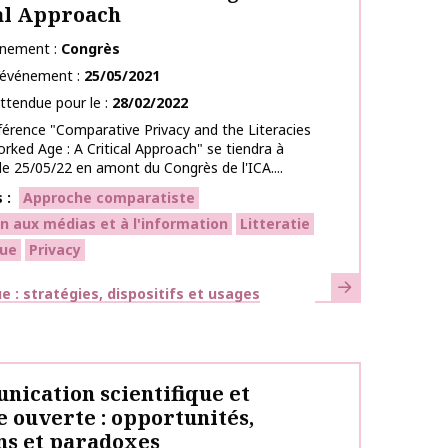
al Approach
énement
Congrès
l’événement
25/05/2021
ttendue pour le
28/02/2022
érence "Comparative Privacy and the Literacies
rked Age : A Critical Approach" se tiendra à
e 25/05/22 en amont du Congrès de l'ICA....
s
Approche comparatiste
n aux médias et à l'information
Litteratie
ue
Privacy
En savoir plus
ues
 : stratégies, dispositifs et usages
ication scientifique et
e ouverte : opportunités,
ns et paradoxes