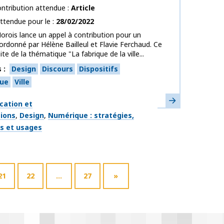
ntribution attendue
Article
ttendue pour le
28/02/2022
orois lance un appel à contribution pour un
ordonné par Hélène Bailleul et Flavie Ferchaud. Ce
ite de la thématique "La fabrique de la ville...
s
Design
Discours
Dispositifs
ue
Ville
En savoir plus
ues
ation et
tions
Design
Numérique : stratégies,
fs et usages
21
22
…
27
»