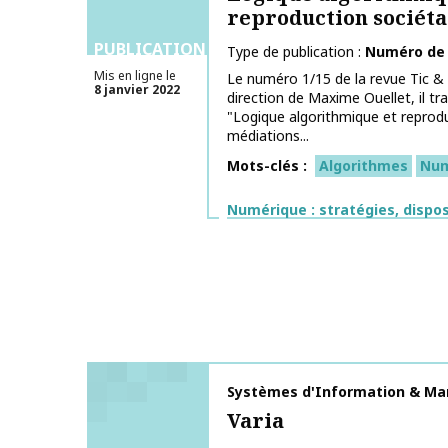
reproduction sociéta
PUBLICATIONS
Type de publication
Numéro de
Mis en ligne le
Le numéro 1/15 de la revue Tic & s
8 janvier 2022
direction de Maxime Ouellet, il tr
"Logique algorithmique et reproduc
médiations...
Mots-clés
Algorithmes
Num
Thématiques
Numérique : stratégies, dispos
Nom de la publication
Systèmes d'Information & Ma
Varia