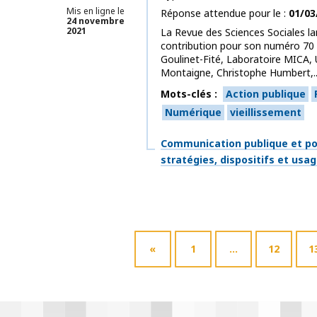
Mis en ligne le
Réponse attendue pour le
01/03
24 novembre
2021
La Revue des Sciences Sociales la
contribution pour son numéro 70
Goulinet-Fité, Laboratoire MICA,
Montaigne, Christophe Humbert,..
Mots-clés
Action publique
Numérique
vieillissement
Thématiques
Communication publique et po
stratégies, dispositifs et usa
«
1
…
12
1