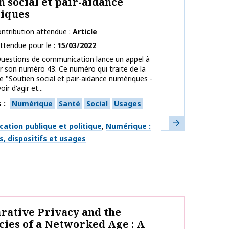
n social et pair-aidance
iques
ntribution attendue
Article
ttendue pour le
15/03/2022
Questions de communication lance un appel à
ur son numéro 43. Ce numéro qui traite de la
 "Soutien social et pair-aidance numériques -
ir d'agir et...
s
Numérique
Santé
Social
Usages
En savoir plus
ues
tion publique et politique
Numérique :
s, dispositifs et usages
ative Privacy and the
cies of a Networked Age : A