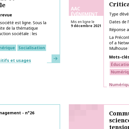
Critic
le
AAC
ÉVÉNEMENT
Type d’év
 revue
Dates de 
Mis en ligne le
ociété est ligne. Sous la
9 décembre 2021
aite de la thématique
Réponse a
tion sociétale : les
La Préconf
of a Netwo
érique
Socialisation
Mulhouse l
Mots-clé
En savoir plus
itifs et usages
Éducatio
Numériq
Thématiq
Numérique
Commun
nagement - n°26
scienc
tensio