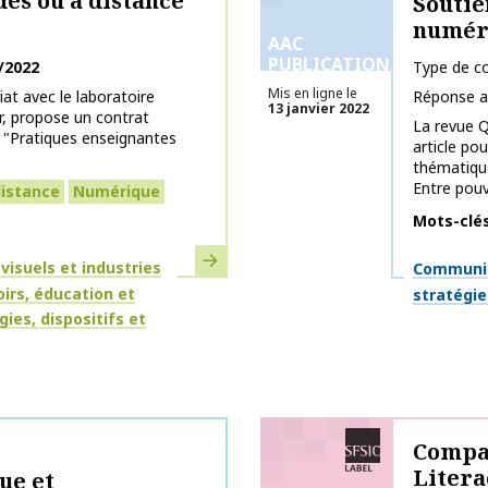
des ou à distance
Soutie
numér
AAC
PUBLICATIONS
/2022
Type de co
Mis en ligne le
at avec le laboratoire
Réponse a
13 janvier 2022
ur, propose un contrat
La revue 
 "Pratiques enseignantes
article po
thématique
Entre pouvo
istance
Numérique
Mots-clé
En savoir plus
Thématiq
isuels et industries
Communica
irs, éducation et
stratégie
ies, dispositifs et
Labélisé SFSIC
Compar
Litera
ue et