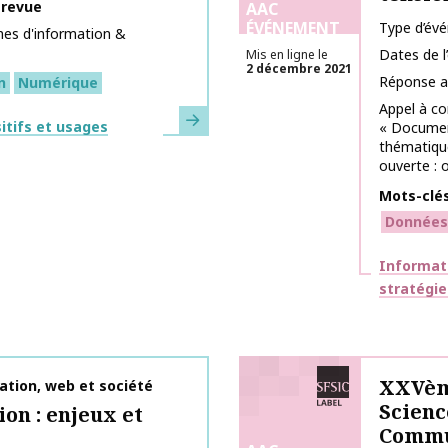
 revue
AAC
ÉVÉNEMENT
Type d’év
mes d'information &
Dates de 
Mis en ligne le
2 décembre 2021
Réponse a
n
Numérique
Appel à co
En savoir plus
itifs et usages
« Document
thématique
ouverte : o
Mots-clé
Données
Thématiq
Informat
stratégie
Labélisé SFSIC
XXVèm
ation, web et société
Scienc
on : enjeux et
Commu