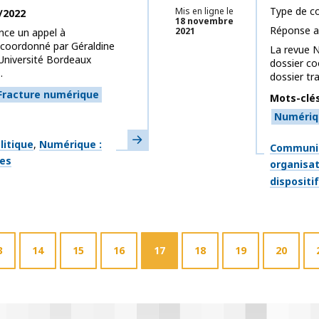
Type de co
Mis en ligne le
/2022
18 novembre
Réponse a
2021
nce un appel à
 coordonné par Géraldine
La revue N
 Université Bordeaux
dossier co
.
dossier tra
Fracture numérique
Mots-clé
Numériq
En savoir plus
litique
Numérique :
Thématiq
Communic
ges
organisa
dispositi
3
14
15
16
17
18
19
20