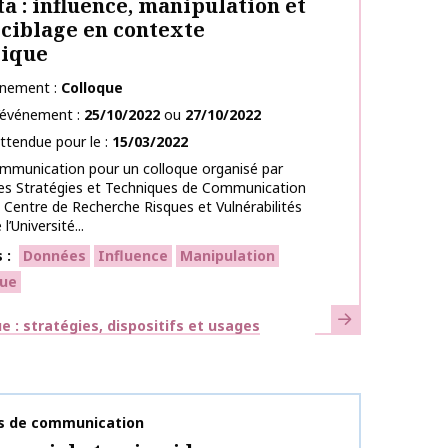
ta : influence, manipulation et
ciblage en contexte
ique
énement
Colloque
l’événement
25/10/2022
ou
27/10/2022
ttendue pour le
15/03/2022
ommunication pour un colloque organisé par
 des Stratégies et Techniques de Communication
e Centre de Recherche Risques et Vulnérabilités
’Université...
s
Données
Influence
Manipulation
ue
En savoir plus
ues
 : stratégies, dispositifs et usages
publication
s de communication