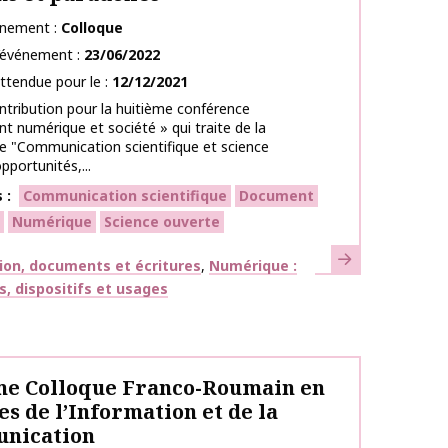
énement
Colloque
l’événement
23/06/2022
ttendue pour le
12/12/2021
ntribution pour la huitième conférence
 numérique et société » qui traite de la
 "Communication scientifique et science
pportunités,...
s
Communication scientifique
Document
Numérique
Science ouverte
En savoir plus
ues
ion, documents et écritures
Numérique :
s, dispositifs et usages
e Colloque Franco-Roumain en
es de l’Information et de la
nication