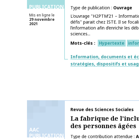
PUBLICATIONS
Type de publication
Ouvrage
Mis en ligne le
L'ouvrage "H2PTM’21 – Informati
29 novembre
défis" parait chez ISTE. Il se foca
2021
l’information afin d’enrichir les d
sciences...
Mots-clés
Hypertexte
info
Thématiques
Information, documents et éc
stratégies, dispositifs et usa
Nom de la publication
Revue des Sciences Sociales
La fabrique de l’inc
des personnes âgées
AAC
PUBLICATIONS
Type de contribution attendue
A