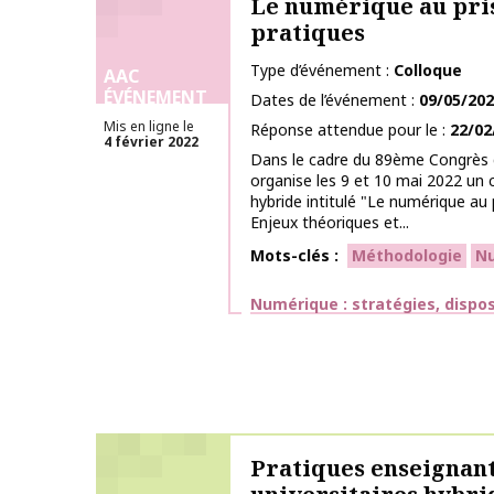
Le numérique au pri
pratiques
Type d’événement
Colloque
AAC
ÉVÉNEMENT
Dates de l’événement
09/05/20
Mis en ligne le
Réponse attendue pour le
22/02
4 février 2022
Dans le cadre du 89ème Congrès 
organise les 9 et 10 mai 2022 un 
hybride intitulé "Le numérique au 
Enjeux théoriques et...
Mots-clés
Méthodologie
N
Thématiques
Numérique : stratégies, dispos
Pratiques enseignan