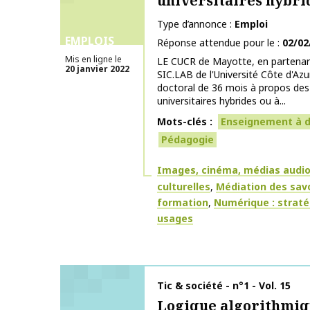
universitaires hybri
Type d’annonce
Emploi
EMPLOIS
Réponse attendue pour le
02/02
Mis en ligne le
LE CUCR de Mayotte, en partenari
20 janvier 2022
SIC.LAB de l'Université Côte d'Az
doctoral de 36 mois à propos des
universitaires hybrides ou à...
Mots-clés
Enseignement à d
Pédagogie
Thématiques
Images, cinéma, médias audiov
culturelles
Médiation des savo
formation
Numérique : stratég
usages
Nom de la publication
Tic & société - n°1 - Vol. 15
Logique algorithmiq