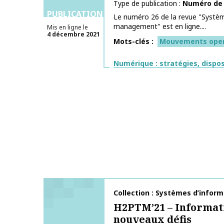
Type de publication
Numéro de
PUBLICATIONS
Le numéro 26 de la revue "Systè
management" est en ligne....
Mis en ligne le
4 décembre 2021
Mots-clés
Mouvements ope
Thématiques
Numérique : stratégies, dispos
Nom de la publication
Collection : Systèmes d’inform
H2PTM’21 – Informati
nouveaux défis