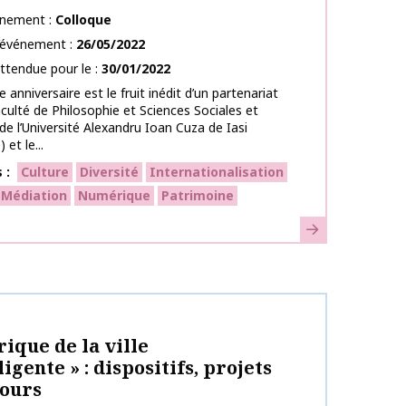
énement
Colloque
l’événement
26/05/2022
ttendue pour le
30/01/2022
 anniversaire est le fruit inédit d’un partenariat
aculté de Philosophie et Sciences Sociales et
 de l’Université Alexandru Ioan Cuza de Iasi
et le...
s
Culture
Diversité
Internationalisation
Médiation
Numérique
Patrimoine
En savoir plus
publication
rique de la ville
ligente » : dispositifs, projets
cours