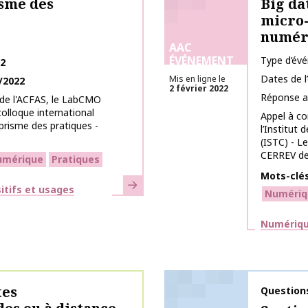
sme des
Big da
micro-
numér
AAC
ÉVÉNEMENT
Type d’év
22
Dates de 
Mis en ligne le
/2022
2 février 2022
Réponse a
de l'ACFAS, le LabCMO
colloque international
Appel à c
prisme des pratiques -
l’Institut
(ISTC) - L
CERREV de l
umérique
Pratiques
Mots-clé
En savoir plus
itifs et usages
Numériq
Thématiq
Numérique
tes
Nom de la 
Question