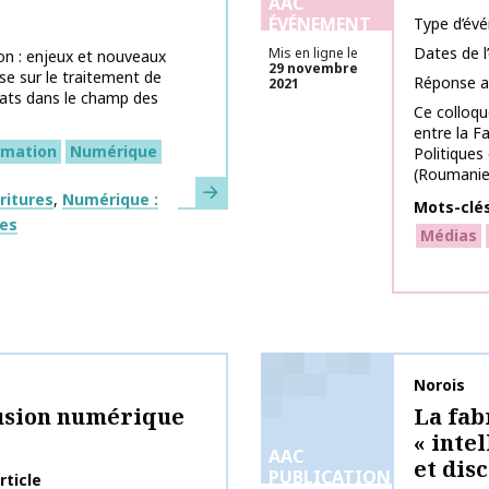
AAC
ÉVÉNEMENT
Type d’év
Dates de 
Mis en ligne le
on : enjeux et nouveaux
29 novembre
lise sur le traitement de
Réponse a
2021
ébats dans le champ des
Ce colloque
entre la F
rmation
Numérique
Politiques
(Roumanie) 
En savoir plus
ritures
Numérique :
Mots-clé
ges
Médias
Nom de la 
Norois
lusion numérique
La fab
« intel
AAC
et dis
PUBLICATIONS
rticle