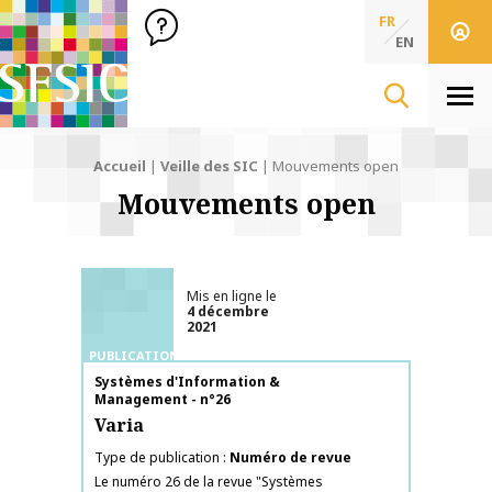
SFSIC Société Française des Sciences de l'Information & de 
Société Française des Sciences
FR
de l'Information
EN
& de la Communication
Men
Accueil
|
Veille des SIC
|
Mouvements open
Mouvements open
Mis en ligne le
4 décembre
2021
PUBLICATIONS
Nom de la publication
Systèmes d'Information &
Management - n°26
Varia
Type de publication
Numéro de revue
Le numéro 26 de la revue "Systèmes